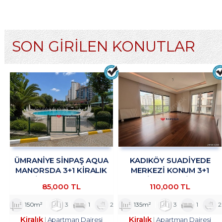
SON GİRİLEN KONUTLAR
ÜMRANİYE SİNPAŞ AQUA
KADIKÖY SUADİYEDE
MANORSDA 3+1 KİRALIK
MERKEZİ KONUM 3+1
DAİRE TROYKADAN
KİRALIK DAİRE
85,000 TL
110,000 TL
TROYKADAN
150m²
3
1
2
135m²
3
1
2
Kiralık
Kiralık
Apartman Dairesi
Apartman Dairesi