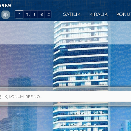
6969
0
SATILIK
KİRALIK
KONU
*
TL
$
€
£