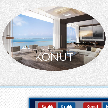
KONUT
Satılık
Kiralık
Konut
İ