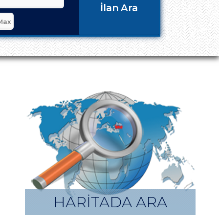
İlan Ara
HARİTADA ARA