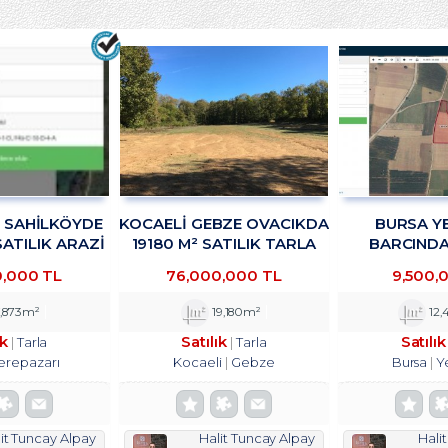
R SAHİLKÖYDE
KOCAELİ GEBZE OVACIKDA
BURSA YE
SATILIK ARAZİ
19180 M² SATILIK TARLA
BARCINDA 
KADAN
TROYKADAN
DEPOLAMA
0,000 TL
76,000,000 TL
9,500,
TESİSİNE UYG
SATILIK ARS
,873m²
19,180m²
12,
ık
Satılık
Satılık
Tarla
Tarla
erepazarı
Kocaeli
Gebze
Bursa
Y
it Tuncay Alpay
Halit Tuncay Alpay
Hali