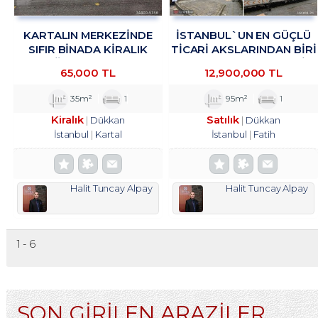
KARTALIN MERKEZİNDE
İSTANBUL`UN EN GÜÇLÜ
SIFIR BİNADA KİRALIK
TICARI AKSLARINDAN BIRI
MAĞAZA&DÜKKAN
OLAN VATAN CADDESI
65,000 TL
12,900,000 TL
TROYKADAN.
ÜZERINDE, HISTORIA AVM
KARŞISINDA
35m²
1
95m²
1
Kiralık
Satılık
Dükkan
Dükkan
İstanbul
Kartal
İstanbul
Fatih
Halit Tuncay Alpay
Halit Tuncay Alpay
1 - 6
SON GİRİLEN ARAZİLER