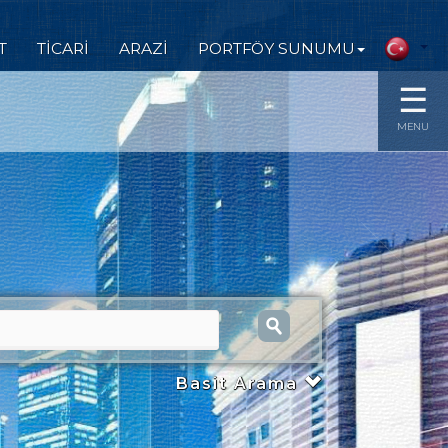
T
TİCARİ
ARAZİ
PORTFÖY SUNUMU
☰
MENU
Basit Arama