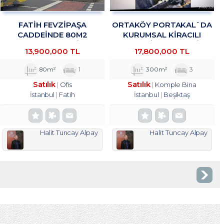
FATİH FEVZİPAŞA
ORTAKÖY PORTAKAL`DA
CADDEİNDE 80M2
KURUMSAL KIRACILI
YATIRIMLIK OFİS
KOMPLE BINADA 4/1 HISSE
13,900,000 TL
17,800,000 TL
TROYKADAN
TROYKADAN
80m²
1
300m²
3
Satılık
Satılık
Ofis
Komple Bina
İstanbul
Fatih
İstanbul
Beşiktaş
Halit Tuncay Alpay
Halit Tuncay Alpay