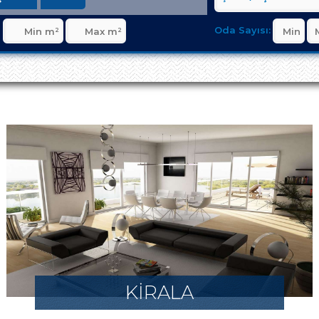
Oda Sayısı:
KİRALA