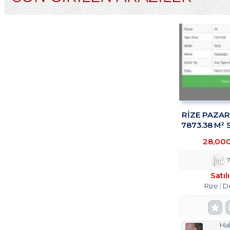
RİZE PAZA
7873.38 M² 
TROY
28,00
7
Satıl
Rize
D
Hal