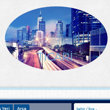
TİCARİ
ş Yeri
Arsa