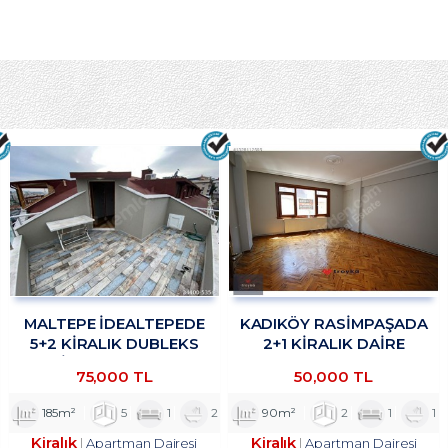
MALTEPE İDEALTEPEDE
KADIKÖY RASİMPAŞADA
5+2 KİRALIK DUBLEKS
2+1 KİRALIK DAİRE
DAİRE TROYKADAN
TROYKADAN
75,000 TL
50,000 TL
185m²
5
1
2
90m²
2
1
1
Kiralık
Kiralık
Apartman Dairesi
Apartman Dairesi