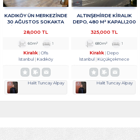
KADIKÖY ÜN MERKEZİNDE
ALTINŞEHIRDE KIRALIK
30 AĞUSTOS SOKAKTA
DEPO, 480 M² KAPALI,200
OFİS&BÜRO KULLANIMINA
M² TROYKADAN
28,000 TL
325,000 TL
UYGUN 1+1 KİRALIK
TROYKADAN
60m²
1
680m²
1
Kiralık
Kiralık
Ofis
Depo
İstanbul
Kadıköy
İstanbul
Küçükçekmece
Halit Tuncay Alpay
Halit Tuncay Alpay