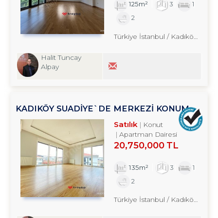
125m²
3
1
2
Türkiye İstanbul / Kadıköy
/ Ere
Halit Tuncay
Alpay
KADIKÖY SUADİYE`DE MERKEZİ KONUM
EBEVEYN BANYOLU 3+1 SATILIK DAİRE
Satılık
Konut
Apartman Dairesi
20,750,000 TL
135m²
3
1
2
Türkiye İstanbul / Kadıköy
/ Sua