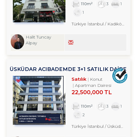
110m²
3
1
1
Türkiye İstanbul / Kadıköy
/ Bost
Halit Tuncay
Alpay
ÜSKÜDAR ACIBADEMDE 3+1 SATILIK DAİRE
TROYKADAN
Satılık
Konut
Apartman Dairesi
22,500,000 TL
110m²
3
1
2
Türkiye İstanbul / Üsküdar
/ Alt