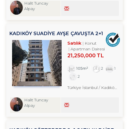
Halit Tuncay
Alpay
KADIKÖY SUADİYE AYŞE ÇAVUŞTA 2+1
SATILIK DAİRE TROYKADAN
Satılık
Konut
Apartman Dairesi
21,250,000 TL
105m²
2
1
2
Türkiye İstanbul / Kadıköy
/ Sua
Halit Tuncay
Alpay