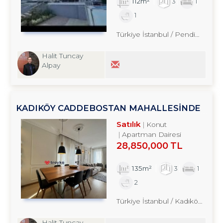
112m²
3
1
1
Türkiye İstanbul / Pendik
/ Yeniş
Halit Tuncay
Alpay
KADIKÖY CADDEBOSTAN MAHALLESİNDE
3+1 SATILIK DAİRE
Satılık
Konut
Apartman Dairesi
28,850,000 TL
135m²
3
1
2
Türkiye İstanbul / Kadıköy
/ Cad
Halit Tuncay