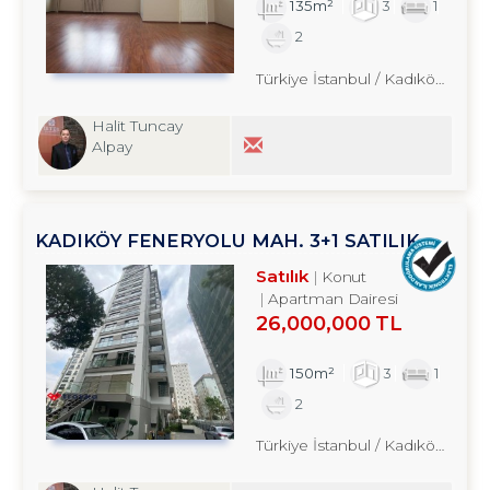
135m²
3
1
2
Türkiye İstanbul / Kadıköy
/ Kozy
Halit Tuncay
Alpay
KADIKÖY FENERYOLU MAH. 3+1 SATILIK
DAİRE TROYKADAN
Satılık
Konut
Apartman Dairesi
26,000,000 TL
150m²
3
1
2
Türkiye İstanbul / Kadıköy
/ Fen