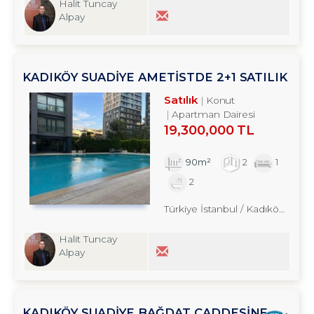
Halit Tuncay
Alpay
KADIKÖY SUADİYE AMETİSTDE 2+1 SATILIK
REZİDANS TROYKADAN
Satılık
Konut
Apartman Dairesi
19,300,000 TL
90m²
2
1
2
Türkiye İstanbul / Kadıköy
/ Sua
Halit Tuncay
Alpay
KADIKÖY SUADİYE BAĞDAT CADDESİNE