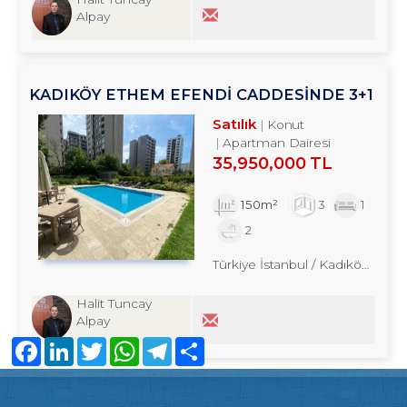
Alpay
KADIKÖY ETHEM EFENDİ CADDESİNDE 3+1
SATILIK DAİRE TROYKADAN
Satılık
Konut
Apartman Dairesi
35,950,000 TL
150m²
3
1
2
Türkiye İstanbul / Kadıköy
/ Ere
Halit Tuncay
Alpay
Facebook
LinkedIn
Twitter
WhatsApp
Telegram
Share