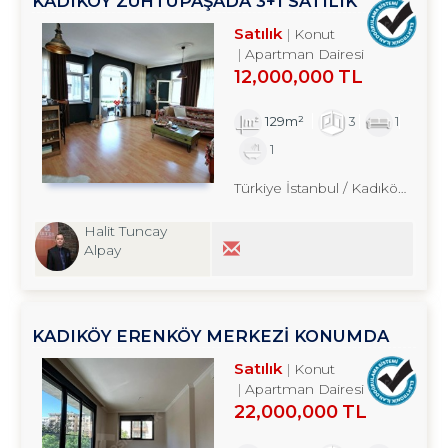
KADIKÖY ZÜHTÜPAŞADA 3+1 SATILIK
DAİRE TROYKADAN
Satılık
Konut
Apartman Dairesi
12,000,000 TL
129m²
3
1
1
Türkiye İstanbul / Kadıköy
/ Fen
Halit Tuncay
Alpay
KADIKÖY ERENKÖY MERKEZİ KONUMDA
GENİŞ 3+1 BALKONLU SATILIK DAİRE
Satılık
Konut
TROYKADAN
Apartman Dairesi
22,000,000 TL