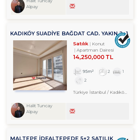
Halit Tuncay
Alpay
KADIKÖY SUADİYE BAĞDAT CAD. YAKIN 2+1
SATILIK DAİRE TROYKADAN
Satılık
Konut
Apartman Dairesi
14,250,000 TL
95m²
2
1
2
Türkiye İstanbul / Kadıköy
/ Bost
Halit Tuncay
Alpay
MALTEPE İDEALTEPEDE 5+2 SATILIK