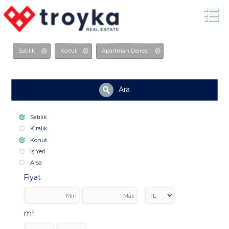
Satılık
Konut
Apartman Dairesi
Ara
Satılık
Kiralık
Konut
İş Yeri
Arsa
Fiyat
m²