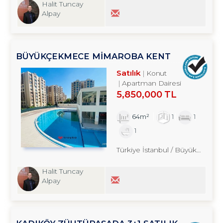
Halit Tuncay
Alpay
BÜYÜKÇEKMECE MİMAROBA KENT
PLUS`TA FULL EŞYALI 1+1 SATILIK DAİRE
Satılık
Konut
Apartman Dairesi
5,850,000 TL
64m²
1
1
1
Türkiye İstanbul / Büyükçekmece
Halit Tuncay
Alpay