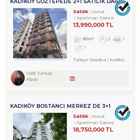
KADIKÖY GÖZTEPEDE 2+1 SATILIK DAİRE
TROYKADAN
Satılık
Konut
Apartman Dairesi
13,990,000 TL
85m²
2
1
1
Türkiye İstanbul / Kadıköy
/ Çift
Halit Tuncay
Alpay
KADIKÖY BOSTANCI MERKEZ DE 3+1
SATILIK DAİRE TROYKADAN
Satılık
Konut
Apartman Dairesi
18,750,000 TL