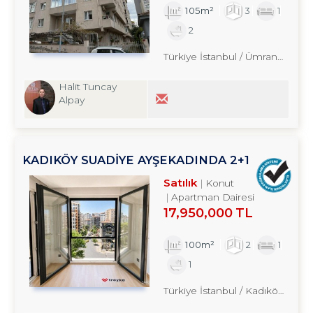
105m²
3
1
2
Türkiye İstanbul / Ümraniye
/ Yu
Halit Tuncay
Alpay
KADIKÖY SUADİYE AYŞEKADINDA 2+1
SATILIK DAİRE TROYKADAN
Satılık
Konut
Apartman Dairesi
17,950,000 TL
100m²
2
1
1
Türkiye İstanbul / Kadıköy
/ Kozy