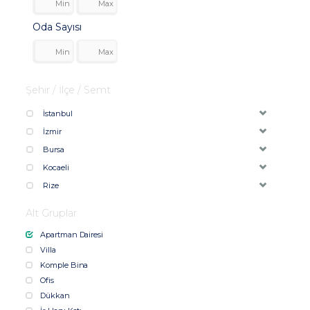
Oda Sayısı
Şehir / İlçe / Semt
İstanbul
İzmir
Bursa
Kocaeli
Rize
Alt Gruplar
Apartman Dairesi
Villa
Komple Bina
Ofis
Dükkan