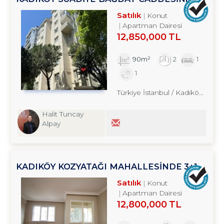
YAKIN 2+1 SATILIK DAİRE TROYKADAN
Satılık
Konut
Apartman Dairesi
12,850,000 TL
90m²
2
1
1
Türkiye İstanbul / Kadıköy
/ Sua
Halit Tuncay
Alpay
KADIKÖY KOZYATAĞI MAHALLESİNDE 3+1
SATILIK DAİRE TROYKADAN
Satılık
Konut
Apartman Dairesi
12,800,000 TL