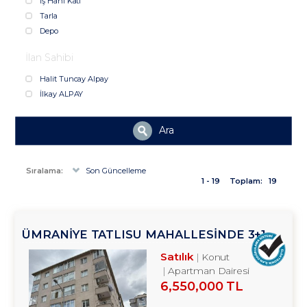
İş Hanı Katı
Tarla
Depo
İlan Sahibi
Halit Tuncay Alpay
İlkay ALPAY
Ara
Sıralama:
Son Güncelleme
1 - 19
Toplam:
19
ÜMRANİYE TATLISU MAHALLESİNDE 3+1
SATILIK DAİRE TROYKADAN
Satılık
Konut
Apartman Dairesi
6,550,000 TL