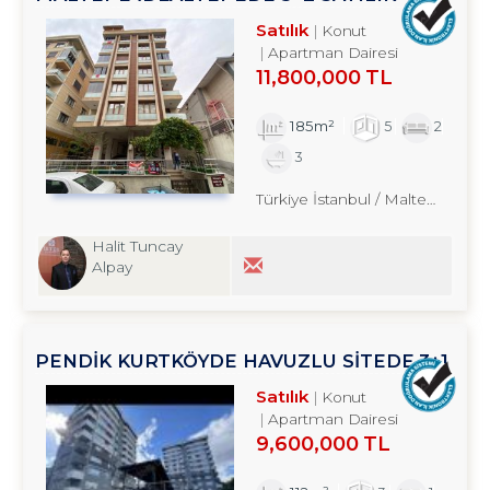
DUBLEKS TROYKADAN
Satılık
Konut
Apartman Dairesi
11,800,000 TL
185m²
5
2
3
Türkiye İstanbul / Maltepe
/ İde
Halit Tuncay
Alpay
PENDİK KURTKÖYDE HAVUZLU SİTEDE 3+1
SATILIK DAİRE TROYKADAN
Satılık
Konut
Apartman Dairesi
9,600,000 TL