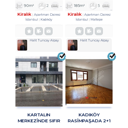
90m²
2
1
1
185m²
5
1
2
Kiralık
Kiralık
Apartman Dairesi
Apartman Dairesi
İstanbul
Kadıköy
İstanbul
Maltepe
Halit Tuncay Alpay
Halit Tuncay Alpay
KARTALIN
KADIKÖY
MERKEZİNDE SIFIR
RASİMPAŞADA 2+1
BİNADA KİRALIK
KİRALIK DAİRE