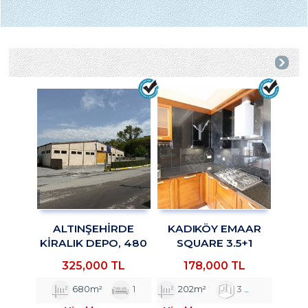
ALTINŞEHIRDE
KADIKÖY EMAAR
KIRALIK DEPO, 480
SQUARE 3.5+1
M² KAPALI,200 M²
KİRALIK DAİRE
325,000 TL
178,000 TL
TROYKADAN
TROYKADAN
680m²
1
202m²
3
1
3