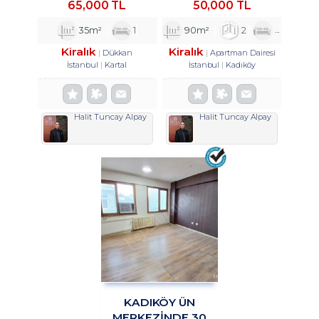
65,000 TL
50,000 TL
MAĞAZA&DÜKKAN
TROYKADAN
TROYKADAN.
35m²
1
90m²
2
1
1
Kiralık
Kiralık
Dükkan
Apartman Dairesi
İstanbul
Kartal
İstanbul
Kadıköy
Halit Tuncay Alpay
Halit Tuncay Alpay
KADIKÖY ÜN
MERKEZİNDE 30