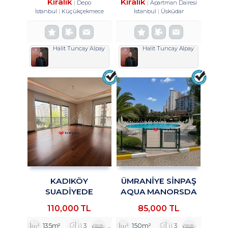
Kiralık
Kiralık
Depo
Apartman Dairesi
İstanbul
Küçükçekmece
İstanbul
Üsküdar
Halit Tuncay Alpay
Halit Tuncay Alpay
KADIKÖY
ÜMRANİYE SİNPAŞ
SUADİYEDE
AQUA MANORSDA
MERKEZİ KONUM 3+1
3+1 KİRALIK DAİRE
110,000 TL
85,000 TL
KİRALIK DAİRE
TROYKADAN
TROYKADAN
135m²
3
1
2
150m²
3
1
2