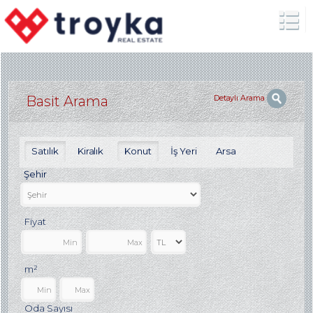
Detaylı Arama
Basit Arama
Satılık
Kiralık
Konut
İş Yeri
Arsa
Şehir
Fiyat
m²
Oda Sayısı