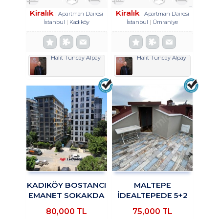
Kiralık
Kiralık
Apartman Dairesi
Apartman Dairesi
İstanbul
Kadıköy
İstanbul
Ümraniye
Halit Tuncay Alpay
Halit Tuncay Alpay
KADIKÖY BOSTANCI
MALTEPE
EMANET SOKAKDA
İDEALTEPEDE 5+2
2+1 KİRALIK DAİRE
KİRALIK DUBLEKS
80,000 TL
75,000 TL
TROYKADAN
DAİRE TROYKADAN