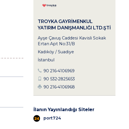
TROYKA GAYRIMENKUL
YATIRIM DANIŞMANLIĞI LTD.ŞTI
Ayşe Çavuş Caddesi Kavisli Sokak
Ertan Apt No:31/B
Kadıköy / Suadiye
İstanbul
90 216-4106969
90 532-2825653
90 216-4106968
İlanın Yayınlandığı Siteler
port724