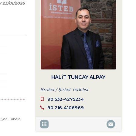
e:
23/01/2026
HALIT TUNCAY ALPAY
Broker / Şirket Yetkilisi
90 532-4275234
90 216-4106969
nuyor. Tabela