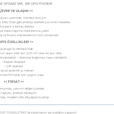
.
NE OFİSİMİZ VAR, BİR OFİS FİYATIDIR
 ÇEVRE VE ULAŞIM >>
 Bulvarı üzerinde, merkezi konum
Efes Oteli gibi prestijli otellere yürüme mesafesi
ltürpark’a birkaç dakika
e ve toplu taşıma noktalarına yakın
 iş ve finans merkezlerinin tam ortasında
OFİS ÖZELLİKLERİ >>
usullugil İş Merkezi'nde
m alanı (Her biri 200 m² olan iki ayrı ofis)
kte satılabilir – İstenirse bağımsız tapu verilebilir
• Kapalı otopark
• Çift asansör
niş ve aydınlık iç mekan
msal firmalar için uygun yapı
<< FIRSAT >>
konumda, yatırım değeri yüksek
ri tapulu, prestijli lokasyon
ımda, modern ofis altyapısına sahip
CONSULTING ile çalışmanın ayrıcalığını yaşayın!