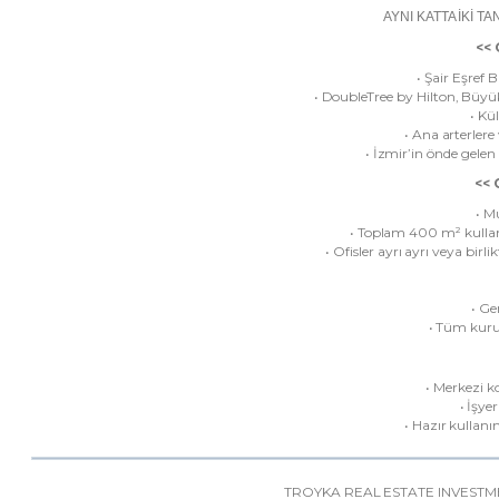
AYNI KATTA İKİ TA
<<
• Şair Eşref
• DoubleTree by Hilton, Büyük 
• Kü
• Ana arterler
• İzmir’in önde gelen
<< 
• M
• Toplam 400 m² kullanı
• Ofisler ayrı ayrı veya birli
• Ge
• Tüm kuru
• Merkezi 
• İşye
• Hazır kullan
TROYKA REAL ESTATE INVESTMENT 