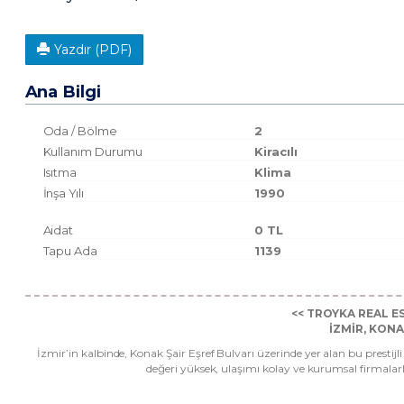
Yazdır (PDF)
Ana Bilgi
Oda / Bölme
2
Kullanım Durumu
Kiracılı
Isıtma
Klima
İnşa Yılı
1990
Aidat
0 TL
Tapu Ada
1139
<< TROYKA REAL E
İZMİR, KON
İzmir’in kalbinde, Konak Şair Eşref Bulvarı üzerinde yer alan bu prestijl
değeri yüksek, ulaşımı kolay ve kurumsal firmalarl