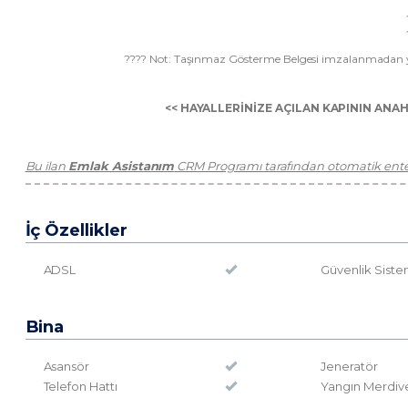
???? Not: Taşınmaz Gösterme Belgesi imzalanmadan ye
<< HAYALLERİNİZE AÇILAN KAPININ ANAH
Bu ilan
Emlak Asistanım
CRM Programı tarafından otomatik enteg
İç Özellikler
ADSL
Güvenlik Siste
Bina
Asansör
Jeneratör
Telefon Hattı
Yangın Merdiv