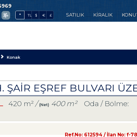
6969
0
SATILIK
KİRALIK
KONU
*
TL
$
€
£
Konak
. ŞAİR EŞREF BULVARI ÜZE
TL
420 m²
/
400 m²
Oda / Bölme:
(Net)
Ref.No:
612594
/ İlan No:
f-7