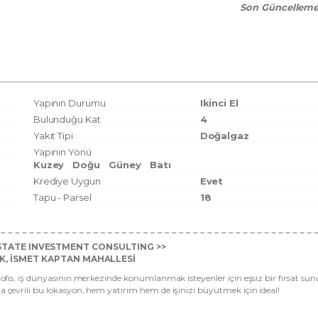
Son Güncellem
Yapının Durumu
Ikinci El
Bulunduğu Kat
4
Yakıt Tipi
Doğalgaz
Yapının Yönü
Kuzey
Doğu
Güney
Batı
Krediye Uygun
Evet
Tapu - Parsel
18
STATE INVESTMENT CONSULTING >>
AK, İSMET KAPTAN MAHALLESİ
i ofis, iş dünyasının merkezinde konumlanmak isteyenler için eşsiz bir fırsat su
a çevrili bu lokasyon, hem yatırım hem de işinizi büyütmek için ideal!