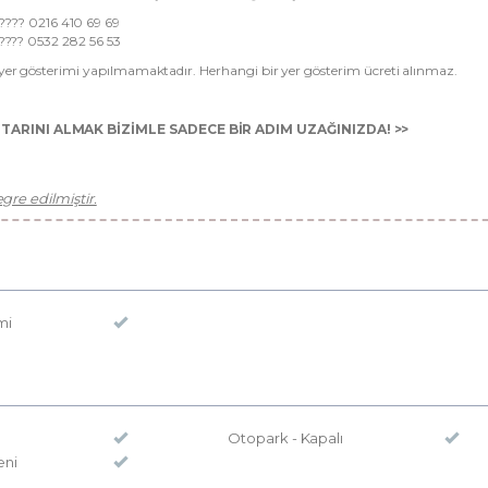
???? 0216 410 69 69
???? 0532 282 56 53
r gösterimi yapılmamaktadır. Herhangi bir yer gösterim ücreti alınmaz.
TARINI ALMAK BİZİMLE SADECE BİR ADIM UZAĞINIZDA! >>
re edilmiştir.
mi
Otopark - Kapalı
eni