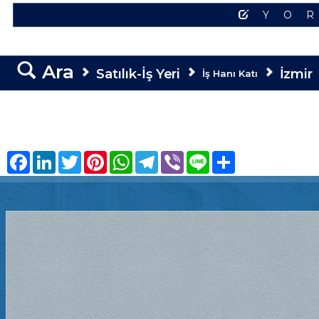
YO
Ara
Satılık-İş Yeri
İzmir
İş Hanı Katı
Facebook
LinkedIn
Twitter
Pinterest
WhatsApp
Telegram
Viber
Line
Share