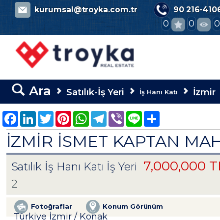
evinialsatkirala.com
kurumsal@troyka.com.tr
90 216-410
0
0
Ara
Satılık-İş Yeri
İzmir
İş Hanı Katı
Facebook
LinkedIn
Twitter
Pinterest
WhatsApp
Telegram
Viber
Line
Share
İZMİR İSMET KAPTAN MAH
7,000,000 
Satılık İş Hanı Katı İş Yeri
2
Fotoğraflar
Konum Görünüm
Türkiye İzmir / Konak