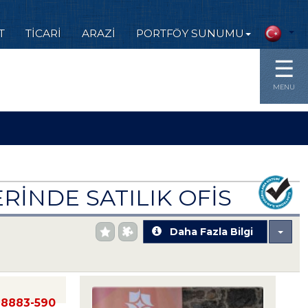
T
TİCARİ
ARAZİ
PORTFÖY SUNUMU
☰
MENU
RİNDE SATILIK OFİS
Daha Fazla Bilgi
88883-590