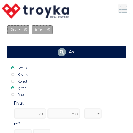
Satılık
İş Yeri
Ara
Satılık
Kiralık
Konut
İş Yeri
Arsa
Fiyat
m²