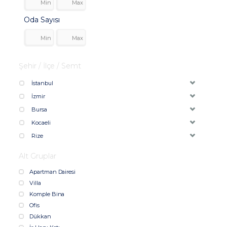
Oda Sayısı
Şehir / İlçe / Semt
İstanbul
İzmir
Bursa
Kocaeli
Rize
Alt Gruplar
Apartman Dairesi
Villa
Komple Bina
Ofis
Dükkan