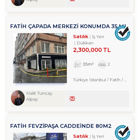
FATİH ÇAPADA MERKEZİ KONUMDA 35 M²
SATILIK DÜKKAN TROYKADAN
Satılık
İş Yeri
Dükkan
2,300,000 TL
35m²
2
Türkiye İstanbul / Fatih
/ Aksaray
Halit Tuncay
Alpay
FATİH FEVZİPAŞA CADDEİNDE 80M2
YATIRIMLIK OFİS TROYKADAN
Satılık
İş Yeri