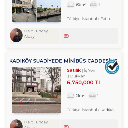
95m²
1
Türkiye İstanbul / Fatih
Halit Tuncay
Alpay
KADIKÖY SUADİYEDE MİNİBÜS CADDESİNE
YAKIN SATILIK DÜKKAN TROYKADAN
Satılık
İş Yeri
Dükkan
6,750,000 TL
21m²
1
Türkiye İstanbul / Kadıköy
/ Sua
Halit Tuncay
Alpay