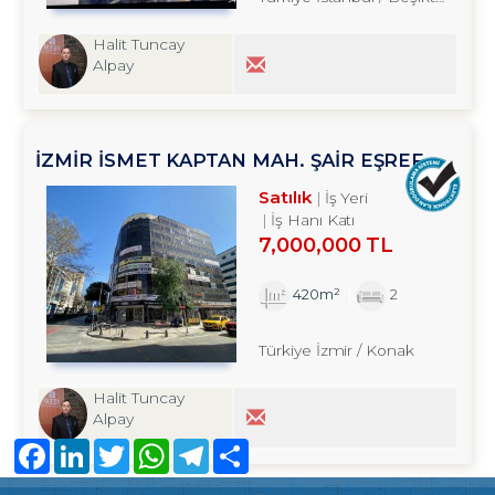
Halit Tuncay
Alpay
İZMİR İSMET KAPTAN MAH. ŞAİR EŞREF
BULVARI ÜZERİNDE SATILIK OFİS
Satılık
İş Yeri
İş Hanı Katı
7,000,000 TL
420m²
2
Türkiye İzmir / Konak
Halit Tuncay
Alpay
Facebook
LinkedIn
Twitter
WhatsApp
Telegram
Share