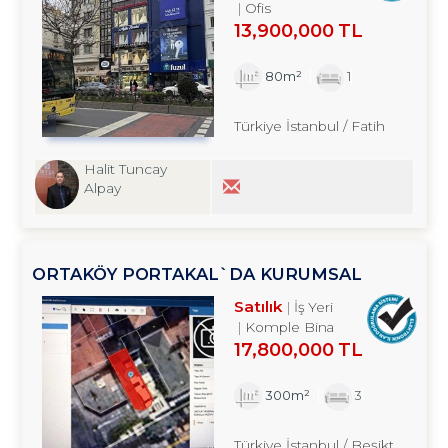
Ofis
13,900,000 TL
80m²
1
Türkiye İstanbul / Fatih
Halit Tuncay
Alpay
ORTAKÖY PORTAKAL`DA KURUMSAL
KIRACILI KOMPLE BINADA 4/1 HISSE
Satılık
İş Yeri
TROYKADAN
Komple Bina
17,800,000 TL
300m²
3
Türkiye İstanbul / Beşiktaş
/ Ort