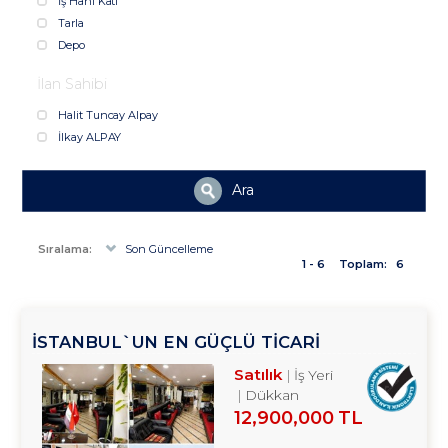
İş Hanı Katı
Tarla
Depo
İlan Sahibi
Halit Tuncay Alpay
İlkay ALPAY
Ara
Sıralama:
Son Güncelleme
1 - 6
Toplam:
6
İSTANBUL`UN EN GÜÇLÜ TICARI
AKSLARINDAN BIRI OLAN VATAN CADDESI
Satılık
İş Yeri
ÜZERINDE, HISTORIA AVM KARŞISINDA
Dükkan
12,900,000 TL