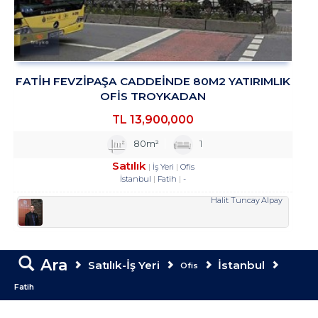
FATİH FEVZİPAŞA CADDEİNDE 80M2 YATIRIMLIK
OFİS TROYKADAN
TL
13,900,000
80m²
1
Satılık
İş Yeri
Ofis
İstanbul
Fatih
-
Halit Tuncay Alpay
Ara
Satılık-İş Yeri
İstanbul
Ofis
Fatih