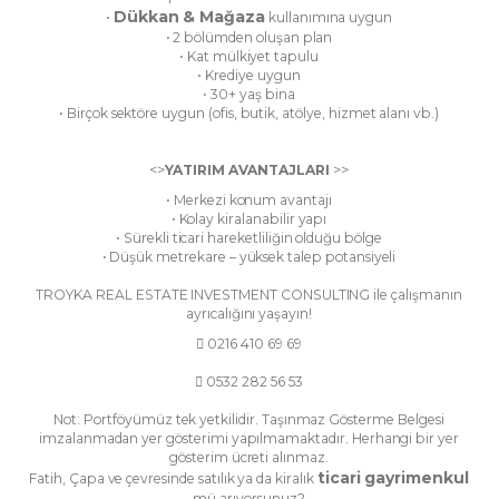
Dükkan & Mağaza
•
kullanımına uygun
• 2 bölümden oluşan plan
• Kat mülkiyet tapulu
• Krediye uygun
• 30+ yaş bina
• Birçok sektöre uygun (ofis, butik, atölye, hizmet alanı vb.)
<>
YATIRIM AVANTAJLARI
>>
• Merkezi konum avantajı
• Kolay kiralanabilir yapı
• Sürekli ticari hareketliliğin olduğu bölge
• Düşük metrekare – yüksek talep potansiyeli
TROYKA REAL ESTATE INVESTMENT CONSULTING ile çalışmanın
ayrıcalığını yaşayın!
 0216 410 69 69
 0532 282 56 53
Not: Portföyümüz tek yetkilidir. Taşınmaz Gösterme Belgesi
imzalanmadan yer gösterimi yapılmamaktadır. Herhangi bir yer
gösterim ücreti alınmaz.
ticari gayrimenkul
Fatih, Çapa ve çevresinde satılık ya da kiralık
mü arıyorsunuz?