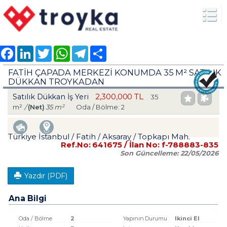
Facebook
LinkedIn
Twitter
WhatsApp
Telegram
Share
FATİH ÇAPADA MERKEZİ KONUMDA 35 M² SATILIK
DÜKKAN TROYKADAN
2,300,000 TL
Satılık Dükkan İş Yeri
35
m²
/
(Net)
35 m²
Oda / Bölme: 2
Türkiye İstanbul / Fatih
/ Aksaray
/ Topkapı Mah.
Ref.No:
641675
/ İlan No:
f-788883-835
Son Güncelleme:
22/05/2026
Yazdır (PDF)
Ana Bilgi
Oda / Bölme
2
Yapının Durumu
Ikinci El