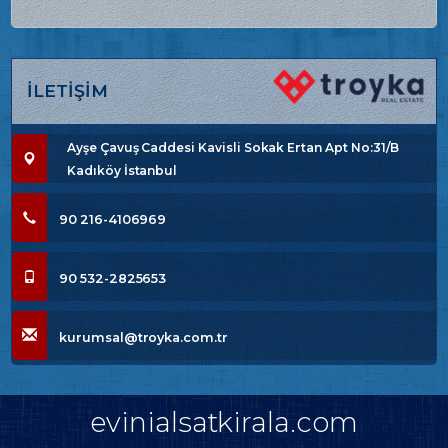
İLETİŞİM
Ayşe Çavuş Caddesi Kavisli Sokak Ertan Apt No:31/B
Kadıköy İstanbul
90 216-4106969
90 532-2825653
kurumsal@troyka.com.tr
evinialsatkirala.com