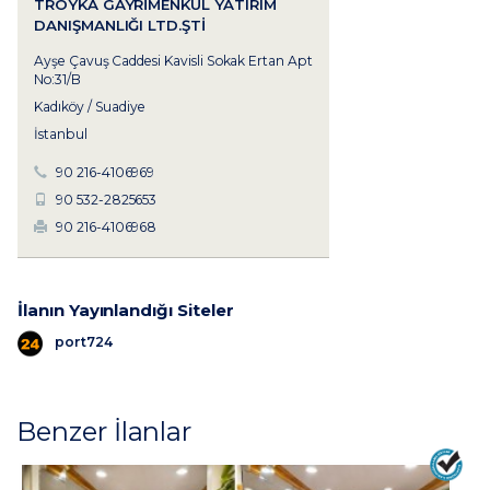
TROYKA GAYRIMENKUL YATIRIM
DANIŞMANLIĞI LTD.ŞTI
Ayşe Çavuş Caddesi Kavisli Sokak Ertan Apt
No:31/B
Kadıköy / Suadiye
İstanbul
90 216-4106969
90 532-2825653
90 216-4106968
İlanın Yayınlandığı Siteler
port724
Benzer İlanlar