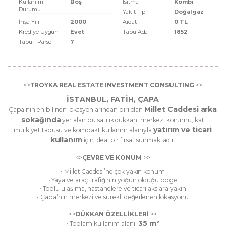
Kullanım
Boş
Isıtma
Kombi
Durumu
Yakıt Tipi
Doğalgaz
İnşa Yılı
2000
Aidat
0 TL
Krediye Uygun
Evet
Tapu Ada
1852
Tapu - Parsel
7
<>
TROYKA REAL ESTATE INVESTMENT CONSULTING
>>
İSTANBUL, FATİH, ÇAPA
Millet Caddesi arka
Çapa’nın en bilinen lokasyonlarından biri olan
sokağında
yer alan bu satılık dükkan; merkezi konumu, kat
yatırım ve ticari
mülkiyet tapusu ve kompakt kullanım alanıyla
kullanım
için ideal bir fırsat sunmaktadır.
<>
ÇEVRE VE KONUM
>>
• Millet Caddesi’ne çok yakın konum
• Yaya ve araç trafiğinin yoğun olduğu bölge
• Toplu ulaşıma, hastanelere ve ticari akslara yakın
• Çapa’nın merkezi ve sürekli değerlenen lokasyonu
<>
DÜKKAN ÖZELLİKLERİ
>>
35 m²
• Toplam kullanım alanı: