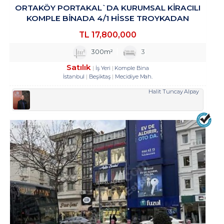
ORTAKÖY PORTAKAL`DA KURUMSAL KIRACILI
KOMPLE BINADA 4/1 HISSE TROYKADAN
TL
17,800,000
300m²
3
Satılık
İş Yeri
Komple Bina
İstanbul
Beşiktaş
Mecidiye Mah.
Halit Tuncay Alpay