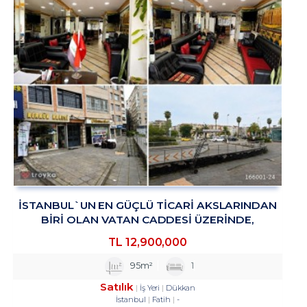
İSTANBUL`UN EN GÜÇLÜ TICARI AKSLARINDAN
BIRI OLAN VATAN CADDESI ÜZERINDE,
HISTORIA AVM KARŞISINDA
TL
12,900,000
95m²
1
Satılık
İş Yeri
Dükkan
İstanbul
Fatih
-