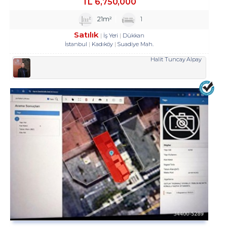
TL
6,750,000
21m²
1
Satılık
İş Yeri
Dükkan
İstanbul
Kadıköy
Suadiye Mah.
Halit Tuncay Alpay