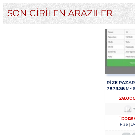
SON GİRİLEN ARAZİLER
RİZE PAZA
7873.38 M² 
TROY
28,00
7
Прода
Rize
D