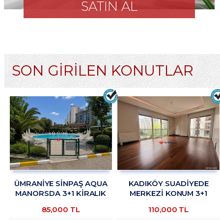
SATIN AL
SON GİRİLEN KONUTLAR
ÜMRANİYE SİNPAŞ AQUA
KADIKÖY SUADİYEDE
MANORSDA 3+1 KİRALIK
MERKEZİ KONUM 3+1
DAİRE TROYKADAN
KİRALIK DAİRE
85,000 TL
110,000 TL
TROYKADAN