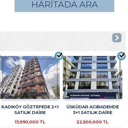
HARİTADA ARA
KADIKÖY GÖZTEPEDE 2+1
ÜSKÜDAR ACIBADEMDE
SATILIK DAİRE
3+1 SATILIK DAİRE
TROYKADAN
TROYKADAN
13,990,000 TL
22,500,000 TL