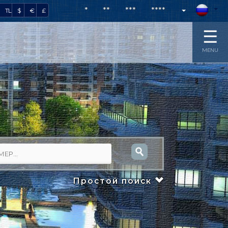
*
**
***
****
TL
$
€
£
☰
MENU
Простой поиск