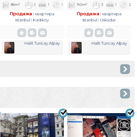
85m²
2
1
1
110m²
3
1
2
Продажа
Продажа
квартира
квартира
Istanbul
Kadıköy
Istanbul
Üsküdar
Halit Tuncay Alpay
Halit Tuncay Alpay