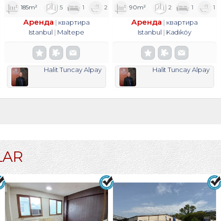
185m²
5
1
2
90m²
2
1
1
Аренда
Аренда
квартира
квартира
Istanbul
Maltepe
Istanbul
Kadıköy
Halit Tuncay Alpay
Halit Tuncay Alpay
LAR