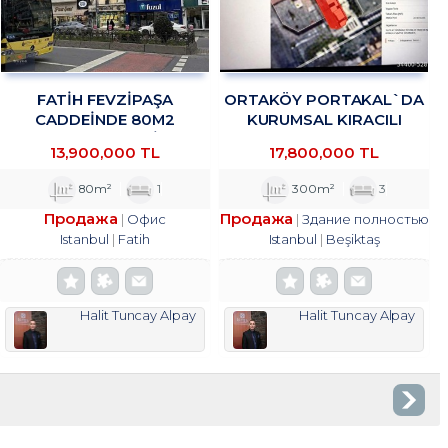
FATİH FEVZİPAŞA
ORTAKÖY PORTAKAL`DA
CADDEİNDE 80M2
KURUMSAL KIRACILI
YATIRIMLIK OFİS
KOMPLE BINADA 4/1 HISSE
13,900,000 TL
17,800,000 TL
TROYKADAN
TROYKADAN
80m²
1
300m²
3
Продажа
Продажа
Офис
Здание полностью
Istanbul
Fatih
Istanbul
Beşiktaş
Halit Tuncay Alpay
Halit Tuncay Alpay