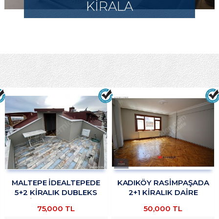
KİRALA
MALTEPE İDEALTEPEDE
KADIKÖY RASİMPAŞADA
5+2 KİRALIK DUBLEKS
2+1 KİRALIK DAİRE
DAİRE TROYKADAN
TROYKADAN
75,000 TL
50,000 TL