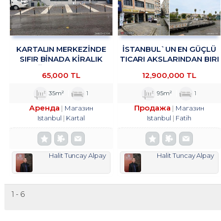
KARTALIN MERKEZİNDE
İSTANBUL`UN EN GÜÇLÜ
SIFIR BİNADA KİRALIK
TICARI AKSLARINDAN BIRI
MAĞAZA&DÜKKAN
OLAN VATAN CADDESI
65,000 TL
12,900,000 TL
TROYKADAN.
ÜZERINDE, HISTORIA AVM
KARŞISINDA
35m²
1
95m²
1
Аренда
Продажа
Магазин
Магазин
Istanbul
Kartal
Istanbul
Fatih
Halit Tuncay Alpay
Halit Tuncay Alpay
1 - 6