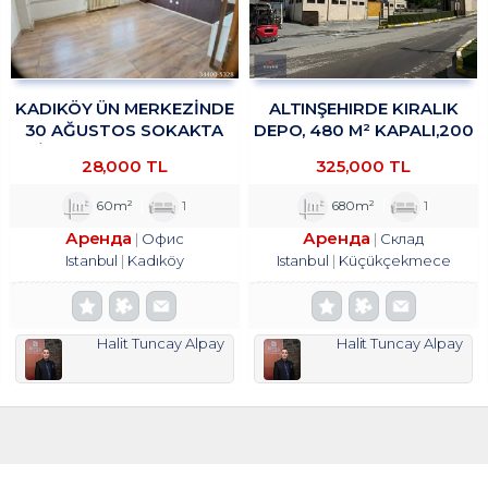
KADIKÖY ÜN MERKEZİNDE
ALTINŞEHIRDE KIRALIK
30 AĞUSTOS SOKAKTA
DEPO, 480 M² KAPALI,200
OFİS&BÜRO KULLANIMINA
M² TROYKADAN
28,000 TL
325,000 TL
UYGUN 1+1 KİRALIK
TROYKADAN
60m²
1
680m²
1
Аренда
Аренда
Офис
Склад
Istanbul
Kadıköy
Istanbul
Küçükçekmece
Halit Tuncay Alpay
Halit Tuncay Alpay