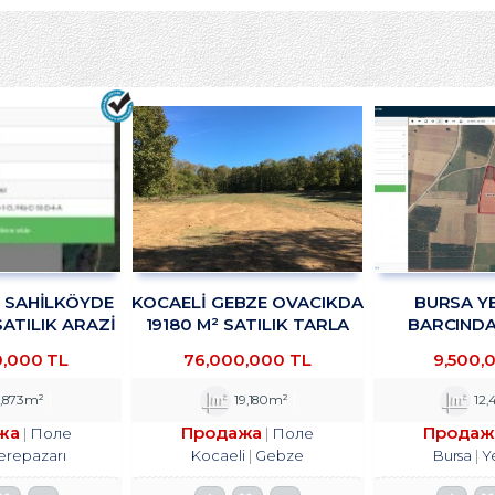
R SAHİLKÖYDE
KOCAELİ GEBZE OVACIKDA
BURSA YE
SATILIK ARAZİ
19180 M² SATILIK TARLA
BARCINDA 
KADAN
TROYKADAN
DEPOLAMA
0,000 TL
76,000,000 TL
9,500,
TESİSİNE UYG
SATILIK ARS
,873m²
19,180m²
12,
жа
Продажа
Продаж
Поле
Поле
erepazarı
Kocaeli
Gebze
Bursa
Y