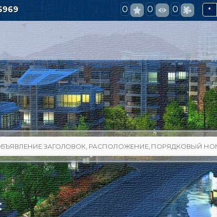
0
0
0
6969
*