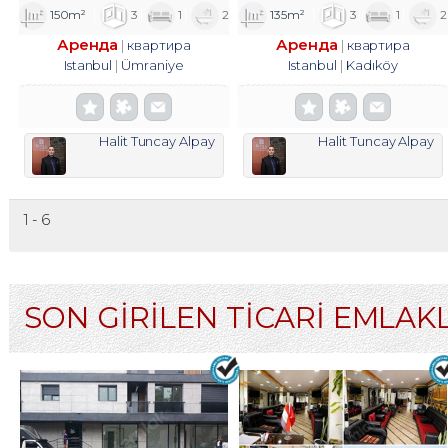
150m²
3
1
2
135m²
3
1
2
Аренда
Аренда
квартира
квартира
Istanbul
Ümraniye
Istanbul
Kadıköy
Halit Tuncay Alpay
Halit Tuncay Alpay
1 - 6
SON GİRİLEN TİCARİ EMLAK