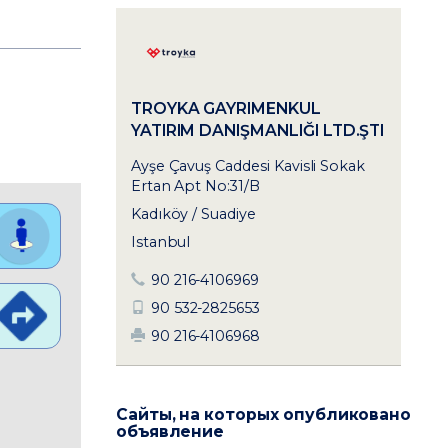
TROYKA GAYRIMENKUL
YATIRIM DANIŞMANLIĞI LTD.ŞTI
Ayşe Çavuş Caddesi Kavisli Sokak
Ertan Apt No:31/B
Kadıköy / Suadiye
Istanbul
90 216-4106969
90 532-2825653
90 216-4106968
Сайты, на которых опубликовано
объявление