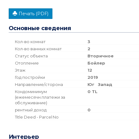
Печать (PDF)
Основные сведения
Кол-во комнат
3
Кол-во ванных комнат
2
Статус объекта
Вторичное
Отопление
Бойлер
Этаж
12
Год постройки
2019
Направление/сторона
Юг
Запад
Кондоминимум
0 TL
(ежемесячн.платежи за
обслуживание)
рентный доход
0
Title Deed - Parcel No
Интерьер