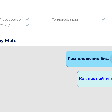
й резервуар
Теплоизоляция
стница
öy Mah.
Расположение Вид
Как нас найти