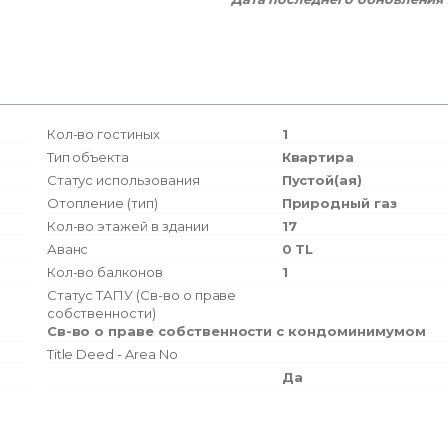
Кол-во гостиных
1
Тип объекта
Квартира
Статус использования
Пустой(ая)
Отопление (тип)
Природный газ
Кол-во этажей в здании
17
Аванс
0 TL
Кол-во балконов
1
Статус ТАПУ (Св-во о праве
собственности)
Св-во о праве собственности с кондоминимумом
Title Deed - Area No
Да