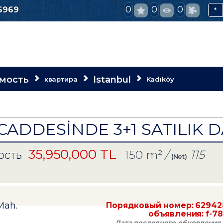
0
0
0
6969
*
мость
Istanbul
квартира
Kadıköy
CADDESİNDE 3+1 SATILIK 
35,950,000 TL
150 m²
/
115
ость
(Net)
Mah.
Порядковый номер:
62942
объявления:
f-7
Дата последнего обновления 