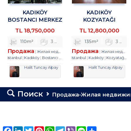
KADIKÖY
KADIKÖY
BOSTANCI MERKEZ
KOZYATAĞI
DE 3+1 SATILIK
MAHALLESİNDE
TL
18,750,000
TL
12,800,000
DAİRE TROYKADAN
3+1 SATILIK DAİRE
TROYKADAN
110m²
3
1
135m²
1
3
Продажа
Продажа
Жилая недвижимость
квартира
Жилая недвижимость
Istanbul
Kadıköy
Bostancı Mah.
Istanbul
Kadıköy
Kozyatağı Mah.
Halit Tuncay Alpay
Halit Tuncay Alpay
Поиск
Продажа-Жилая недвижи
Facebook
LinkedIn
Twitter
Pinterest
WhatsApp
Telegram
Viber
Line
Share