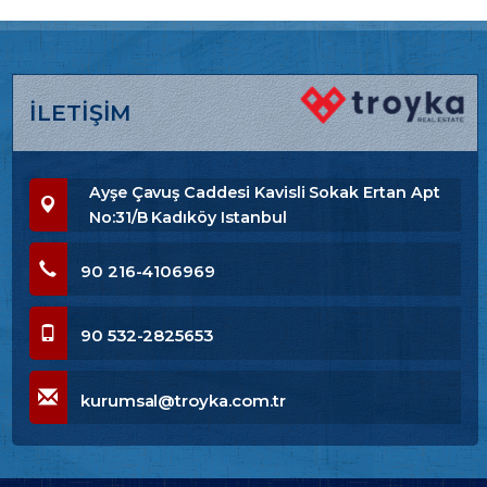
İLETİŞİM
Ayşe Çavuş Caddesi Kavisli Sokak Ertan Apt
No:31/B Kadıköy Istanbul
90 216-4106969
90 532-2825653
kurumsal@troyka.com.tr