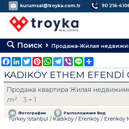
kurumsal@troyka.com.tr
90 216-410
Поиск
Продажа-Жилая недвижи
Facebook
LinkedIn
Twitter
Pinterest
WhatsApp
Telegram
Viber
Line
Share
KADIKÖY ETHEM EFENDİ 
Продажа квартира Жилая недвижим
m²
3 + 1
Фотографии
Расположение Вид
Turkey Istanbul / Kadıköy
/ Erenköy
/ Erenköy 