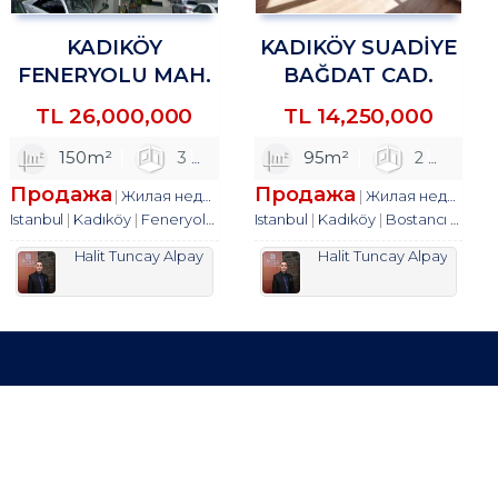
KADIKÖY
KADIKÖY SUADİYE
FENERYOLU MAH.
BAĞDAT CAD.
3+1 SATILIK DAİRE
YAKIN 2+1 SATILIK
TL
26,000,000
TL
14,250,000
TROYKADAN
DAİRE TROYKADAN
1
150m²
2
3
1
95m²
2
2
1
Продажа
Продажа
квартира
Жилая недвижимость
квартира
Жилая недвижимость
Istanbul
Kadıköy
Feneryolu Mah.
Istanbul
Kadıköy
Bostancı Mah.
Halit Tuncay Alpay
Halit Tuncay Alpay