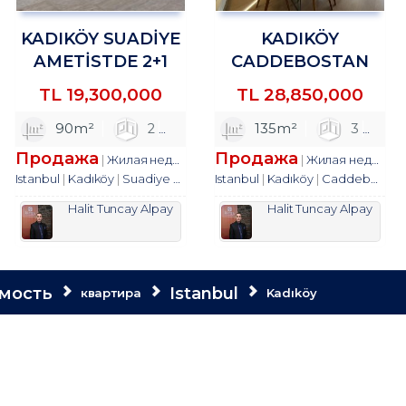
KADIKÖY SUADİYE
KADIKÖY
AMETİSTDE 2+1
CADDEBOSTAN
SATILIK REZİDANS
MAHALLESİNDE
TL
19,300,000
TL
28,850,000
TROYKADAN
3+1 SATILIK DAİRE
1
90m²
2
2
1
135m²
2
3
Продажа
Продажа
квартира
Жилая недвижимость
квартира
Жилая недвижимость
Istanbul
Kadıköy
Suadiye Mah.
Istanbul
Kadıköy
Caddebostan Mah.
Halit Tuncay Alpay
Halit Tuncay Alpay
мость
Istanbul
квартира
Kadıköy