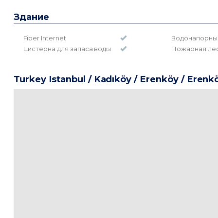
Здание
Fiber Internet
Водонапорны
Цистерна для запаса воды
Пожарная ле
Turkey Istanbul / Kadıköy
/ Erenköy
/ Erenk