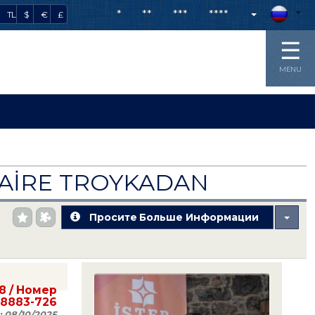
*
**
***
****
TL
$
€
£
☰
MENU
DAİRE TROYKADAN
Просите Больше Информации
8
/ Номер
88883-726
:
08/10/2025