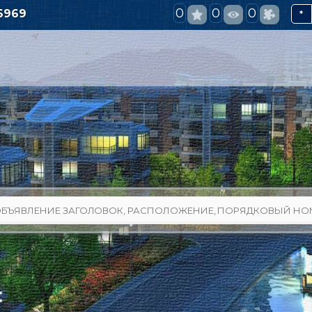
0
0
0
6969
*