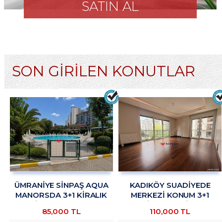
SATIN AL
SON GİRİLEN KONUTLAR
ÜMRANİYE SİNPAŞ AQUA
KADIKÖY SUADİYEDE
MANORSDA 3+1 KİRALIK
MERKEZİ KONUM 3+1
DAİRE TROYKADAN
KİRALIK DAİRE
85,000 TL
110,000 TL
TROYKADAN