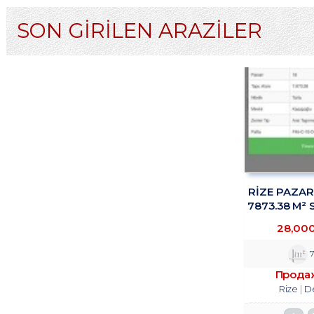
SON GİRİLEN ARAZİLER
RİZE PAZA
7873.38 M² 
TROY
28,00
7
Прода
Rize
D