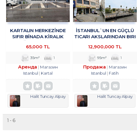
KARTALIN MERKEZİNDE
İSTANBUL`UN EN GÜÇLÜ
SIFIR BİNADA KİRALIK
TICARI AKSLARINDAN BIRI
MAĞAZA&DÜKKAN
OLAN VATAN CADDESI
65,000 TL
12,900,000 TL
TROYKADAN.
ÜZERINDE, HISTORIA AVM
KARŞISINDA
35m²
1
95m²
1
Аренда
Продажа
Магазин
Магазин
Istanbul
Kartal
Istanbul
Fatih
Halit Tuncay Alpay
Halit Tuncay Alpay
1 - 6