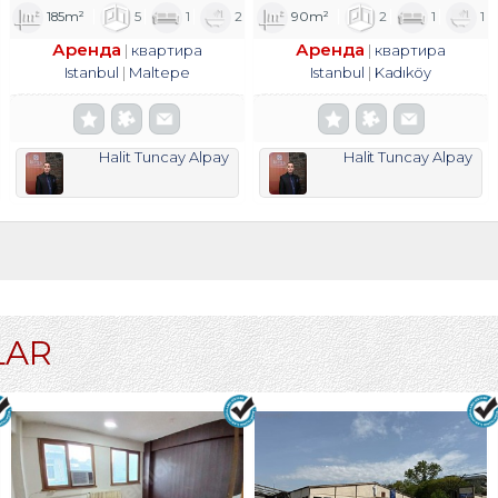
185m²
5
1
2
90m²
2
1
1
Аренда
Аренда
квартира
квартира
Istanbul
Maltepe
Istanbul
Kadıköy
Halit Tuncay Alpay
Halit Tuncay Alpay
LAR