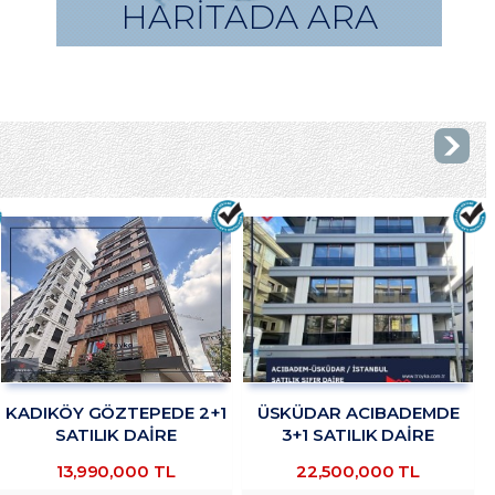
HARİTADA ARA
KADIKÖY GÖZTEPEDE 2+1
ÜSKÜDAR ACIBADEMDE
SATILIK DAİRE
3+1 SATILIK DAİRE
TROYKADAN
TROYKADAN
13,990,000 TL
22,500,000 TL