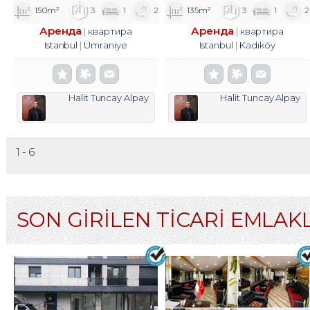
150m²
3
1
2
135m²
3
1
2
Аренда
Аренда
квартира
квартира
Istanbul
Ümraniye
Istanbul
Kadıköy
Halit Tuncay Alpay
Halit Tuncay Alpay
1 - 6
SON GİRİLEN TİCARİ EMLAK