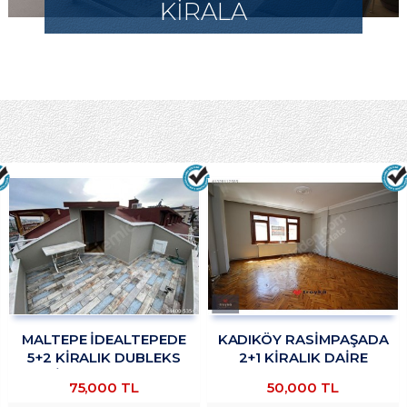
KİRALA
MALTEPE İDEALTEPEDE
KADIKÖY RASİMPAŞADA
5+2 KİRALIK DUBLEKS
2+1 KİRALIK DAİRE
DAİRE TROYKADAN
TROYKADAN
75,000 TL
50,000 TL