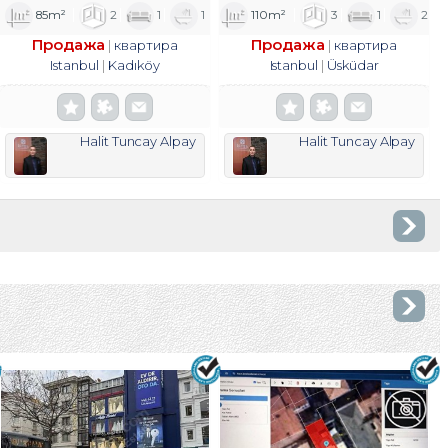
85m²
2
1
1
110m²
3
1
2
Продажа
Продажа
квартира
квартира
Istanbul
Kadıköy
Istanbul
Üsküdar
Halit Tuncay Alpay
Halit Tuncay Alpay