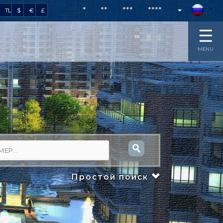
*
**
***
****
TL
$
€
£
☰
MENU
Простой поиск