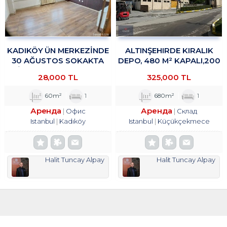
KADIKÖY ÜN MERKEZİNDE
ALTINŞEHIRDE KIRALIK
30 AĞUSTOS SOKAKTA
DEPO, 480 M² KAPALI,200
OFİS&BÜRO KULLANIMINA
M² TROYKADAN
28,000 TL
325,000 TL
UYGUN 1+1 KİRALIK
TROYKADAN
60m²
1
680m²
1
Аренда
Аренда
Офис
Склад
Istanbul
Kadıköy
Istanbul
Küçükçekmece
Halit Tuncay Alpay
Halit Tuncay Alpay