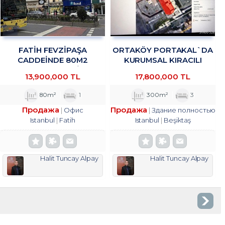
FATİH FEVZİPAŞA
ORTAKÖY PORTAKAL`DA
CADDEİNDE 80M2
KURUMSAL KIRACILI
YATIRIMLIK OFİS
KOMPLE BINADA 4/1 HISSE
13,900,000 TL
17,800,000 TL
TROYKADAN
TROYKADAN
80m²
1
300m²
3
Продажа
Продажа
Офис
Здание полностью
Istanbul
Fatih
Istanbul
Beşiktaş
Halit Tuncay Alpay
Halit Tuncay Alpay