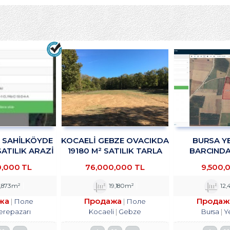
R SAHİLKÖYDE
KOCAELİ GEBZE OVACIKDA
BURSA YE
SATILIK ARAZİ
19180 M² SATILIK TARLA
BARCINDA 
KADAN
TROYKADAN
DEPOLAMA
0,000 TL
76,000,000 TL
9,500,
TESİSİNE UYG
SATILIK ARS
,873m²
19,180m²
12,
жа
Продажа
Продаж
Поле
Поле
erepazarı
Kocaeli
Gebze
Bursa
Y