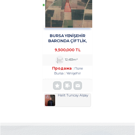
BURSA YENİŞEHİR
BARCINDA ÇİFTLİK,
DEPOLAMA, ÜRETİM
9,500,000 TL
TESİSİNE UYGUN 12433
M2 SATILIK ARSA
12,433m²
TROYKADAN
Продажа
Поле
Bursa
Yenişehir
Halit Tuncay Alpay