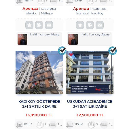
185m²
5
1
2
90m²
2
1
1
Аренда
Аренда
квартира
квартира
Istanbul
Maltepe
Istanbul
Kadıköy
Halit Tuncay Alpay
Halit Tuncay Alpay
KADIKÖY GÖZTEPEDE
ÜSKÜDAR ACIBADEMDE
2+1 SATILIK DAİRE
3+1 SATILIK DAİRE
TROYKADAN
TROYKADAN
13,990,000 TL
22,500,000 TL
85m²
2
1
1
110m²
3
1
2