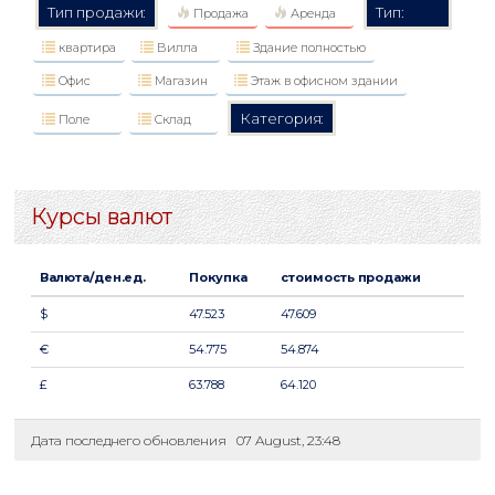
Тип продажи:
Тип:
Продажа
Аренда
квартира
Вилла
Здание полностью
Офис
Магазин
Этаж в офисном здании
Категория:
Поле
Склад
Курсы валют
Валюта/ден.ед.
Покупка
стоимость продажи
$
47.523
47.609
€
54.775
54.874
£
63.788
64.120
Дата последнего обновления
07 August, 23:48