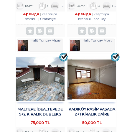
150m²
3
1
2
135m²
3
1
2
Аренда
Аренда
квартира
квартира
Istanbul
Ümraniye
Istanbul
Kadıköy
Halit Tuncay Alpay
Halit Tuncay Alpay
MALTEPE İDEALTEPEDE
KADIKÖY RASİMPAŞADA
5+2 KİRALIK DUBLEKS
2+1 KİRALIK DAİRE
DAİRE TROYKADAN
TROYKADAN
75,000 TL
50,000 TL