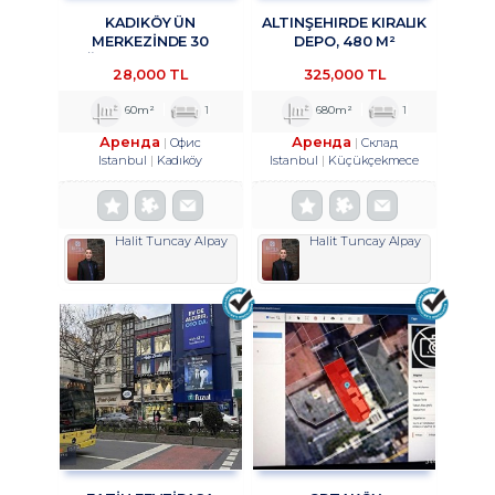
KADIKÖY ÜN
ALTINŞEHIRDE KIRALIK
MERKEZİNDE 30
DEPO, 480 M²
AĞUSTOS SOKAKTA
KAPALI,200 M²
28,000 TL
325,000 TL
OFİS&BÜRO
TROYKADAN
KULLANIMINA UYGUN 1+1
60m²
1
680m²
1
KİRALIK TROYKADAN
Аренда
Аренда
Офис
Склад
Istanbul
Kadıköy
Istanbul
Küçükçekmece
Halit Tuncay Alpay
Halit Tuncay Alpay