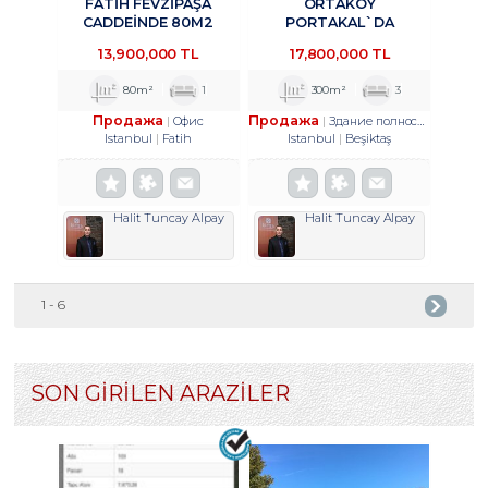
FATİH FEVZİPAŞA
ORTAKÖY
CADDEİNDE 80M2
PORTAKAL`DA
YATIRIMLIK OFİS
KURUMSAL KIRACILI
13,900,000 TL
17,800,000 TL
TROYKADAN
KOMPLE BINADA 4/1
HISSE TROYKADAN
80m²
1
300m²
3
Продажа
Продажа
Офис
Здание полностью
Istanbul
Fatih
Istanbul
Beşiktaş
Halit Tuncay Alpay
Halit Tuncay Alpay
1 - 6
SON GİRİLEN ARAZİLER