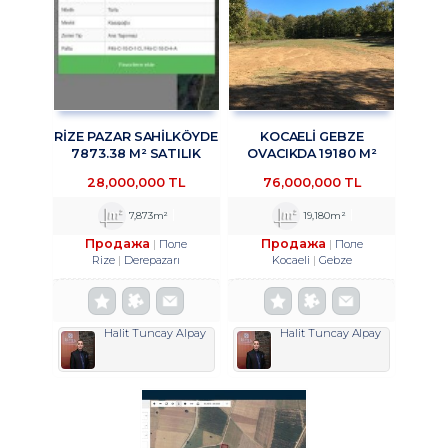
RİZE PAZAR SAHİLKÖYDE
KOCAELİ GEBZE
7873.38 M² SATILIK
OVACIKDA 19180 M²
ARAZİ TROYKADAN
SATILIK TARLA
28,000,000 TL
76,000,000 TL
TROYKADAN
7,873m²
19,180m²
Продажа
Продажа
Поле
Поле
Rize
Derepazarı
Kocaeli
Gebze
Halit Tuncay Alpay
Halit Tuncay Alpay