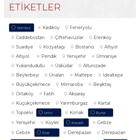
ETİKETLER
Kadıköy
Feneryolu
Istanbul
Caddebostan
Çiftehavuzlar
Erenköy
Suadiye
Kozyatağı
Bostancı
Altıyol
Altıyol
Pendik
Yenişehir
Ümraniye
Yukarıdudullu
Üsküdar
Altunizade
Beylerbeyi
Ünalan
Maltepe
İdealtepe
Büyükçekmece
Mimaroba
Beşiktaş
Ortaköy
Fatih
Aksaray
Küçükçekmece
Yarımburgaz
Kartal
Topselvi
Konak
Izmir
Bursa
Yenişehir
Köyler
Gebze
Kocaeli
Gebze
Derepazarı
Derepazarı
Rize