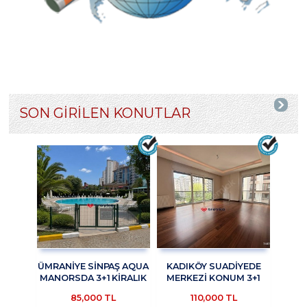
SON GİRİLEN KONUTLAR
ÜMRANİYE SİNPAŞ AQUA
KADIKÖY SUADİYEDE
MANORSDA 3+1 KİRALIK
MERKEZİ KONUM 3+1
DAİRE TROYKADAN
KİRALIK DAİRE
85,000 TL
110,000 TL
TROYKADAN