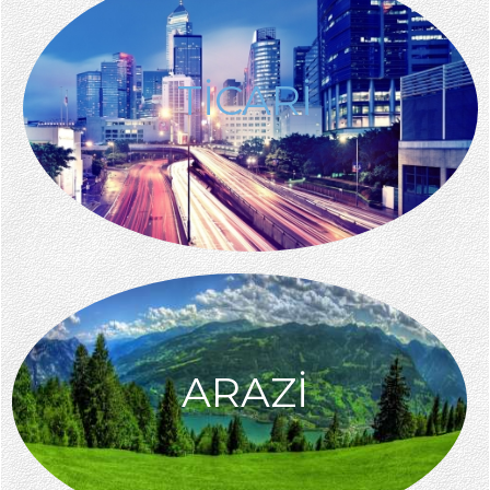
TİCARİ
ARAZİ