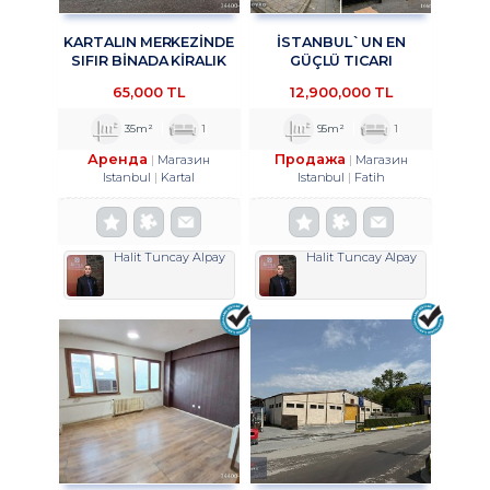
KARTALIN MERKEZİNDE
İSTANBUL`UN EN
SIFIR BİNADA KİRALIK
GÜÇLÜ TICARI
MAĞAZA&DÜKKAN
AKSLARINDAN BIRI OLAN
65,000 TL
12,900,000 TL
TROYKADAN.
VATAN CADDESI
ÜZERINDE, HISTORIA
35m²
1
95m²
1
AVM KARŞISINDA
Аренда
Продажа
Магазин
Магазин
Istanbul
Kartal
Istanbul
Fatih
Halit Tuncay Alpay
Halit Tuncay Alpay