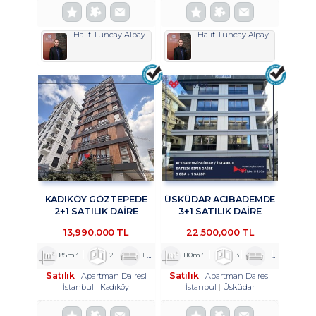
Halit Tuncay Alpay
Halit Tuncay Alpay
KADIKÖY GÖZTEPEDE
ÜSKÜDAR ACIBADEMDE
2+1 SATILIK DAİRE
3+1 SATILIK DAİRE
TROYKADAN
TROYKADAN
13,990,000 TL
22,500,000 TL
85m²
2
1
1
110m²
3
1
2
Satılık
Satılık
Apartman Dairesi
Apartman Dairesi
İstanbul
Kadıköy
İstanbul
Üsküdar