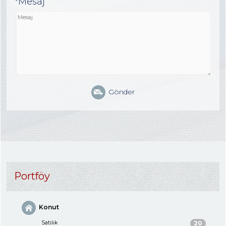
*Mesaj
Gönder
Portföy
Konut
Satılık
20