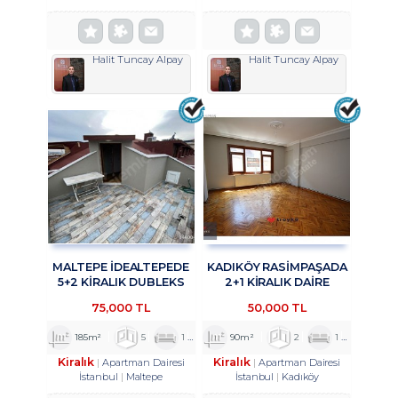
Halit Tuncay Alpay
Halit Tuncay Alpay
MALTEPE İDEALTEPEDE
KADIKÖY RASİMPAŞADA
5+2 KİRALIK DUBLEKS
2+1 KİRALIK DAİRE
DAİRE TROYKADAN
TROYKADAN
75,000 TL
50,000 TL
185m²
5
1
2
90m²
2
1
1
Kiralık
Kiralık
Apartman Dairesi
Apartman Dairesi
İstanbul
Maltepe
İstanbul
Kadıköy