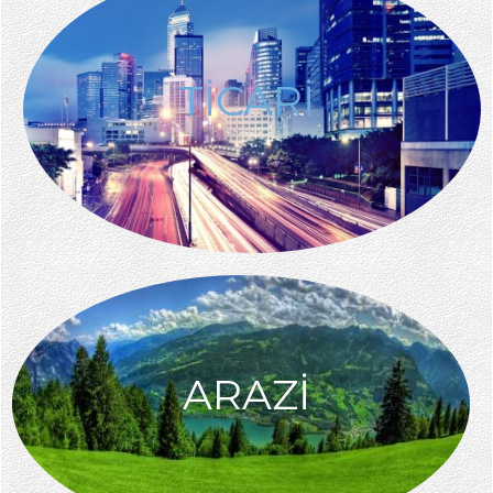
TİCARİ
ARAZİ