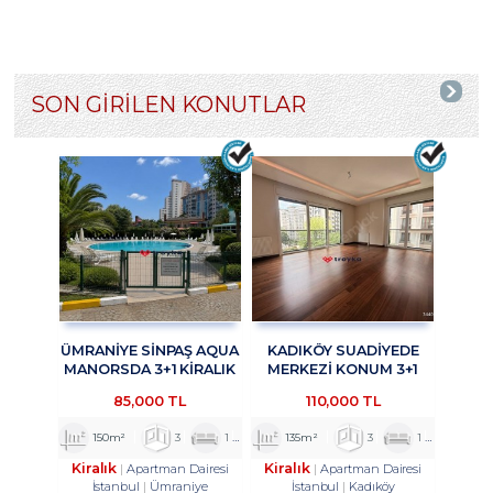
SON GİRİLEN KONUTLAR
ÜMRANİYE SİNPAŞ AQUA
KADIKÖY SUADİYEDE
MANORSDA 3+1 KİRALIK
MERKEZİ KONUM 3+1
DAİRE TROYKADAN
KİRALIK DAİRE
85,000 TL
110,000 TL
TROYKADAN
150m²
3
1
2
135m²
3
1
2
Kiralık
Kiralık
Apartman Dairesi
Apartman Dairesi
İstanbul
Ümraniye
İstanbul
Kadıköy