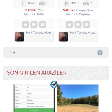
HISSE TROYKADAN
80m²
1
300m²
3
Satılık
Satılık
Ofis
Komple Bina
İstanbul
Fatih
İstanbul
Beşiktaş
Halit Tuncay Alpay
Halit Tuncay Alpay
1 - 6
SON GİRİLEN ARAZİLER