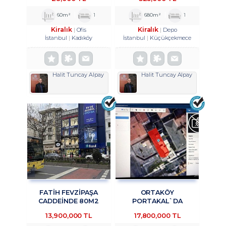
OFİS&BÜRO
TROYKADAN
KULLANIMINA UYGUN 1+1
60m²
1
680m²
1
KİRALIK TROYKADAN
Kiralık
Kiralık
Ofis
Depo
İstanbul
Kadıköy
İstanbul
Küçükçekmece
Halit Tuncay Alpay
Halit Tuncay Alpay
FATİH FEVZİPAŞA
ORTAKÖY
CADDEİNDE 80M2
PORTAKAL`DA
YATIRIMLIK OFİS
KURUMSAL KIRACILI
13,900,000 TL
17,800,000 TL
TROYKADAN
KOMPLE BINADA 4/1