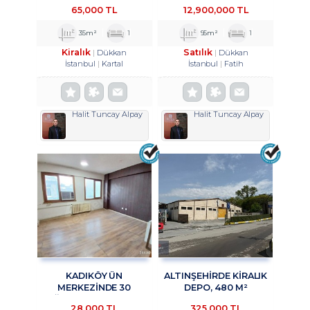
MAĞAZA&DÜKKAN
AKSLARINDAN BIRI OLAN
65,000 TL
12,900,000 TL
TROYKADAN.
VATAN CADDESI
ÜZERINDE, HISTORIA
35m²
1
95m²
1
AVM KARŞISINDA
Kiralık
Satılık
Dükkan
Dükkan
İstanbul
Kartal
İstanbul
Fatih
Halit Tuncay Alpay
Halit Tuncay Alpay
KADIKÖY ÜN
ALTINŞEHIRDE KIRALIK
MERKEZİNDE 30
DEPO, 480 M²
AĞUSTOS SOKAKTA
KAPALI,200 M²
28,000 TL
325,000 TL