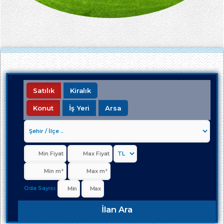
Satılık
Kiralık
Konut
İş Yeri
Arsa
Oda Sayısı:
İlan Ara