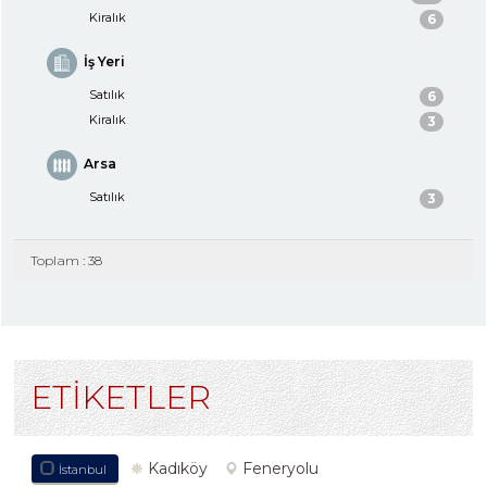
Kiralık
6
İş Yeri
Satılık
6
Kiralık
3
Arsa
Satılık
3
Toplam : 38
ETİKETLER
Kadıköy
Feneryolu
İstanbul