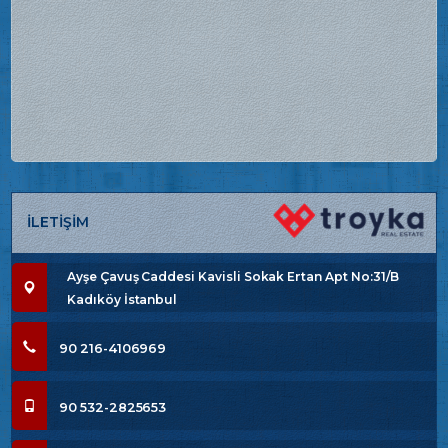
İLETİŞİM
Ayşe Çavuş Caddesi Kavisli Sokak Ertan Apt No:31/B
Kadıköy İstanbul
90 216-4106969
90 532-2825653