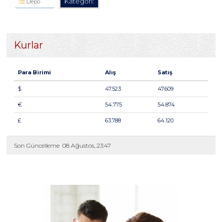
Kategori:
Depo
Kurlar
Para Birimi
Alış
Satış
$
47.523
47.609
€
54.775
54.874
£
63.788
64.120
Son Güncelleme
08 Ağustos, 23:47