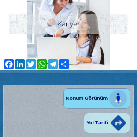
Kariyer
Facebook
LinkedIn
Twitter
WhatsApp
Telegram
Share
Konum Görünüm
Yol Tarifi