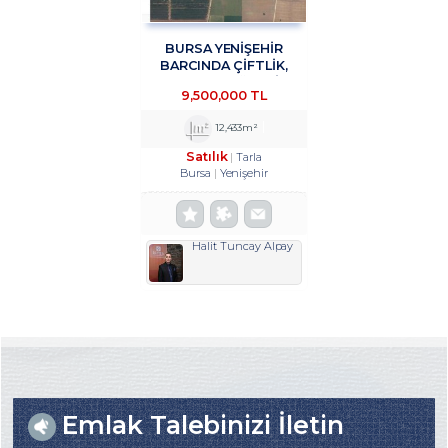
BURSA YENİŞEHİR
BARCINDA ÇİFTLİK,
DEPOLAMA, ÜRETİM
9,500,000 TL
TESİSİNE UYGUN 12433
M2 SATILIK ARSA
12,433m²
TROYKADAN
Satılık
Tarla
Bursa
Yenişehir
Halit Tuncay Alpay
Emlak Talebinizi İletin