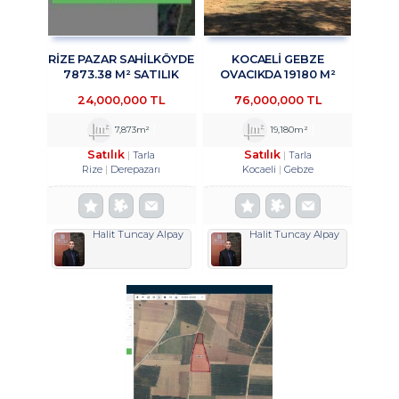
RİZE PAZAR SAHİLKÖYDE
KOCAELİ GEBZE
7873.38 M² SATILIK
OVACIKDA 19180 M²
ARAZİ TROYKADAN
SATILIK TARLA
24,000,000 TL
76,000,000 TL
TROYKADAN
7,873m²
19,180m²
Satılık
Satılık
Tarla
Tarla
Rize
Derepazarı
Kocaeli
Gebze
Halit Tuncay Alpay
Halit Tuncay Alpay