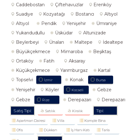
Caddebostan
Çiftehavuzlar
Erenköy
Suadiye
Kozyatağı
Bostancı
Altıyol
Altıyol
Pendik
Yenişehir
Ümraniye
Yukarıdudullu
Üsküdar
Altunizade
Beylerbeyi
Ünalan
Maltepe
İdealtepe
Büyükçekmece
Mimaroba
Beşiktaş
Ortaköy
Fatih
Aksaray
Küçükçekmece
Yarımburgaz
Kartal
Topselvi
Konak
İzmir
Bursa
Yenişehir
Köyler
Gebze
Kocaeli
Gebze
Derepazarı
Derepazarı
Rize
Satış Tipi:
Tipi:
Satılık
Kiralık
Apartman Dairesi
Villa
Komple Bina
Ofis
Dükkan
İş Hanı Katı
Tarla