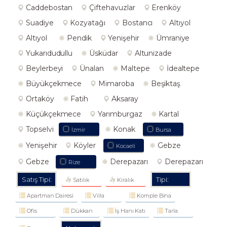
Caddebostan
Çiftehavuzlar
Erenköy
Suadiye
Kozyatağı
Bostancı
Altıyol
Altıyol
Pendik
Yenişehir
Ümraniye
Yukarıdudullu
Üsküdar
Altunizade
Beylerbeyi
Ünalan
Maltepe
İdealtepe
Büyükçekmece
Mimaroba
Beşiktaş
Ortaköy
Fatih
Aksaray
Küçükçekmece
Yarımburgaz
Kartal
Topselvi
Konak
İzmir
Bursa
Yenişehir
Köyler
Gebze
Kocaeli
Gebze
Derepazarı
Derepazarı
Rize
Satış Tipi:
Tipi:
Satılık
Kiralık
Apartman Dairesi
Villa
Komple Bina
Ofis
Dükkan
İş Hanı Katı
Tarla