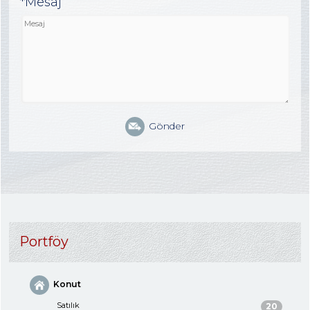
*Mesaj
Gönder
Portföy
Konut
Satılık
20