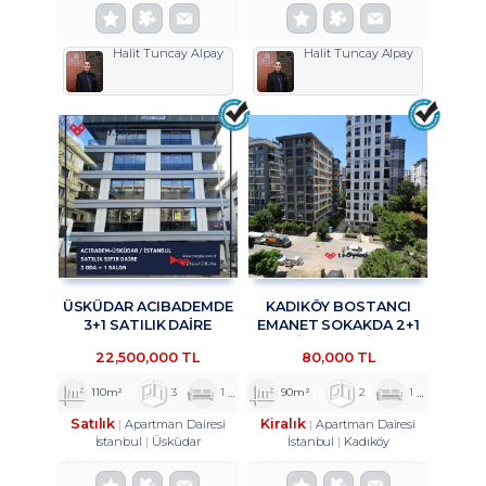
Halit Tuncay Alpay
Halit Tuncay Alpay
ÜSKÜDAR ACIBADEMDE
KADIKÖY BOSTANCI
3+1 SATILIK DAİRE
EMANET SOKAKDA 2+1
TROYKADAN
KİRALIK DAİRE
22,500,000 TL
80,000 TL
TROYKADAN
110m²
3
1
2
90m²
2
1
1
Satılık
Kiralık
Apartman Dairesi
Apartman Dairesi
İstanbul
Üsküdar
İstanbul
Kadıköy