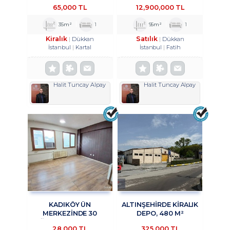
MAĞAZA&DÜKKAN
AKSLARINDAN BIRI OLAN
65,000 TL
12,900,000 TL
TROYKADAN.
VATAN CADDESI
ÜZERINDE, HISTORIA
35m²
1
95m²
1
AVM KARŞISINDA
Kiralık
Satılık
Dükkan
Dükkan
İstanbul
Kartal
İstanbul
Fatih
Halit Tuncay Alpay
Halit Tuncay Alpay
KADIKÖY ÜN
ALTINŞEHIRDE KIRALIK
MERKEZİNDE 30
DEPO, 480 M²
AĞUSTOS SOKAKTA
KAPALI,200 M²
28,000 TL
325,000 TL