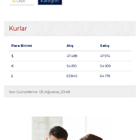
Kategori:
Depo
Kurlar
Para Birimi
Alış
Satış
$
47.488
47.574
€
54.810
54.909
£
63.845
64.178
Son Güncelleme
05 Ağustos, 23:48