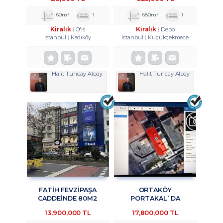
OFİS&BÜRO
TROYKADAN
KULLANIMINA UYGUN 1+1
60m²
1
680m²
1
KİRALIK TROYKADAN
Kiralık
Kiralık
Ofis
Depo
İstanbul
Kadıköy
İstanbul
Küçükçekmece
Halit Tuncay Alpay
Halit Tuncay Alpay
FATİH FEVZİPAŞA
ORTAKÖY
CADDEİNDE 80M2
PORTAKAL`DA
YATIRIMLIK OFİS
KURUMSAL KIRACILI
13,900,000 TL
17,800,000 TL
TROYKADAN
KOMPLE BINADA 4/1