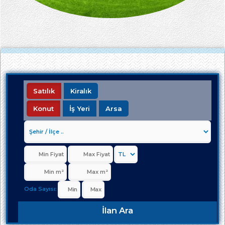
Satılık
Kiralık
Konut
İş Yeri
Arsa
Oda Sayısı:
İlan Ara