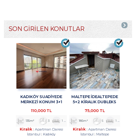
SON GİRİLEN KONUTLAR
KADIKÖY SUADİYEDE
MALTEPE İDEALTEPEDE
MERKEZİ KONUM 3+1
5+2 KİRALIK DUBLEKS
KİRALIK DAİRE
DAİRE TROYKADAN
110,000 TL
75,000 TL
TROYKADAN
135m²
3
1
2
185m²
5
1
2
Kiralık
Kiralık
Apartman Dairesi
Apartman Dairesi
İstanbul
Kadıköy
İstanbul
Maltepe