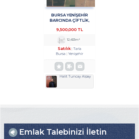
BURSA YENİŞEHİR
BARCINDA ÇİFTLİK,
DEPOLAMA, ÜRETİM
9,500,000 TL
TESİSİNE UYGUN 12433
M2 SATILIK ARSA
12,433m²
TROYKADAN
Satılık
Tarla
Bursa
Yenişehir
Halit Tuncay Alpay
Emlak Talebinizi İletin