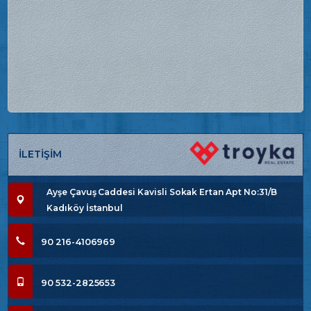
İLETİŞİM
Ayşe Çavuş Caddesi Kavisli Sokak Ertan Apt No:31/B
Kadıköy İstanbul
90 216-4106969
90 532-2825653