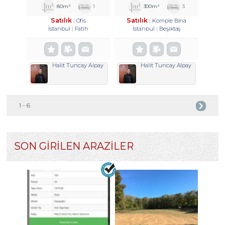
HISSE TROYKADAN
80m²
1
300m²
3
Satılık
Satılık
Ofis
Komple Bina
İstanbul
Fatih
İstanbul
Beşiktaş
Halit Tuncay Alpay
Halit Tuncay Alpay
1 - 6
SON GİRİLEN ARAZİLER