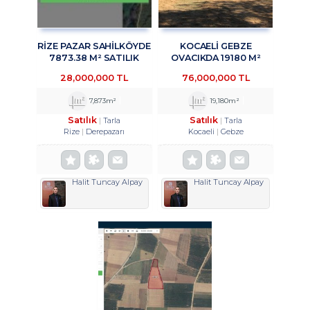
RİZE PAZAR SAHİLKÖYDE
KOCAELİ GEBZE
7873.38 M² SATILIK
OVACIKDA 19180 M²
ARAZİ TROYKADAN
SATILIK TARLA
28,000,000 TL
76,000,000 TL
TROYKADAN
7,873m²
19,180m²
Satılık
Satılık
Tarla
Tarla
Rize
Derepazarı
Kocaeli
Gebze
Halit Tuncay Alpay
Halit Tuncay Alpay