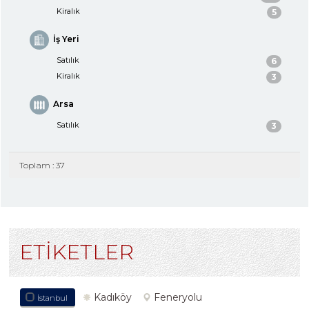
Kiralık
5
İş Yeri
Satılık
6
Kiralık
3
Arsa
Satılık
3
Toplam : 37
ETİKETLER
Kadıköy
Feneryolu
İstanbul