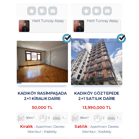
Halit Tuncay Alpay
Halit Tuncay Alpay
KADIKÖY RASİMPAŞADA
KADIKÖY GÖZTEPEDE
2+1 KİRALIK DAİRE
2+1 SATILIK DAİRE
TROYKADAN
TROYKADAN
50,000 TL
13,990,000 TL
90m²
2
1
1
85m²
2
1
1
Kiralık
Satılık
Apartman Dairesi
Apartman Dairesi
İstanbul
Kadıköy
İstanbul
Kadıköy