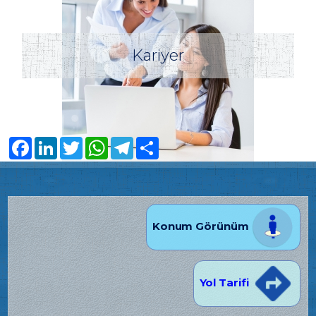
Kariyer
Facebook
LinkedIn
Twitter
WhatsApp
Telegram
Share
Konum Görünüm
Yol Tarifi