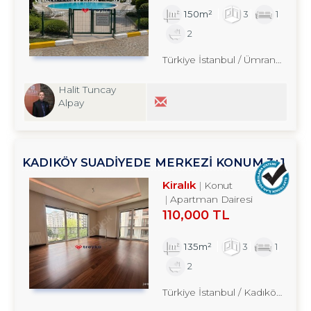
150m²
3
1
2
Türkiye İstanbul / Ümraniye
/ Yu
Halit Tuncay
Alpay
KADIKÖY SUADİYEDE MERKEZİ KONUM 3+1
KİRALIK DAİRE TROYKADAN
Kiralık
Konut
Apartman Dairesi
110,000 TL
135m²
3
1
2
Türkiye İstanbul / Kadıköy
/ Sua