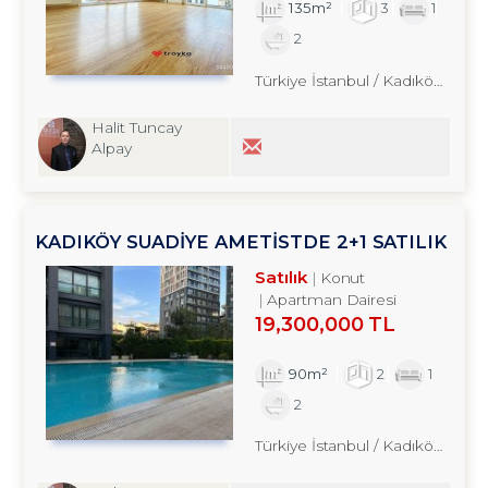
135m²
3
1
2
Türkiye İstanbul / Kadıköy
/ Sua
Halit Tuncay
Alpay
KADIKÖY SUADİYE AMETİSTDE 2+1 SATILIK
REZİDANS TROYKADAN
Satılık
Konut
Apartman Dairesi
19,300,000 TL
90m²
2
1
2
Türkiye İstanbul / Kadıköy
/ Sua