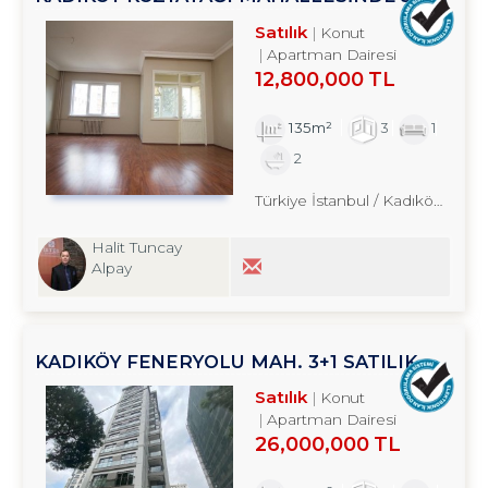
SATILIK DAİRE TROYKADAN
Satılık
Konut
Apartman Dairesi
12,800,000 TL
135m²
3
1
2
Türkiye İstanbul / Kadıköy
/ Kozy
Halit Tuncay
Alpay
KADIKÖY FENERYOLU MAH. 3+1 SATILIK
DAİRE TROYKADAN
Satılık
Konut
Apartman Dairesi
26,000,000 TL