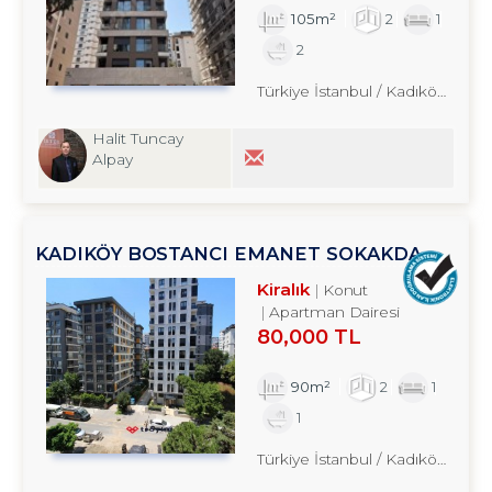
105m²
2
1
2
Türkiye İstanbul / Kadıköy
/ Sua
Halit Tuncay
Alpay
KADIKÖY BOSTANCI EMANET SOKAKDA
2+1 KİRALIK DAİRE TROYKADAN
Kiralık
Konut
Apartman Dairesi
80,000 TL
90m²
2
1
1
Türkiye İstanbul / Kadıköy
/ Bost