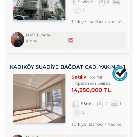
150m²
3
1
2
Türkiye İstanbul / Kadıköy
/ Fen
Halit Tuncay
Alpay
KADIKÖY SUADİYE BAĞDAT CAD. YAKIN 2+1
SATILIK DAİRE TROYKADAN
Satılık
Konut
Apartman Dairesi
14,250,000 TL
95m²
2
1
2
Türkiye İstanbul / Kadıköy
/ Bost