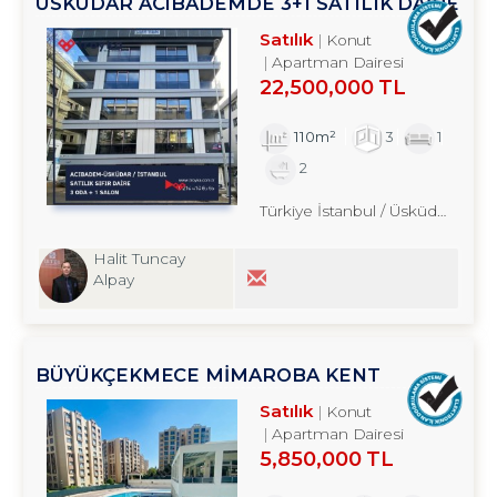
ÜSKÜDAR ACIBADEMDE 3+1 SATILIK DAİRE
TROYKADAN
Satılık
Konut
Apartman Dairesi
22,500,000 TL
110m²
3
1
2
Türkiye İstanbul / Üsküdar
/ Alt
Halit Tuncay
Alpay
BÜYÜKÇEKMECE MİMAROBA KENT
PLUS`TA FULL EŞYALI 1+1 SATILIK DAİRE
Satılık
Konut
Apartman Dairesi
5,850,000 TL