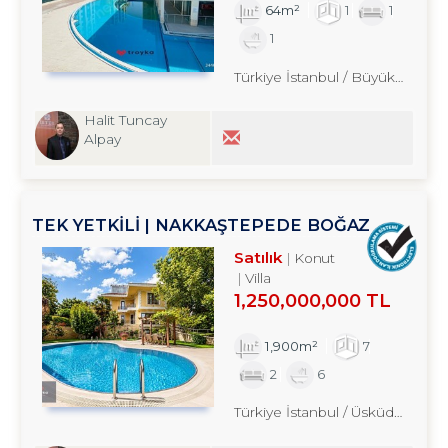
64m²
1
1
1
Türkiye İstanbul / Büyükçekmece
Halit Tuncay
Alpay
TEK YETKİLİ | NAKKAŞTEPEDE BOĞAZ
MANZARALI EŞSIZ YAŞAM MÜLKÜ
Satılık
Konut
Villa
1,250,000,000 TL
1,900m²
7
2
6
Türkiye İstanbul / Üsküdar
/ Bey