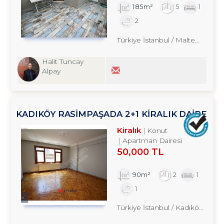
185m²
5
1
2
Türkiye İstanbul / Maltepe
/ İde
Halit Tuncay
Alpay
KADIKÖY RASİMPAŞADA 2+1 KİRALIK DAİRE
TROYKADAN
Kiralık
Konut
Apartman Dairesi
50,000 TL
90m²
2
1
1
Türkiye İstanbul / Kadıköy
/ Altıy