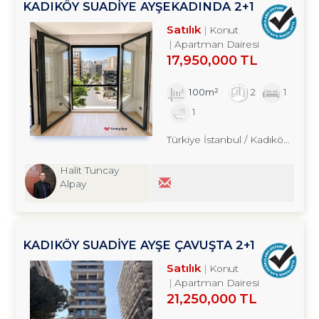
KADIKÖY SUADİYE AYŞEKADINDA 2+1
SATILIK DAİRE TROYKADAN
Satılık
Konut
Apartman Dairesi
17,950,000 TL
100m²
2
1
1
Türkiye İstanbul / Kadıköy
/ Kozy
Halit Tuncay
Alpay
KADIKÖY SUADİYE AYŞE ÇAVUŞTA 2+1
SATILIK DAİRE TROYKADAN
Satılık
Konut
Apartman Dairesi
21,250,000 TL