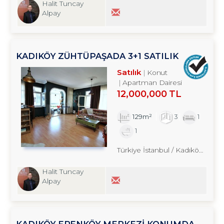
Halit Tuncay
Alpay
KADIKÖY ZÜHTÜPAŞADA 3+1 SATILIK
DAİRE TROYKADAN
Satılık
Konut
Apartman Dairesi
12,000,000 TL
129m²
3
1
1
Türkiye İstanbul / Kadıköy
/ Fen
Halit Tuncay
Alpay
KADIKÖY ERENKÖY MERKEZİ KONUMDA