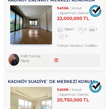
GENİŞ 3+1 BALKONLU SATILIK DAİRE
Satılık
Konut
TROYKADAN
Apartman Dairesi
22,000,000 TL
125m²
3
1
2
Türkiye İstanbul / Kadıköy
/ Ere
Halit Tuncay
Alpay
KADIKÖY SUADİYE`DE MERKEZİ KONUM
EBEVEYN BANYOLU 3+1 SATILIK DAİRE
Satılık
Konut
Apartman Dairesi
20,750,000 TL