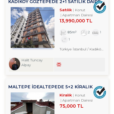
KADIKÖY GÖZTEPEDE 2+1 SATILIK DAİRE
TROYKADAN
Satılık
Konut
Apartman Dairesi
13,990,000 TL
85m²
2
1
1
Türkiye İstanbul / Kadıköy
/ Çift
Halit Tuncay
Alpay
MALTEPE İDEALTEPEDE 5+2 KİRALIK
DUBLEKS DAİRE TROYKADAN
Kiralık
Konut
Apartman Dairesi
75,000 TL