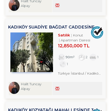
Halit Tuncay
Alpay
KADIKÖY SUADİYE BAĞDAT CADDESİNE
YAKIN 2+1 SATILIK DAİRE TROYKADAN
Satılık
Konut
Apartman Dairesi
12,850,000 TL
90m²
2
1
1
Türkiye İstanbul / Kadıköy
/ Sua
Halit Tuncay
Alpay
KADIKÖY KOZYATAĞI MAHALLESİNDE 3+1