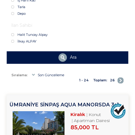
İş Hanı Katı
Tarla
Depo
İlan Sahibi
Halit Tuncay Alpay
İlkay ALPAY
Ara
Sıralama:
Son Güncelleme
1 - 24
Toplam:
26
ÜMRANİYE SİNPAŞ AQUA MANORSDA 3+1
KİRALIK DAİRE TROYKADAN
Kiralık
Konut
Apartman Dairesi
85,000 TL