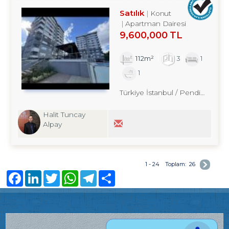
SATILIK DAİRE TROYKADAN
Satılık
Konut
Apartman Dairesi
9,600,000 TL
112m²
3
1
1
Türkiye İstanbul / Pendik
/ Yeniş
Halit Tuncay
Alpay
1 - 24
Toplam:
26
Facebook
LinkedIn
Twitter
WhatsApp
Telegram
Share