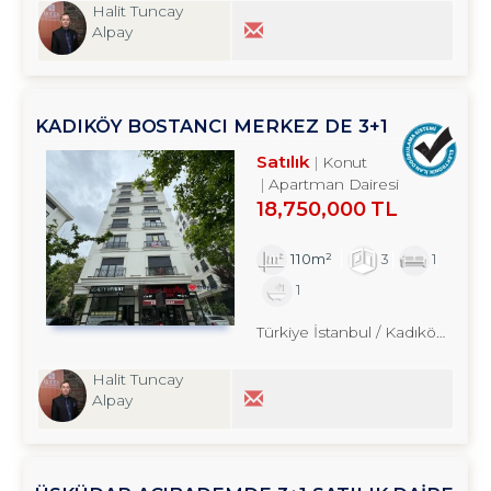
Halit Tuncay
Alpay
KADIKÖY BOSTANCI MERKEZ DE 3+1
SATILIK DAİRE TROYKADAN
Satılık
Konut
Apartman Dairesi
18,750,000 TL
110m²
3
1
1
Türkiye İstanbul / Kadıköy
/ Bost
Halit Tuncay
Alpay