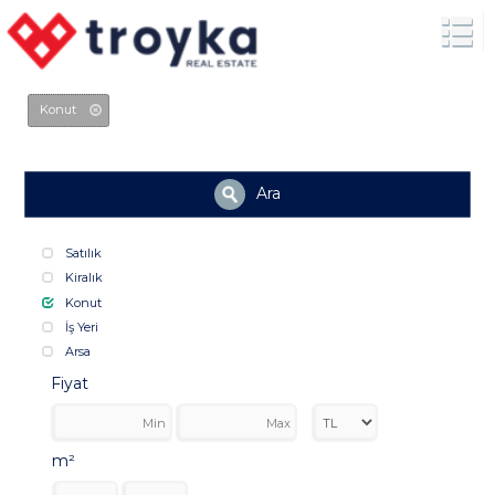
Konut
Ara
Satılık
Kiralık
Konut
İş Yeri
Arsa
Fiyat
m²