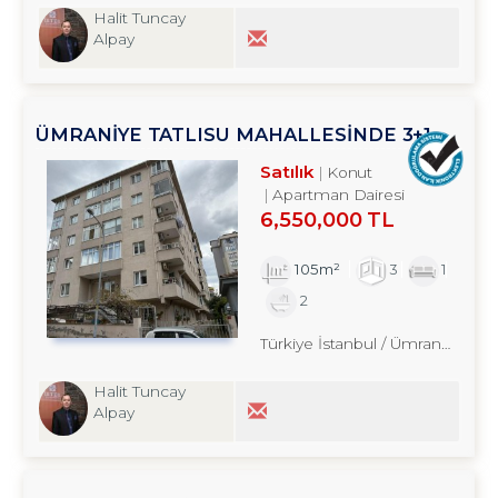
Halit Tuncay
Alpay
ÜMRANİYE TATLISU MAHALLESİNDE 3+1
SATILIK DAİRE TROYKADAN
Satılık
Konut
Apartman Dairesi
6,550,000 TL
105m²
3
1
2
Türkiye İstanbul / Ümraniye
/ Yu
Halit Tuncay
Alpay