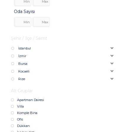
Oda Sayısı
Şehir / İlçe / Semt
İstanbul
İzmir
Bursa
Kocaeli
Rize
Alt Gruplar
Apartman Dairesi
Villa
Komple Bina
Ofis
Dükkan