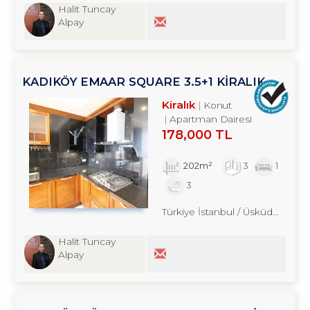
Halit Tuncay
Alpay
KADIKÖY EMAAR SQUARE 3.5+1 KİRALIK
DAİRE TROYKADAN
Kiralık
Konut
Apartman Dairesi
178,000 TL
202m²
3
1
3
Türkiye İstanbul / Üsküdar
/ Üna
Halit Tuncay
Alpay