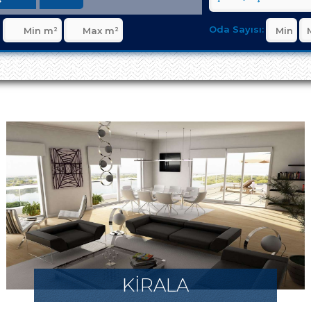
Oda Sayısı:
KİRALA