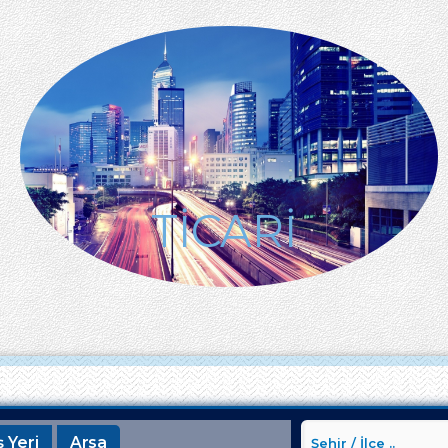
TİCARİ
ş Yeri
Arsa