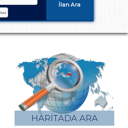
İlan Ara
HARİTADA ARA