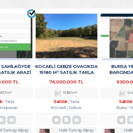
R SAHİLKÖYDE
KOCAELİ GEBZE OVACIKDA
BURSA YE
SATILIK ARAZİ
19180 M² SATILIK TARLA
BARCINDA 
KADAN
TROYKADAN
DEPOLAMA
0,000 TL
76,000,000 TL
9,500,
TESİSİNE UYG
SATILIK ARS
,873m²
19,180m²
12,
ık
Satılık
Satılık
Tarla
Tarla
erepazarı
Kocaeli
Gebze
Bursa
Y
it Tuncay Alpay
Halit Tuncay Alpay
Hali