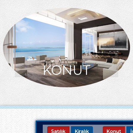
KONUT
Satılık
Kiralık
Konut
İ