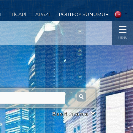
T
TİCARİ
ARAZİ
PORTFÖY SUNUMU
☰
MENU
Basit Arama