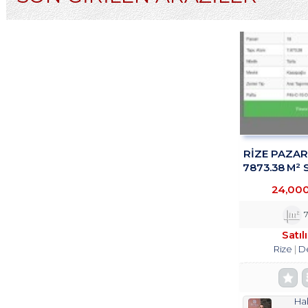
RİZE PAZA
7873.38 M² 
TROY
24,00
7
Satıl
Rize
D
Hal