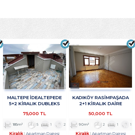
MALTEPE İDEALTEPEDE
KADIKÖY RASİMPAŞADA
5+2 KİRALIK DUBLEKS
2+1 KİRALIK DAİRE
DAİRE TROYKADAN
TROYKADAN
75,000 TL
50,000 TL
185m²
5
1
2
90m²
2
1
1
Kiralık
Kiralık
Apartman Dairesi
Apartman Dairesi