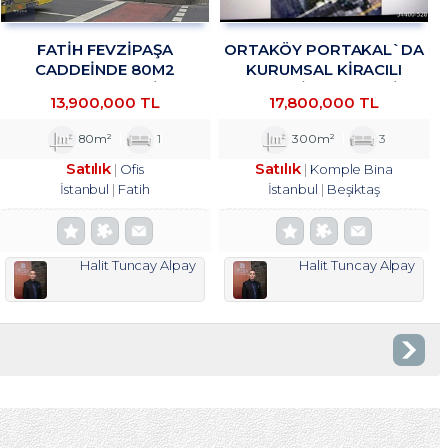
FATİH FEVZİPAŞA
ORTAKÖY PORTAKAL`DA
CADDEİNDE 80M2
KURUMSAL KIRACILI
YATIRIMLIK OFİS
KOMPLE BINADA 4/1 HISSE
13,900,000 TL
17,800,000 TL
TROYKADAN
TROYKADAN
80m²
1
300m²
3
Satılık
Satılık
Ofis
Komple Bina
İstanbul
Fatih
İstanbul
Beşiktaş
Halit Tuncay Alpay
Halit Tuncay Alpay