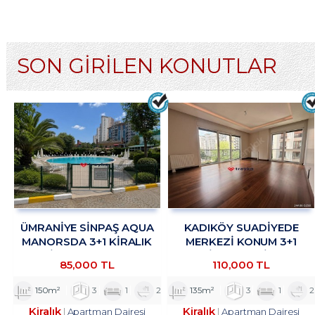
SON GİRİLEN KONUTLAR
ÜMRANİYE SİNPAŞ AQUA
KADIKÖY SUADİYEDE
MANORSDA 3+1 KİRALIK
MERKEZİ KONUM 3+1
DAİRE TROYKADAN
KİRALIK DAİRE
85,000 TL
110,000 TL
TROYKADAN
150m²
3
1
2
135m²
3
1
2
Kiralık
Kiralık
Apartman Dairesi
Apartman Dairesi