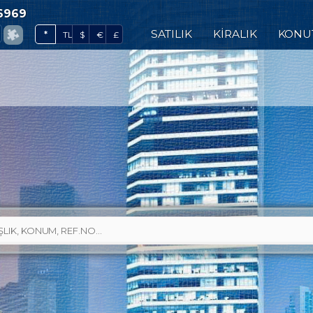
6969
0
SATILIK
KİRALIK
KONU
*
TL
$
€
£