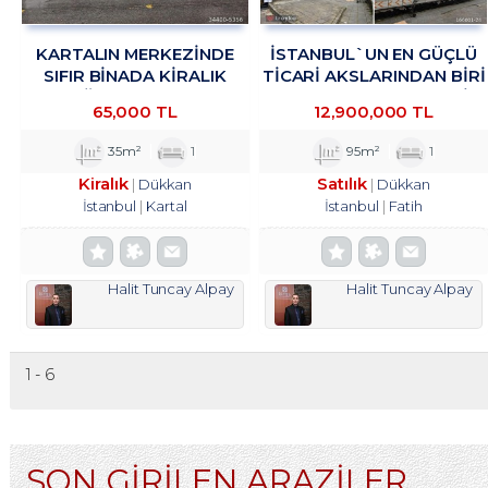
KARTALIN MERKEZİNDE
İSTANBUL`UN EN GÜÇLÜ
SIFIR BİNADA KİRALIK
TICARI AKSLARINDAN BIRI
MAĞAZA&DÜKKAN
OLAN VATAN CADDESI
65,000 TL
12,900,000 TL
TROYKADAN.
ÜZERINDE, HISTORIA AVM
KARŞISINDA
35m²
1
95m²
1
Kiralık
Satılık
Dükkan
Dükkan
İstanbul
Kartal
İstanbul
Fatih
Halit Tuncay Alpay
Halit Tuncay Alpay
1 - 6
SON GİRİLEN ARAZİLER