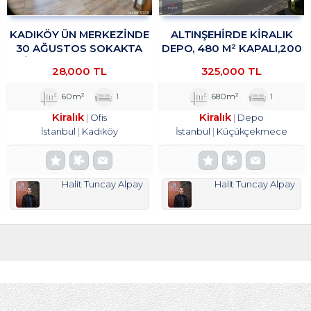
KADIKÖY ÜN MERKEZİNDE
ALTINŞEHIRDE KIRALIK
30 AĞUSTOS SOKAKTA
DEPO, 480 M² KAPALI,200
OFİS&BÜRO KULLANIMINA
M² TROYKADAN
28,000 TL
325,000 TL
UYGUN 1+1 KİRALIK
TROYKADAN
60m²
1
680m²
1
Kiralık
Kiralık
Ofis
Depo
İstanbul
Kadıköy
İstanbul
Küçükçekmece
Halit Tuncay Alpay
Halit Tuncay Alpay