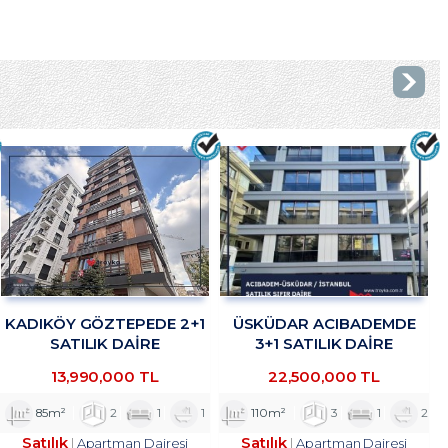
KADIKÖY GÖZTEPEDE 2+1
ÜSKÜDAR ACIBADEMDE
SATILIK DAİRE
3+1 SATILIK DAİRE
TROYKADAN
TROYKADAN
13,990,000 TL
22,500,000 TL
85m²
2
1
1
110m²
3
1
2
Satılık
Satılık
Apartman Dairesi
Apartman Dairesi