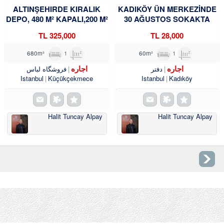
ALTINŞEHIRDE KIRALIK
KADIKÖY ÜN MERKEZİNDE
DEPO, 480 M² KAPALI,200 M²
30 AĞUSTOS SOKAKTA
TROYKADAN
OFİS&BÜRO KULLANIMINA
325,000 TL
28,000 TL
UYGUN 1+1 KİRALIK
TROYKADAN
1
680m²
1
60m²
اجاره
اجاره
دفتر
فروشگاه لباس
Istanbul
Küçükçekmece
Istanbul
Kadıköy
Halit Tuncay Alpay
Halit Tuncay Alpay