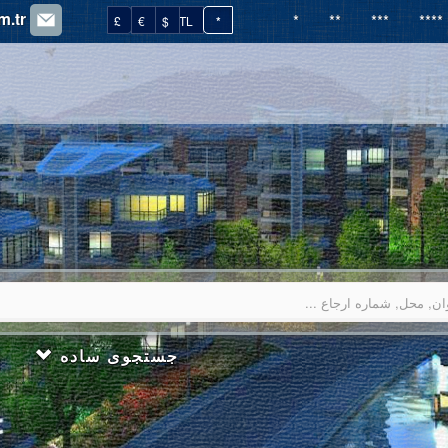
m.tr
*
**
***
****
£
€
$
TL
*
جستجوی ساده