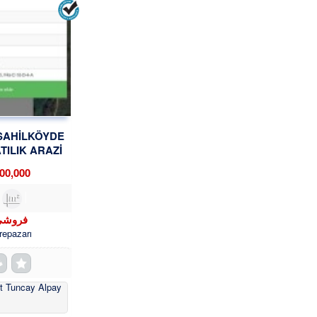
 SAHİLKÖYDE
ATILIK ARAZİ
KADAN
0,000 TL
7,873m²
فروشی
repazarı
it Tuncay Alpay