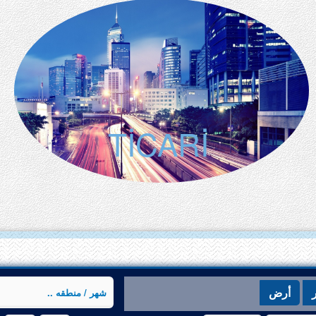
TİCARİ
أرض