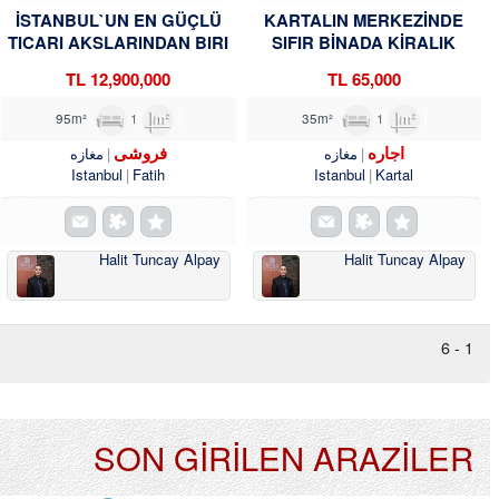
İSTANBUL`UN EN GÜÇLÜ
KARTALIN MERKEZİNDE
TICARI AKSLARINDAN BIRI
SIFIR BİNADA KİRALIK
OLAN VATAN CADDESI
MAĞAZA&DÜKKAN
12,900,000 TL
65,000 TL
ÜZERINDE, HISTORIA AVM
TROYKADAN.
KARŞISINDA
1
95m²
1
35m²
اجاره
فروشی
مغازه
مغازه
Istanbul
Fatih
Istanbul
Kartal
Halit Tuncay Alpay
Halit Tuncay Alpay
1 - 6
SON GİRİLEN ARAZİLER