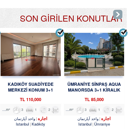
SON GİRİLEN KONUTLAR
KADIKÖY SUADİYEDE
ÜMRANİYE SİNPAŞ AQUA
MERKEZİ KONUM 3+1
MANORSDA 3+1 KİRALIK
KİRALIK DAİRE TROYKADAN
DAİRE TROYKADAN
110,000 TL
85,000 TL
3
1
2
135m²
3
1
2
150m²
اجاره
اجاره
واحد آپارتمان
واحد آپارتمان
Istanbul
Kadıköy
Istanbul
Ümraniye