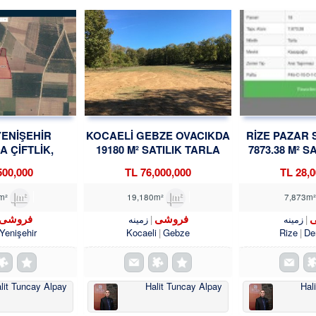
ENİŞEHİR
KOCAELİ GEBZE OVACIKDA
RİZE PAZAR
 ÇİFTLİK,
19180 M² SATILIK TARLA
7873.38 M² S
A, ÜRETİM
TROYKADAN
TROY
00,000 TL
76,000,000 TL
28,00
GUN 12433 M2
SA TROYKADAN
12,433m²
19,180m²
فروشی
فروشی
زمینه
زمینه
Yenişehir
Kocaeli
Gebze
Rize
De
lit Tuncay Alpay
Halit Tuncay Alpay
Hal