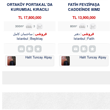
ORTAKÖY PORTAKAL`DA
FATİH FEVZİPAŞA
KURUMSAL KIRACILI
CADDEİNDE 80M2
KOMPLE BINADA 4/1 HISSE
YATIRIMLIK OFİS
17,800,000 TL
13,900,000 TL
TROYKADAN
TROYKADAN
3
300m²
1
80m²
فروشی
فروشی
دفتر
ساختمان کامل
Istanbul
Beşiktaş
Istanbul
Fatih
Halit Tuncay Alpay
Halit Tuncay Alpay