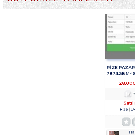
RİZE PAZA
7873.38 M² 
TROY
28,00
7
Satıl
Rize
D
Hal