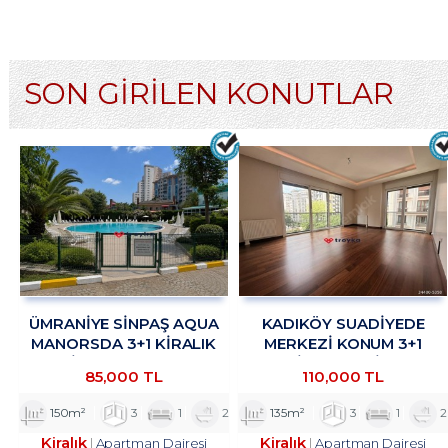
SON GİRİLEN KONUTLAR
ÜMRANİYE SİNPAŞ AQUA
KADIKÖY SUADİYEDE
MANORSDA 3+1 KİRALIK
MERKEZİ KONUM 3+1
DAİRE TROYKADAN
KİRALIK DAİRE
85,000 TL
110,000 TL
TROYKADAN
150m²
3
1
2
135m²
3
1
2
Kiralık
Kiralık
Apartman Dairesi
Apartman Dairesi