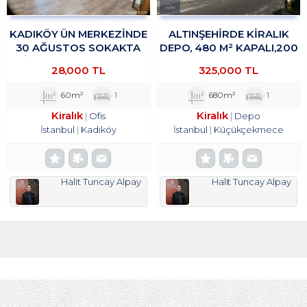
KADIKÖY ÜN MERKEZİNDE
ALTINŞEHIRDE KIRALIK
30 AĞUSTOS SOKAKTA
DEPO, 480 M² KAPALI,200
OFİS&BÜRO KULLANIMINA
M² TROYKADAN
28,000 TL
325,000 TL
UYGUN 1+1 KİRALIK
TROYKADAN
60m²
1
680m²
1
Kiralık
Kiralık
Ofis
Depo
İstanbul
Kadıköy
İstanbul
Küçükçekmece
Halit Tuncay Alpay
Halit Tuncay Alpay