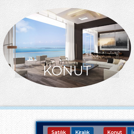
KONUT
Satılık
Kiralık
Konut
İ