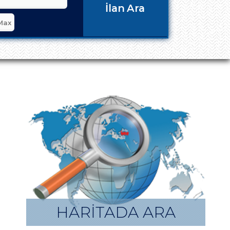
İlan Ara
HARİTADA ARA