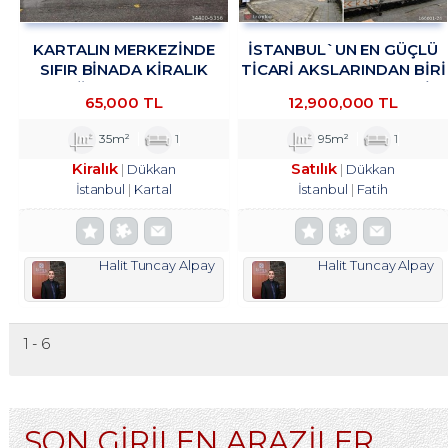
KARTALIN MERKEZİNDE
İSTANBUL`UN EN GÜÇLÜ
SIFIR BİNADA KİRALIK
TICARI AKSLARINDAN BIRI
MAĞAZA&DÜKKAN
OLAN VATAN CADDESI
65,000 TL
12,900,000 TL
TROYKADAN.
ÜZERINDE, HISTORIA AVM
KARŞISINDA
35m²
1
95m²
1
Kiralık
Satılık
Dükkan
Dükkan
İstanbul
Kartal
İstanbul
Fatih
Halit Tuncay Alpay
Halit Tuncay Alpay
1 - 6
SON GİRİLEN ARAZİLER