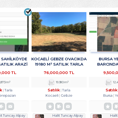
R SAHİLKÖYDE
KOCAELİ GEBZE OVACIKDA
BURSA YE
SATILIK ARAZİ
19180 M² SATILIK TARLA
BARCINDA 
KADAN
TROYKADAN
DEPOLAMA
0,000 TL
76,000,000 TL
9,500,
TESİSİNE UYG
SATILIK ARS
,873m²
19,180m²
12,
ık
Satılık
Satılık
Tarla
Tarla
erepazarı
Kocaeli
Gebze
Bursa
Y
it Tuncay Alpay
Halit Tuncay Alpay
Hali