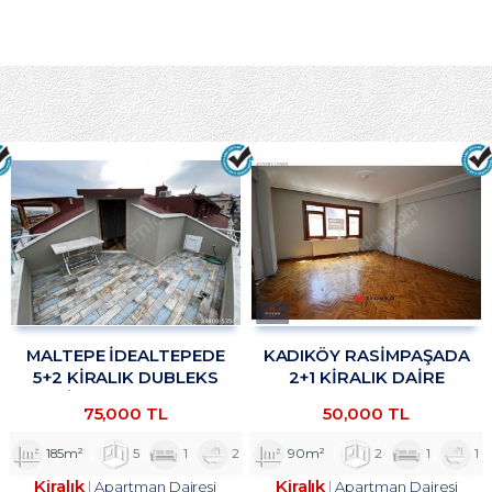
MALTEPE İDEALTEPEDE
KADIKÖY RASİMPAŞADA
5+2 KİRALIK DUBLEKS
2+1 KİRALIK DAİRE
DAİRE TROYKADAN
TROYKADAN
75,000 TL
50,000 TL
185m²
5
1
2
90m²
2
1
1
Kiralık
Kiralık
Apartman Dairesi
Apartman Dairesi