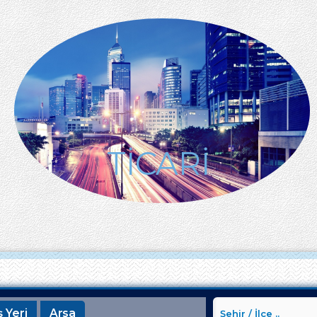
TİCARİ
ş Yeri
Arsa