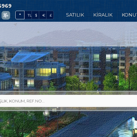
6969
0
SATILIK
KİRALIK
KONU
*
TL
$
€
£