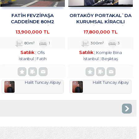
FATİH FEVZİPAŞA
ORTAKÖY PORTAKAL`DA
CADDEİNDE 80M2
KURUMSAL KIRACILI
YATIRIMLIK OFİS
KOMPLE BINADA 4/1 HISSE
13,900,000 TL
17,800,000 TL
TROYKADAN
TROYKADAN
80m²
1
300m²
3
Satılık
Satılık
Ofis
Komple Bina
İstanbul
Fatih
İstanbul
Beşiktaş
Halit Tuncay Alpay
Halit Tuncay Alpay