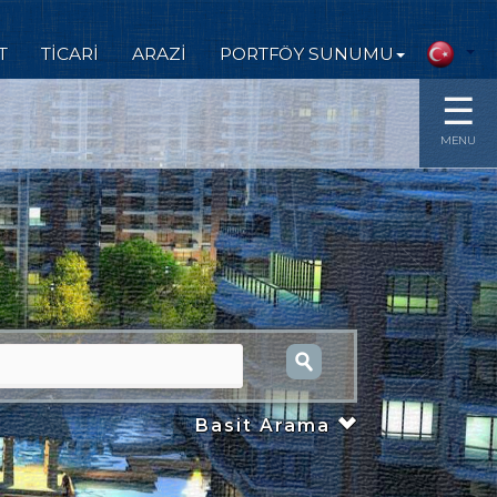
T
TİCARİ
ARAZİ
PORTFÖY SUNUMU
☰
MENU
Basit Arama