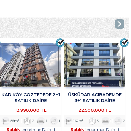
KADIKÖY GÖZTEPEDE 2+1
ÜSKÜDAR ACIBADEMDE
SATILIK DAİRE
3+1 SATILIK DAİRE
TROYKADAN
TROYKADAN
13,990,000 TL
22,500,000 TL
85m²
2
1
1
110m²
3
1
2
Satılık
Satılık
Apartman Dairesi
Apartman Dairesi