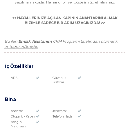
yapılmamaktadır. Herhangi bir yer gösterim ücreti alınmaz.
<< HAYALLERİNİZE AÇILAN KAPININ ANAHTARINI ALMAK
BİZİMLE SADECE BİR ADIM UZAĞINIZDA! >>
Bu ilan
Emlak Asistanım
CRM Programı tarafından otomatik
entegre edilmiştir.
İç Özellikler
ADSL
Güvenlik
Sistemi
Bina
Asansör
Jeneratör
Otopark - Kapalı
Telefon Hattı
Yangın
Merdiveni