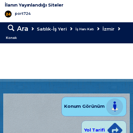
İlanın Yayınlandığı Siteler
port724
Ara
Satılık-İş Yeri
İzmir
İş Hanı Katı
Konak
Konum Görünüm
Yol Tarifi