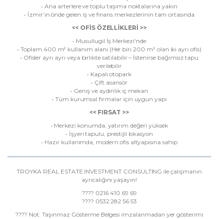
• Ana arterlere ve toplu taşıma noktalarına yakın
• İzmir’in önde gelen iş ve finans merkezlerinin tam ortasında
<< OFİS ÖZELLİKLERİ >>
• Musullugil İş Merkezi'nde
• Toplam 400 m² kullanım alanı (Her biri 200 m² olan iki ayrı ofis)
• Ofisler ayrı ayrı veya birlikte satılabilir – İstenirse bağımsız tapu
verilebilir
• Kapalı otopark
• Çift asansör
• Geniş ve aydınlık iç mekan
• Tüm kurumsal firmalar için uygun yapı
<< FIRSAT >>
• Merkezi konumda, yatırım değeri yüksek
• İşyeri tapulu, prestijli lokasyon
• Hazır kullanımda, modern ofis altyapısına sahip
TROYKA REAL ESTATE INVESTMENT CONSULTING ile çalışmanın
ayrıcalığını yaşayın!
???? 0216 410 69 69
???? 0532 282 56 53
???? Not: Taşınmaz Gösterme Belgesi imzalanmadan yer gösterimi