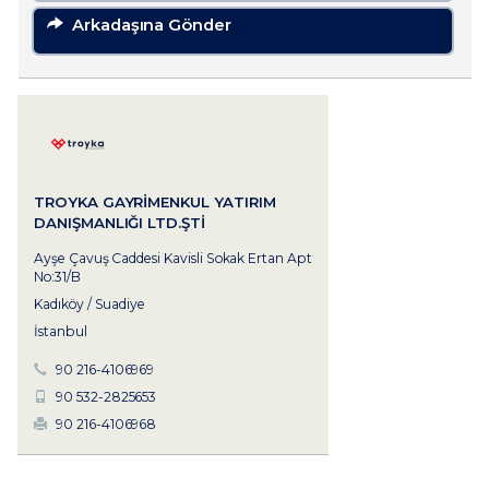
Arkadaşına Gönder
TROYKA GAYRIMENKUL YATIRIM
DANIŞMANLIĞI LTD.ŞTI
Ayşe Çavuş Caddesi Kavisli Sokak Ertan Apt
No:31/B
Kadıköy / Suadiye
İstanbul
90 216-4106969
90 532-2825653
90 216-4106968