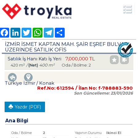
Facebook
LinkedIn
Twitter
WhatsApp
Telegram
Share
İZMİR İSMET KAPTAN MAH. ŞAİR EŞREF BULVARI
ÜZERİNDE SATILIK OFİS
7,000,000 TL
Satılık İş Hanı Katı İş Yeri
420 m²
/
(Net)
400 m²
Oda / Bölme: 2
Türkiye İzmir / Konak
Ref.No:
612594
/ İlan No:
f-788883-590
Son Güncelleme:
23/01/2026
Yazdır (PDF)
Ana Bilgi
Oda / Bölme
2
Yapının Durumu
Ikinci El