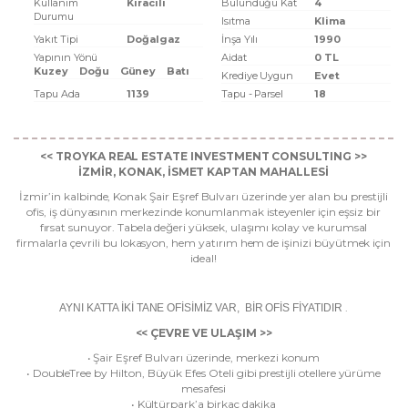
Kullanım
Kiracılı
Bulunduğu Kat
4
Durumu
Isıtma
Klima
Yakıt Tipi
Doğalgaz
İnşa Yılı
1990
Yapının Yönü
Aidat
0 TL
Kuzey
Doğu
Güney
Batı
Krediye Uygun
Evet
Tapu Ada
1139
Tapu - Parsel
18
<< TROYKA REAL ESTATE INVESTMENT CONSULTING >>
İZMİR, KONAK, İSMET KAPTAN MAHALLESİ
İzmir’in kalbinde, Konak Şair Eşref Bulvarı üzerinde yer alan bu prestijli
ofis, iş dünyasının merkezinde konumlanmak isteyenler için eşsiz bir
fırsat sunuyor. Tabela değeri yüksek, ulaşımı kolay ve kurumsal
firmalarla çevrili bu lokasyon, hem yatırım hem de işinizi büyütmek için
ideal!
.
AYNI KATTA İKİ TANE OFİSİMİZ VAR, BİR OFİS FİYATIDIR
<< ÇEVRE VE ULAŞIM >>
• Şair Eşref Bulvarı üzerinde, merkezi konum
• DoubleTree by Hilton, Büyük Efes Oteli gibi prestijli otellere yürüme
mesafesi
• Kültürpark’a birkaç dakika