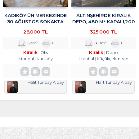
KADIKÖY ÜN MERKEZİNDE
ALTINŞEHIRDE KIRALIK
30 AĞUSTOS SOKAKTA
DEPO, 480 M² KAPALI,200
OFİS&BÜRO KULLANIMINA
M² TROYKADAN
28,000 TL
325,000 TL
UYGUN 1+1 KİRALIK
TROYKADAN
60m²
1
680m²
1
Kiralık
Kiralık
Ofis
Depo
İstanbul
Kadıköy
İstanbul
Küçükçekmece
Halit Tuncay Alpay
Halit Tuncay Alpay