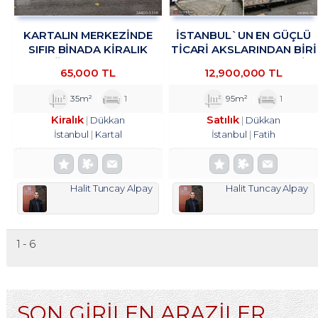
KARTALIN MERKEZİNDE
İSTANBUL`UN EN GÜÇLÜ
SIFIR BİNADA KİRALIK
TICARI AKSLARINDAN BIRI
MAĞAZA&DÜKKAN
OLAN VATAN CADDESI
65,000 TL
12,900,000 TL
TROYKADAN.
ÜZERINDE, HISTORIA AVM
KARŞISINDA
35m²
1
95m²
1
Kiralık
Satılık
Dükkan
Dükkan
İstanbul
Kartal
İstanbul
Fatih
Halit Tuncay Alpay
Halit Tuncay Alpay
1 - 6
SON GİRİLEN ARAZİLER