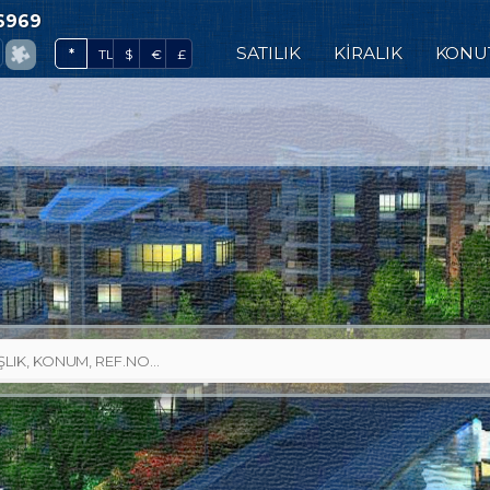
6969
0
SATILIK
KİRALIK
KONU
*
TL
$
€
£