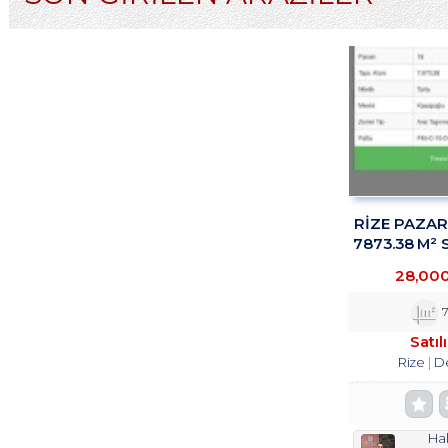
RİZE PAZA
7873.38 M² 
TROY
28,00
7
Satıl
Rize
D
Hal