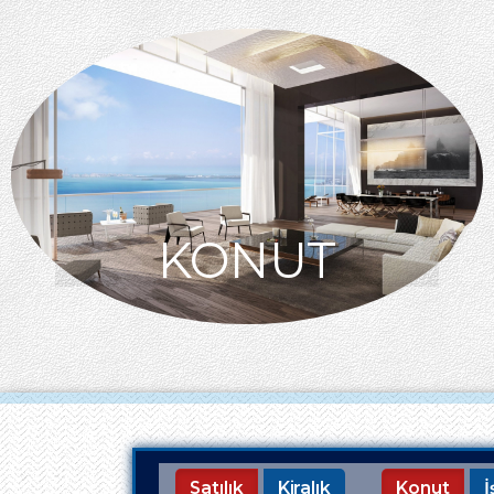
KONUT
Satılık
Kiralık
Konut
İ