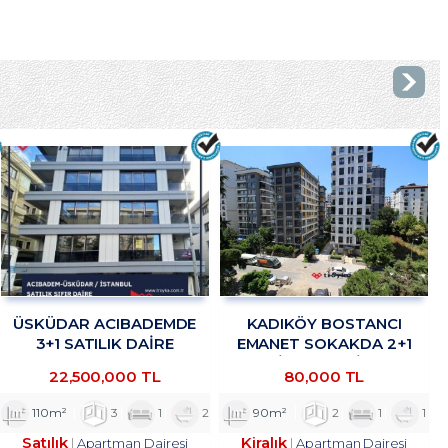
ÜSKÜDAR ACIBADEMDE
KADIKÖY BOSTANCI
3+1 SATILIK DAİRE
EMANET SOKAKDA 2+1
TROYKADAN
KİRALIK DAİRE
22,500,000 TL
80,000 TL
TROYKADAN
110m²
3
1
2
90m²
2
1
1
Satılık
Kiralık
Apartman Dairesi
Apartman Dairesi