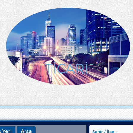
TİCARİ
ş Yeri
Arsa