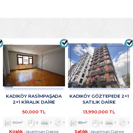
KADIKÖY RASİMPAŞADA
KADIKÖY GÖZTEPEDE 2+1
2+1 KİRALIK DAİRE
SATILIK DAİRE
TROYKADAN
TROYKADAN
50,000 TL
13,990,000 TL
90m²
2
1
1
85m²
2
1
1
Kiralık
Satılık
Apartman Dairesi
Apartman Dairesi