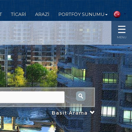
T
TİCARİ
ARAZİ
PORTFÖY SUNUMU
☰
MENU
Basit Arama