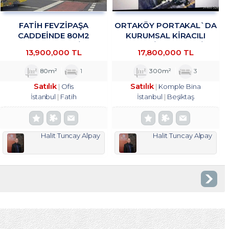
FATİH FEVZİPAŞA
ORTAKÖY PORTAKAL`DA
CADDEİNDE 80M2
KURUMSAL KIRACILI
YATIRIMLIK OFİS
KOMPLE BINADA 4/1 HISSE
13,900,000 TL
17,800,000 TL
TROYKADAN
TROYKADAN
80m²
1
300m²
3
Satılık
Satılık
Ofis
Komple Bina
İstanbul
Fatih
İstanbul
Beşiktaş
Halit Tuncay Alpay
Halit Tuncay Alpay