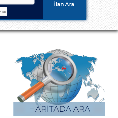
İlan Ara
HARİTADA ARA