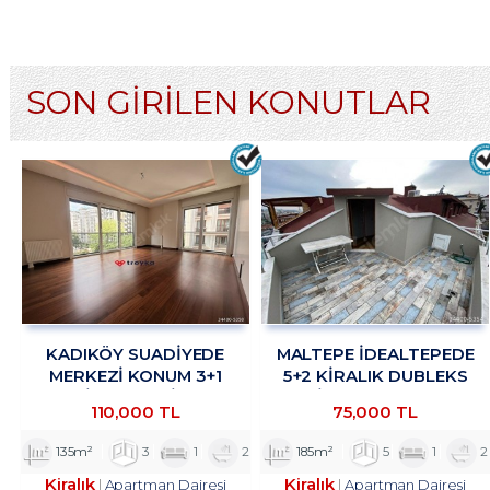
SON GİRİLEN KONUTLAR
KADIKÖY SUADİYEDE
MALTEPE İDEALTEPEDE
MERKEZİ KONUM 3+1
5+2 KİRALIK DUBLEKS
KİRALIK DAİRE
DAİRE TROYKADAN
110,000 TL
75,000 TL
TROYKADAN
135m²
3
1
2
185m²
5
1
2
Kiralık
Kiralık
Apartman Dairesi
Apartman Dairesi