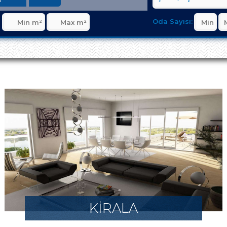
Oda Sayısı:
KİRALA