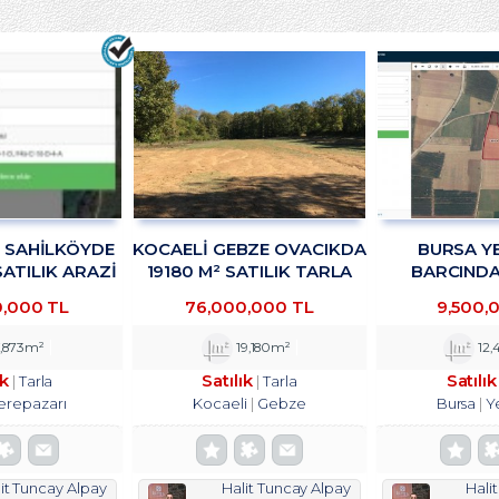
R SAHİLKÖYDE
KOCAELİ GEBZE OVACIKDA
BURSA YE
SATILIK ARAZİ
19180 M² SATILIK TARLA
BARCINDA 
KADAN
TROYKADAN
DEPOLAMA
0,000 TL
76,000,000 TL
9,500,
TESİSİNE UYG
SATILIK ARS
,873m²
19,180m²
12,
ık
Satılık
Satılık
Tarla
Tarla
erepazarı
Kocaeli
Gebze
Bursa
Y
it Tuncay Alpay
Halit Tuncay Alpay
Hali