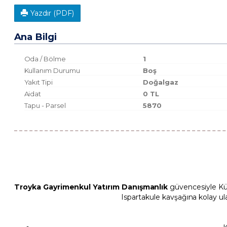
Yazdır (PDF)
Ana Bilgi
Oda / Bölme
1
Kullanım Durumu
Boş
Yakıt Tipi
Doğalgaz
Aidat
0 TL
Tapu - Parsel
5870
Troyka Gayrimenkul Yatırım Danışmanlık
güvencesiyle Kü
Ispartakule kavşağına kolay u