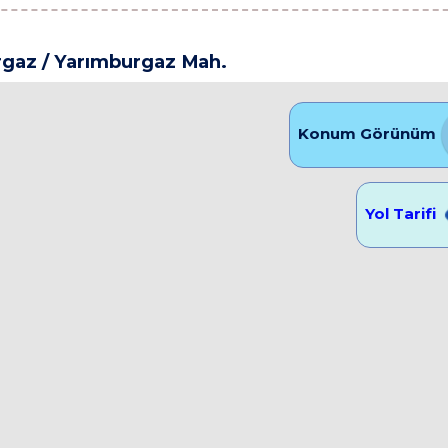
rgaz
/ Yarımburgaz Mah.
Konum Görünüm
Yol Tarifi