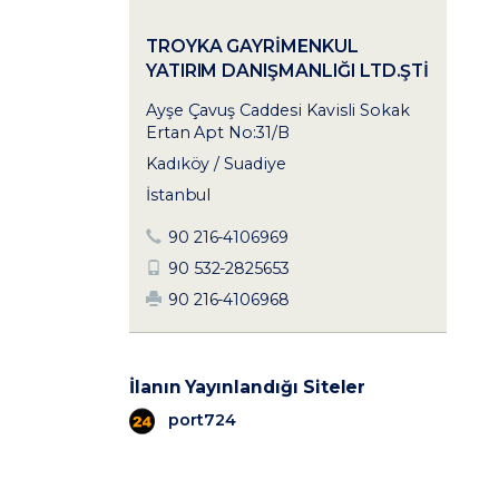
TROYKA GAYRIMENKUL
YATIRIM DANIŞMANLIĞI LTD.ŞTI
Ayşe Çavuş Caddesi Kavisli Sokak
Ertan Apt No:31/B
Kadıköy / Suadiye
İstanbul
90 216-4106969
90 532-2825653
90 216-4106968
İlanın Yayınlandığı Siteler
port724