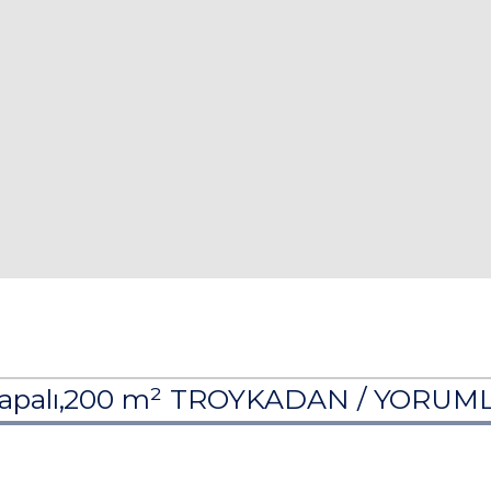
² Kapalı,200 m² TROYKADAN /
YORUM