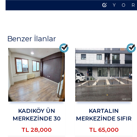
YO
Benzer İlanlar
KADIKÖY ÜN
KARTALIN
MERKEZİNDE 30
MERKEZİNDE SIFIR
AĞUSTOS
BİNADA KİRALIK
TL
28,000
TL
65,000
SOKAKTA
MAĞAZA&DÜKKAN