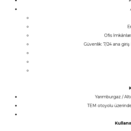
K
E
Ofis İmkânları
Güvenlik: 7/24 ana giriş 
Yarımburgaz / Altı
TEM otoyolu üzerinden
Kullanı