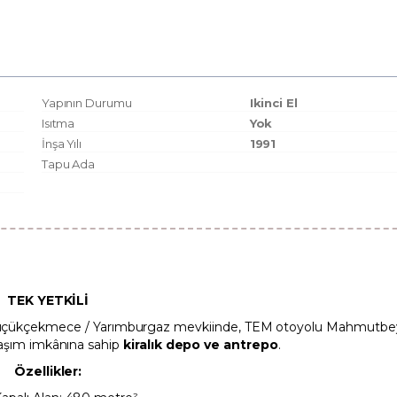
Yapının Durumu
Ikinci El
Isıtma
Yok
İnşa Yılı
1991
Tapu Ada
TEK YETKİLİ
çükçekmece / Yarımburgaz mevkiinde, TEM otoyolu Mahmutbey 
laşım imkânına sahip
kiralık depo ve antrepo
.
Özellikler: