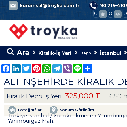
evinialsatkirala.com
kurumsal@troyka.com.tr
90 216-410
0
0
Ara
Kiralık-İş Yeri
İstanbul
Depo
Facebook
LinkedIn
Twitter
Pinterest
WhatsApp
Telegram
Viber
Line
Share
ALTINŞEHIRDE KIRALIK D
325,000 TL
680 
Kiralık Depo İş Yeri
Fotoğraflar
Konum Görünüm
Türkiye İstanbul / Küçükçekmece
/ Yarımburg
Yarımburgaz Mah.