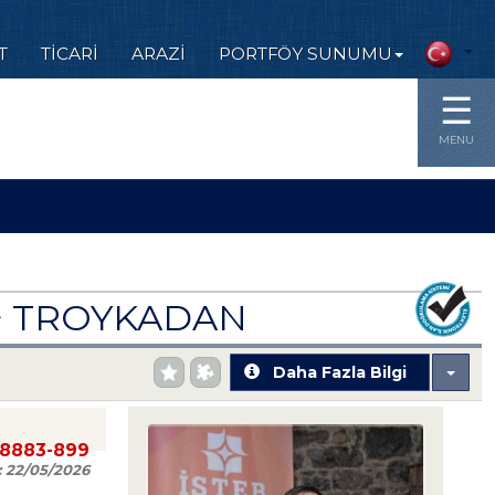
T
TİCARİ
ARAZİ
PORTFÖY SUNUMU
☰
MENU
M² TROYKADAN
Daha Fazla Bilgi
88883-899
:
22/05/2026