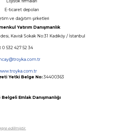
Lojistik firmaları
E-ticaret depoları
etim ve dağıtım şirketleri
menkul Yatırım Danışmanlık
esi, Kavisli Sokak No:31 Kadıköy / İstanbul
 0 532 427 52 34
ncay@troyka.com.tr
www.troyka.com.tr
eti Yetki Belge No:
34400363
 Belgeli Emlak Danışmanlığı
re edilmiştir.