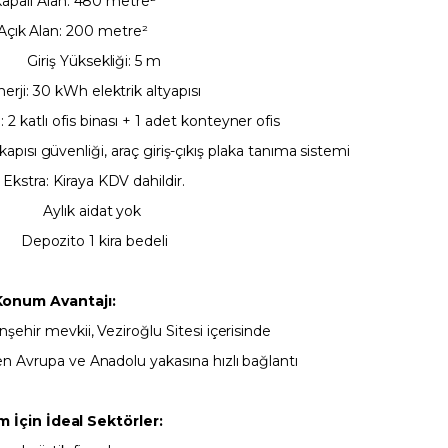
apalı Alan: 480 metre²
Açık Alan: 200 metre²
Giriş Yüksekliği: 5 m
nerji: 30 kWh elektrik altyapısı
: 2 katlı ofis binası + 1 adet konteyner ofis
kapısı güvenliği, araç giriş-çıkış plaka tanıma sistemi
Ekstra: Kiraya KDV dahildir.
Aylık aidat yok
Depozito 1 kira bedeli
Konum Avantajı:
nşehir mevkii, Veziroğlu Sitesi içerisinde
 Avrupa ve Anadolu yakasına hızlı bağlantı
m İçin İdeal Sektörler: