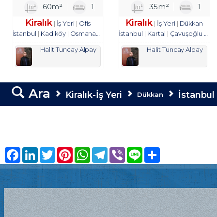
OFİS&BÜRO
TROYKADAN.
60m²
1
35m²
1
KULLANIMINA
Kiralık
Kiralık
İş Yeri
Ofis
İş Yeri
Dükkan
UYGUN 1+1 KİRALIK
İstanbul
Kadıköy
Osmanağa Mah.
İstanbul
Kartal
Çavuşoğlu Mah.
TROYKADAN
Halit Tuncay Alpay
Halit Tuncay Alpay
Ara
Kiralık-İş Yeri
İstanbul
Dükkan
Facebook
LinkedIn
Twitter
Pinterest
WhatsApp
Telegram
Viber
Line
Share