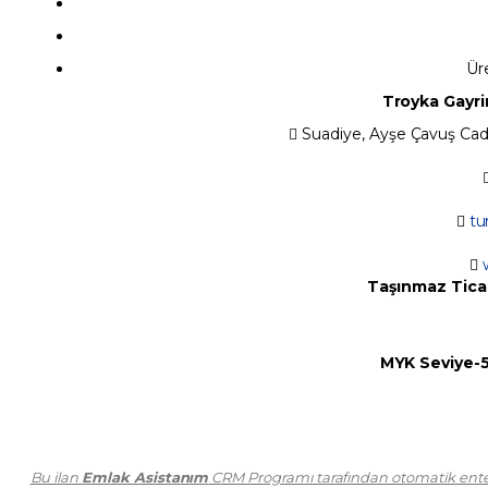
Ür
Troyka Gayri
 Suadiye, Ayşe Çavuş Cadd

tu

Taşınmaz Ticar
MYK Seviye-5
Bu ilan
Emlak Asistanım
CRM Programı tarafından otomatik enteg