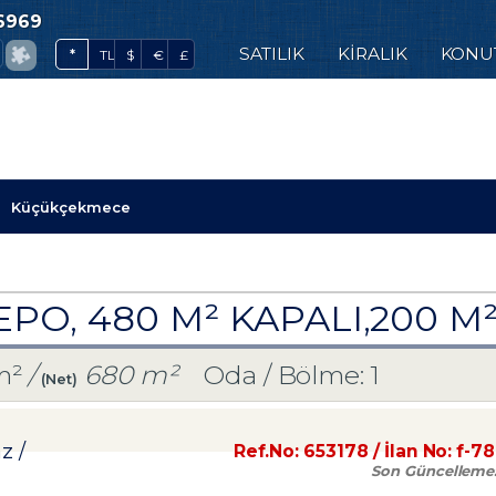
6969
0
SATILIK
KİRALIK
KONU
*
TL
$
€
£
Küçükçekmece
EPO, 480 M² KAPALI,200 
m²
/
680 m²
Oda / Bölme: 1
(Net)
az
/
Ref.No:
653178
/ İlan No:
f-7
Son Güncelleme