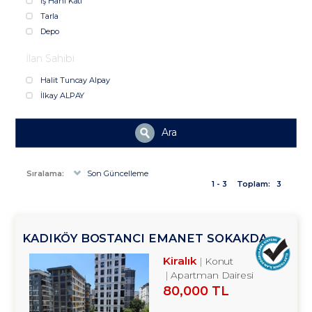
İş Hanı Katı
Tarla
Depo
İlan Sahibi
Halit Tuncay Alpay
İlkay ALPAY
Ara
Sıralama:
Son Güncelleme
1 - 3
Toplam:
3
KADIKÖY BOSTANCI EMANET SOKAKDA
2+1 KİRALIK DAİRE TROYKADAN
Kiralık
Konut
Apartman Dairesi
80,000 TL