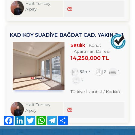
Halit Tuncay
Alpay
KADIKÖY SUADİYE BAĞDAT CAD. YAKIN 2+1
SATILIK DAİRE TROYKADAN
Satılık
Konut
Apartman Dairesi
14,250,000 TL
95m²
2
1
2
Türkiye İstanbul / Kadıköy
/ Bost
Halit Tuncay
Alpay
Facebook
LinkedIn
Twitter
WhatsApp
Telegram
Share