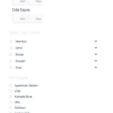
Oda Sayısı
Şehir / İlçe / Semt
İstanbul
İzmir
Bursa
Kocaeli
Rize
Alt Gruplar
Apartman Dairesi
Villa
Komple Bina
Ofis
Dükkan