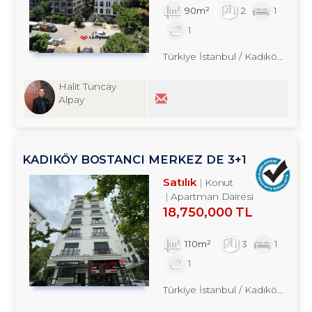
90m²
2
1
1
Türkiye İstanbul / Kadıköy
/ Bost
Halit Tuncay
Alpay
KADIKÖY BOSTANCI MERKEZ DE 3+1
SATILIK DAİRE TROYKADAN
Satılık
Konut
Apartman Dairesi
18,750,000 TL
110m²
3
1
1
Türkiye İstanbul / Kadıköy
/ Bost