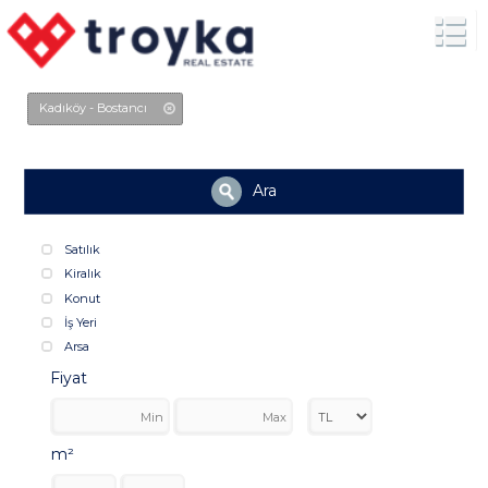
Kadıköy - Bostancı
Ara
Satılık
Kiralık
Konut
İş Yeri
Arsa
Fiyat
m²