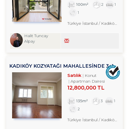
100m²
2
1
1
Türkiye İstanbul / Kadıköy
/ Kozy
Halit Tuncay
Alpay
KADIKÖY KOZYATAĞI MAHALLESİNDE 3+1
SATILIK DAİRE TROYKADAN
Satılık
Konut
Apartman Dairesi
12,800,000 TL
135m²
3
1
2
Türkiye İstanbul / Kadıköy
/ Kozy