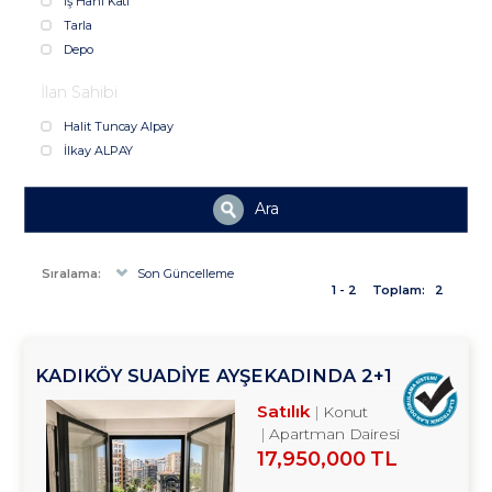
İş Hanı Katı
Tarla
Depo
İlan Sahibi
Halit Tuncay Alpay
İlkay ALPAY
Ara
Sıralama:
Son Güncelleme
1 - 2
Toplam:
2
KADIKÖY SUADİYE AYŞEKADINDA 2+1
SATILIK DAİRE TROYKADAN
Satılık
Konut
Apartman Dairesi
17,950,000 TL