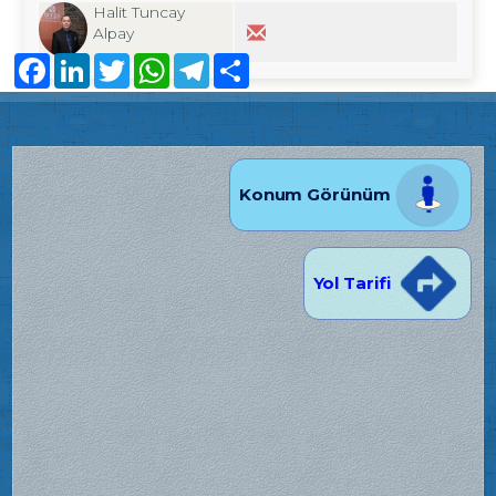
Halit Tuncay
Alpay
Facebook
LinkedIn
Twitter
WhatsApp
Telegram
Share
Konum Görünüm
Yol Tarifi