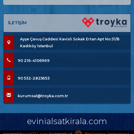
İLETİŞİM
Ayşe Çavuş Caddesi Kavisli Sokak Ertan Apt No:31/B
Kadıköy İstanbul
90 216-4106969
90 532-2825653
kurumsal@troyka.com.tr
evinialsatkirala.com
powered by
port724.com
, trademark of
BitsCosmos Technology
|