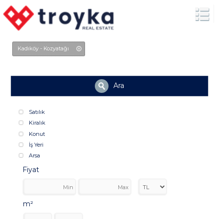
Kadıköy - Kozyatağı
Ara
Satılık
Kiralık
Konut
İş Yeri
Arsa
Fiyat
m²