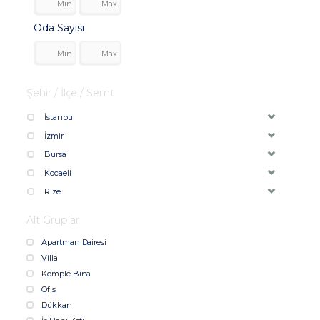
Oda Sayısı
Şehir / İlçe / Semt
İstanbul
İzmir
Bursa
Kocaeli
Rize
Alt Gruplar
Apartman Dairesi
Villa
Komple Bina
Ofis
Dükkan