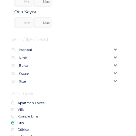
Oda Sayısı
Şehir / İlçe / Semt
İstanbul
İzmir
Bursa
Kocaeli
Rize
Alt Gruplar
Apartman Dairesi
Villa
Komple Bina
Ofis
Dükkan