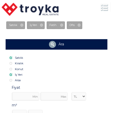
Satılık
İş Yeri
Fatih
Ofis
Ara
Satılık
Kiralık
Konut
İş Yeri
Arsa
Fiyat
m²