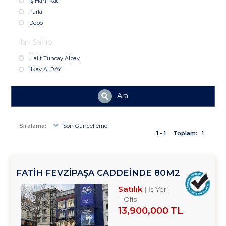
İş Hanı Katı
Tarla
Depo
İlan Sahibi
Halit Tuncay Alpay
İlkay ALPAY
Ara
Sıralama:
Son Güncelleme
1 - 1
Toplam:
1
FATİH FEVZİPAŞA CADDEİNDE 80M2
YATIRIMLIK OFİS TROYKADAN
Satılık
İş Yeri
Ofis
13,900,000 TL