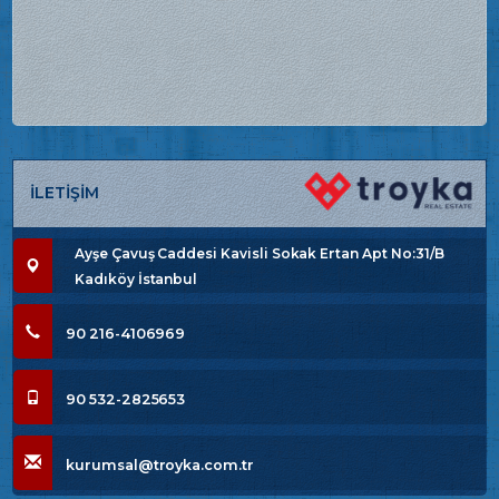
İLETİŞİM
Ayşe Çavuş Caddesi Kavisli Sokak Ertan Apt No:31/B
Kadıköy İstanbul
90 216-4106969
90 532-2825653
kurumsal@troyka.com.tr