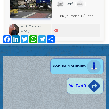
80m²
1
Türkiye İstanbul / Fatih
Halit Tuncay
Alpay
Facebook
LinkedIn
Twitter
WhatsApp
Telegram
Share
Konum Görünüm
Yol Tarifi