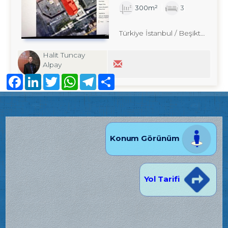
300m²
3
Türkiye İstanbul / Beşiktaş
/ Ort
Halit Tuncay
Alpay
Facebook
LinkedIn
Twitter
WhatsApp
Telegram
Share
Konum Görünüm
Yol Tarifi