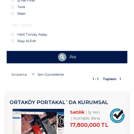
İş Hanı Katı
Tarla
Depo
İlan Sahibi
Halit Tuncay Alpay
İlkay ALPAY
Ara
Sıralama:
Son Güncelleme
1 - 1
Toplam:
1
ORTAKÖY PORTAKAL`DA KURUMSAL
KIRACILI KOMPLE BINADA 4/1 HISSE
Satılık
İş Yeri
TROYKADAN
Komple Bina
17,800,000 TL