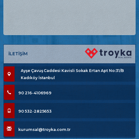
İLETİŞİM
Ayşe Çavuş Caddesi Kavisli Sokak Ertan Apt No:31/B
Kadıköy İstanbul
90 216-4106969
90 532-2825653
kurumsal@troyka.com.tr