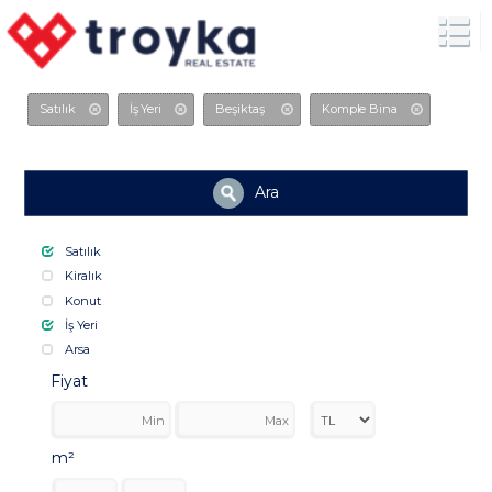
Satılık
İş Yeri
Beşiktaş
Komple Bina
Ara
Satılık
Kiralık
Konut
İş Yeri
Arsa
Fiyat
m²