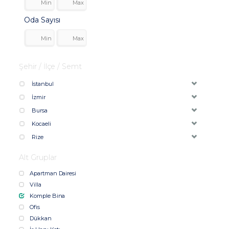
Oda Sayısı
Şehir / İlçe / Semt
İstanbul
İzmir
Bursa
Kocaeli
Rize
Alt Gruplar
Apartman Dairesi
Villa
Komple Bina
Ofis
Dükkan