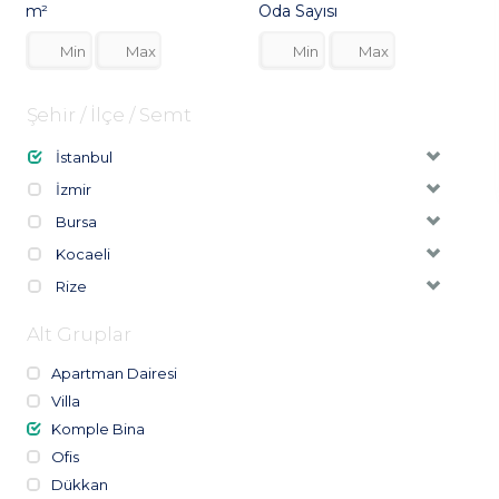
m²
Oda Sayısı
Şehir / İlçe / Semt
İstanbul
İzmir
Bursa
Kocaeli
Rize
Alt Gruplar
Apartman Dairesi
Villa
Komple Bina
Ofis
Dükkan