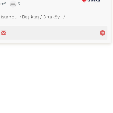
0m²
3
 İstanbul / Beşiktaş
/ Ortaköy
/ Mecidiye Mah.