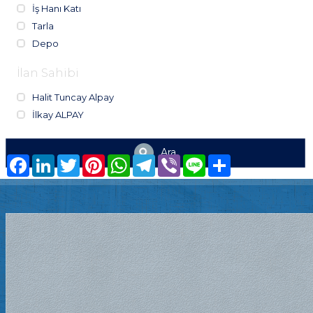
İş Hanı Katı
Tarla
Depo
İlan Sahibi
Halit Tuncay Alpay
İlkay ALPAY
Ara
Facebook
LinkedIn
Twitter
Pinterest
WhatsApp
Telegram
Viber
Line
Share