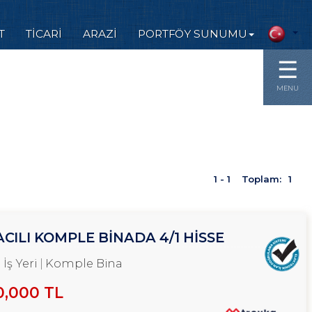
T
TİCARİ
ARAZİ
PORTFÖY SUNUMU
☰
MENU
1 - 1
Toplam:
1
ILI KOMPLE BINADA 4/1 HISSE
İş Yeri
Komple Bina
0,000 TL