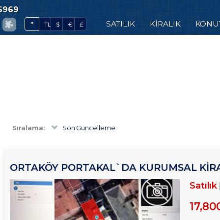
6969
0
SATILIK
KİRALIK
KONU
*
TL
$
€
£
Sıralama:
Son Güncelleme
ORTAKÖY PORTAKAL`DA KURUMSAL KIRAC
TROYKADAN
Satılık
17,80