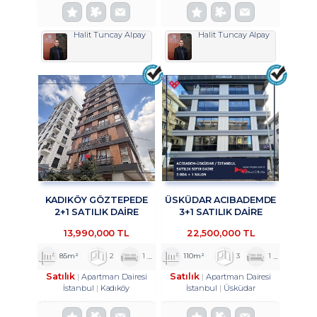
Halit Tuncay Alpay
Halit Tuncay Alpay
KADIKÖY GÖZTEPEDE
ÜSKÜDAR ACIBADEMDE
2+1 SATILIK DAİRE
3+1 SATILIK DAİRE
TROYKADAN
TROYKADAN
13,990,000 TL
22,500,000 TL
85m²
2
1
1
110m²
3
1
2
Satılık
Satılık
Apartman Dairesi
Apartman Dairesi
İstanbul
Kadıköy
İstanbul
Üsküdar