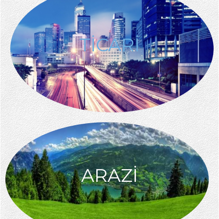
TİCARİ
ARAZİ