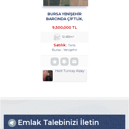
BURSA YENİŞEHİR
BARCINDA ÇİFTLİK,
DEPOLAMA, ÜRETİM
9,500,000 TL
TESİSİNE UYGUN 12433
M2 SATILIK ARSA
12,433m²
TROYKADAN
Satılık
Tarla
Bursa
Yenişehir
Halit Tuncay Alpay
Emlak Talebinizi İletin