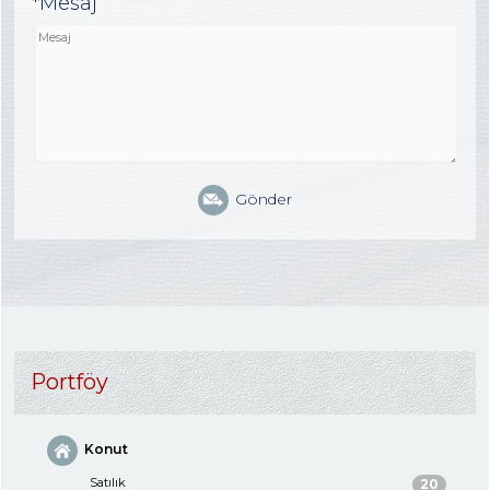
*Mesaj
Gönder
Portföy
Konut
Satılık
20