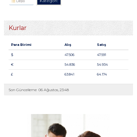
Kategori:
Depo
Kurlar
Para Birimi
Alış
Satış
$
47.506
47.591
€
54.836
54.934
£
63.841
64.174
Son Güncelleme
06 Ağustos, 23:48