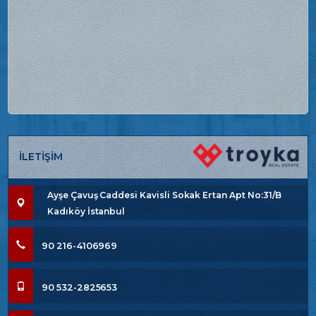
İLETİŞİM
Ayşe Çavuş Caddesi Kavisli Sokak Ertan Apt No:31/B
Kadıköy İstanbul
90 216-4106969
90 532-2825653