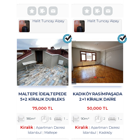
Halit Tuncay Alpay
Halit Tuncay Alpay
MALTEPE İDEALTEPEDE
KADIKÖY RASİMPAŞADA
5+2 KİRALIK DUBLEKS
2+1 KİRALIK DAİRE
DAİRE TROYKADAN
TROYKADAN
75,000 TL
50,000 TL
185m²
5
1
2
90m²
2
1
1
Kiralık
Kiralık
Apartman Dairesi
Apartman Dairesi
İstanbul
Maltepe
İstanbul
Kadıköy