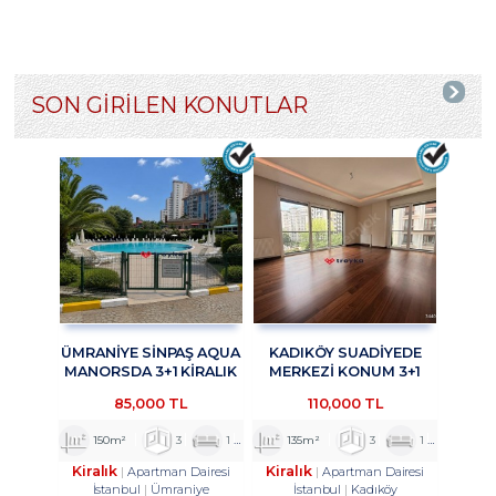
SON GİRİLEN KONUTLAR
ÜMRANİYE SİNPAŞ AQUA
KADIKÖY SUADİYEDE
MANORSDA 3+1 KİRALIK
MERKEZİ KONUM 3+1
DAİRE TROYKADAN
KİRALIK DAİRE
85,000 TL
110,000 TL
TROYKADAN
150m²
3
1
2
135m²
3
1
2
Kiralık
Kiralık
Apartman Dairesi
Apartman Dairesi
İstanbul
Ümraniye
İstanbul
Kadıköy