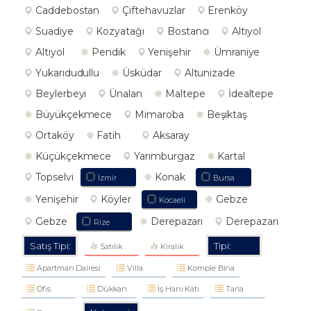
Caddebostan
Çiftehavuzlar
Erenköy
Suadiye
Kozyatağı
Bostancı
Altıyol
Altıyol
Pendik
Yenişehir
Ümraniye
Yukarıdudullu
Üsküdar
Altunizade
Beylerbeyi
Ünalan
Maltepe
İdealtepe
Büyükçekmece
Mimaroba
Beşiktaş
Ortaköy
Fatih
Aksaray
Küçükçekmece
Yarımburgaz
Kartal
Topselvi
Konak
İzmir
Bursa
Yenişehir
Köyler
Gebze
Kocaeli
Gebze
Derepazarı
Derepazarı
Rize
Satış Tipi:
Tipi:
Satılık
Kiralık
Apartman Dairesi
Villa
Komple Bina
Ofis
Dükkan
İş Hanı Katı
Tarla