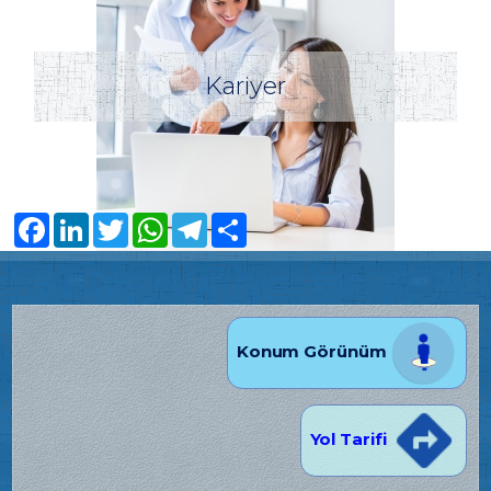
Kariyer
Facebook
LinkedIn
Twitter
WhatsApp
Telegram
Share
Konum Görünüm
Yol Tarifi