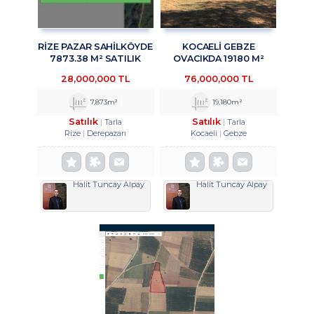
RİZE PAZAR SAHİLKÖYDE
KOCAELİ GEBZE
7873.38 M² SATILIK
OVACIKDA 19180 M²
ARAZİ TROYKADAN
SATILIK TARLA
28,000,000 TL
76,000,000 TL
TROYKADAN
7,873m²
19,180m²
Satılık
Satılık
Tarla
Tarla
Rize
Derepazarı
Kocaeli
Gebze
Halit Tuncay Alpay
Halit Tuncay Alpay