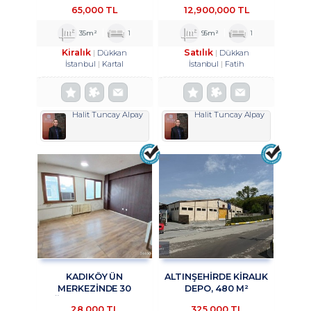
MAĞAZA&DÜKKAN
AKSLARINDAN BIRI OLAN
65,000 TL
12,900,000 TL
TROYKADAN.
VATAN CADDESI
ÜZERINDE, HISTORIA
35m²
1
95m²
1
AVM KARŞISINDA
Kiralık
Satılık
Dükkan
Dükkan
İstanbul
Kartal
İstanbul
Fatih
Halit Tuncay Alpay
Halit Tuncay Alpay
KADIKÖY ÜN
ALTINŞEHIRDE KIRALIK
MERKEZİNDE 30
DEPO, 480 M²
AĞUSTOS SOKAKTA
KAPALI,200 M²
28,000 TL
325,000 TL