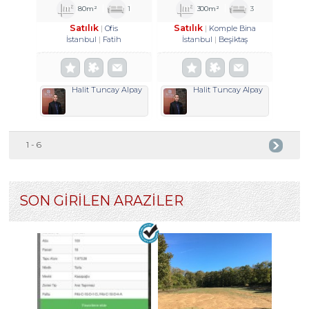
HISSE TROYKADAN
80m²
1
300m²
3
Satılık
Satılık
Ofis
Komple Bina
İstanbul
Fatih
İstanbul
Beşiktaş
Halit Tuncay Alpay
Halit Tuncay Alpay
1 - 6
SON GİRİLEN ARAZİLER