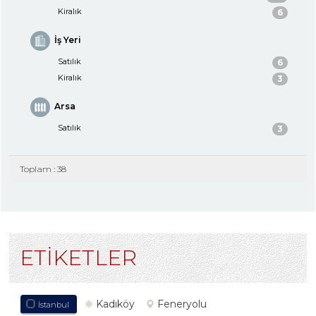
Kiralık
6
İş Yeri
Satılık
6
Kiralık
3
Arsa
Satılık
3
Toplam : 38
ETİKETLER
Kadıköy
Feneryolu
İstanbul