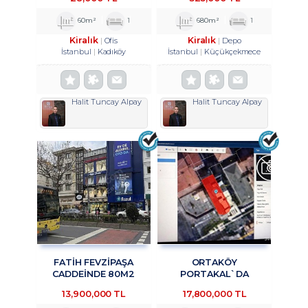
OFİS&BÜRO
TROYKADAN
KULLANIMINA UYGUN 1+1
60m²
1
680m²
1
KİRALIK TROYKADAN
Kiralık
Kiralık
Ofis
Depo
İstanbul
Kadıköy
İstanbul
Küçükçekmece
Halit Tuncay Alpay
Halit Tuncay Alpay
FATİH FEVZİPAŞA
ORTAKÖY
CADDEİNDE 80M2
PORTAKAL`DA
YATIRIMLIK OFİS
KURUMSAL KIRACILI
13,900,000 TL
17,800,000 TL
TROYKADAN
KOMPLE BINADA 4/1