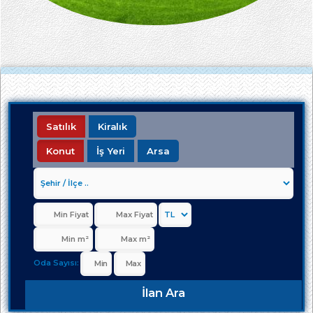
Satılık
Kiralık
Konut
İş Yeri
Arsa
Oda Sayısı:
İlan Ara