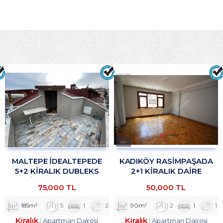
MALTEPE İDEALTEPEDE
KADIKÖY RASİMPAŞADA
5+2 KİRALIK DUBLEKS
2+1 KİRALIK DAİRE
DAİRE TROYKADAN
TROYKADAN
75,000 TL
50,000 TL
185m²
5
1
2
90m²
2
1
1
Kiralık
Kiralık
Apartman Dairesi
Apartman Dairesi