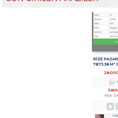
RİZE PAZA
7873.38 M² 
TROY
28,00
7
Satıl
Rize
D
Hal