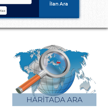
İlan Ara
HARİTADA ARA