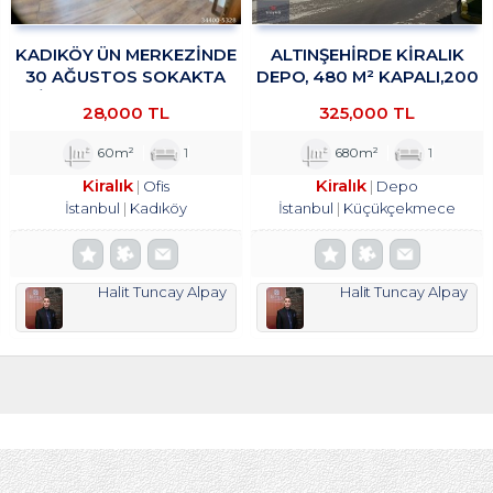
KADIKÖY ÜN MERKEZİNDE
ALTINŞEHIRDE KIRALIK
30 AĞUSTOS SOKAKTA
DEPO, 480 M² KAPALI,200
OFİS&BÜRO KULLANIMINA
M² TROYKADAN
28,000 TL
325,000 TL
UYGUN 1+1 KİRALIK
TROYKADAN
60m²
1
680m²
1
Kiralık
Kiralık
Ofis
Depo
İstanbul
Kadıköy
İstanbul
Küçükçekmece
Halit Tuncay Alpay
Halit Tuncay Alpay