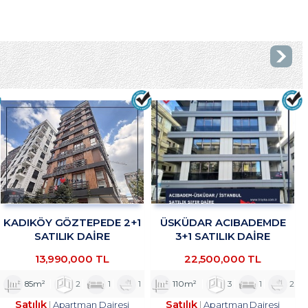
KADIKÖY GÖZTEPEDE 2+1
ÜSKÜDAR ACIBADEMDE
SATILIK DAİRE
3+1 SATILIK DAİRE
TROYKADAN
TROYKADAN
13,990,000 TL
22,500,000 TL
85m²
2
1
1
110m²
3
1
2
Satılık
Satılık
Apartman Dairesi
Apartman Dairesi