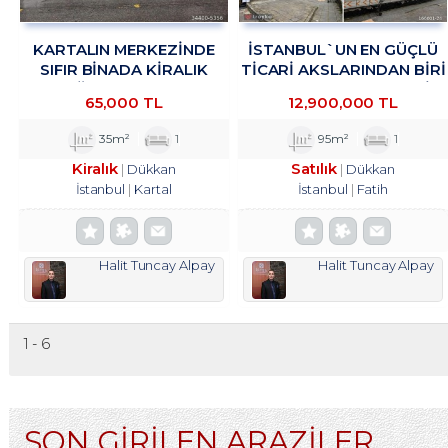
KARTALIN MERKEZİNDE
İSTANBUL`UN EN GÜÇLÜ
SIFIR BİNADA KİRALIK
TICARI AKSLARINDAN BIRI
MAĞAZA&DÜKKAN
OLAN VATAN CADDESI
65,000 TL
12,900,000 TL
TROYKADAN.
ÜZERINDE, HISTORIA AVM
KARŞISINDA
35m²
1
95m²
1
Kiralık
Satılık
Dükkan
Dükkan
İstanbul
Kartal
İstanbul
Fatih
Halit Tuncay Alpay
Halit Tuncay Alpay
1 - 6
SON GİRİLEN ARAZİLER