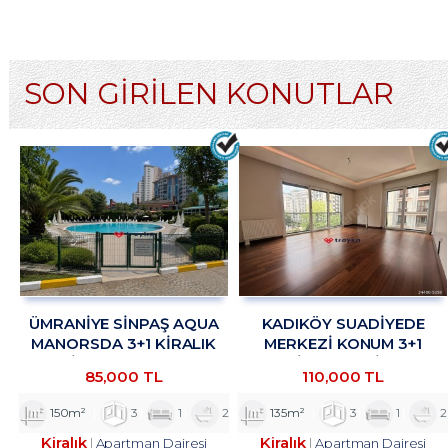
SON GİRİLEN KONUTLAR
ÜMRANİYE SİNPAŞ AQUA
KADIKÖY SUADİYEDE
MANORSDA 3+1 KİRALIK
MERKEZİ KONUM 3+1
DAİRE TROYKADAN
KİRALIK DAİRE
85,000 TL
110,000 TL
TROYKADAN
150m²
3
1
2
135m²
3
1
2
Kiralık
Kiralık
Apartman Dairesi
Apartman Dairesi