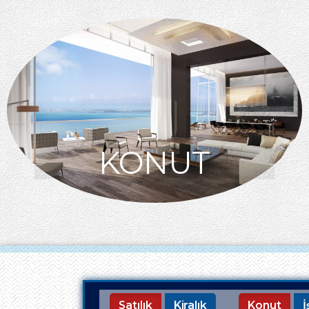
KONUT
Satılık
Kiralık
Konut
İ