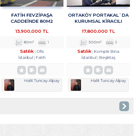
FATİH FEVZİPAŞA
ORTAKÖY PORTAKAL`DA
CADDEİNDE 80M2
KURUMSAL KIRACILI
YATIRIMLIK OFİS
KOMPLE BINADA 4/1 HISSE
13,900,000 TL
17,800,000 TL
TROYKADAN
TROYKADAN
80m²
1
300m²
3
Satılık
Satılık
Ofis
Komple Bina
İstanbul
Fatih
İstanbul
Beşiktaş
Halit Tuncay Alpay
Halit Tuncay Alpay