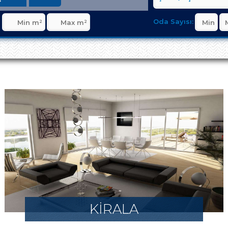
Oda Sayısı:
KİRALA