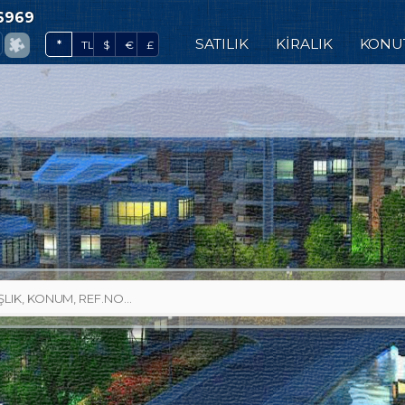
6969
0
SATILIK
KİRALIK
KONU
*
TL
$
€
£