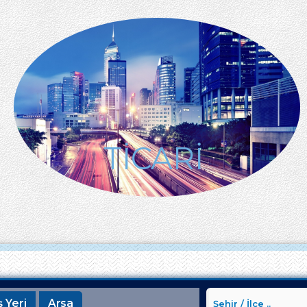
TİCARİ
ş Yeri
Arsa