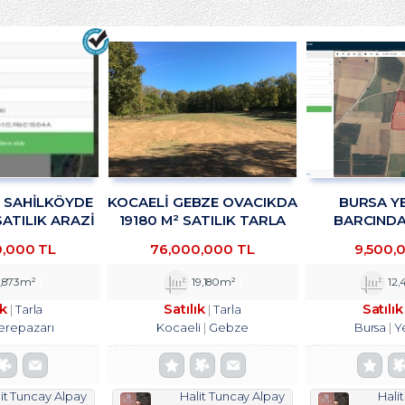
R SAHİLKÖYDE
KOCAELİ GEBZE OVACIKDA
BURSA YE
SATILIK ARAZİ
19180 M² SATILIK TARLA
BARCINDA 
KADAN
TROYKADAN
DEPOLAMA
0,000 TL
76,000,000 TL
9,500,
TESİSİNE UYG
SATILIK ARS
,873m²
19,180m²
12,
ık
Satılık
Satılık
Tarla
Tarla
erepazarı
Kocaeli
Gebze
Bursa
Y
it Tuncay Alpay
Halit Tuncay Alpay
Hali