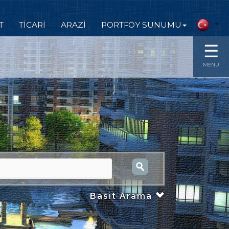
T
TİCARİ
ARAZİ
PORTFÖY SUNUMU
☰
MENU
Basit Arama