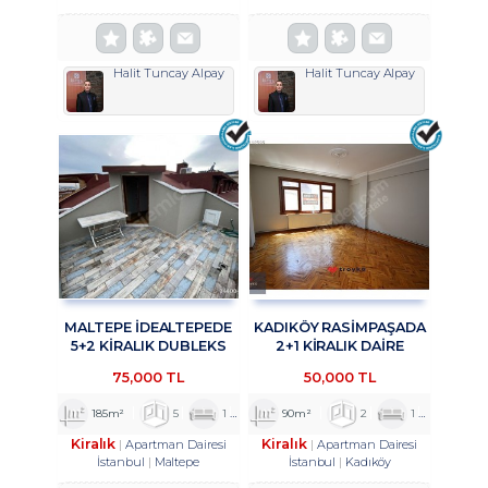
Halit Tuncay Alpay
Halit Tuncay Alpay
MALTEPE İDEALTEPEDE
KADIKÖY RASİMPAŞADA
5+2 KİRALIK DUBLEKS
2+1 KİRALIK DAİRE
DAİRE TROYKADAN
TROYKADAN
75,000 TL
50,000 TL
185m²
5
1
2
90m²
2
1
1
Kiralık
Kiralık
Apartman Dairesi
Apartman Dairesi
İstanbul
Maltepe
İstanbul
Kadıköy