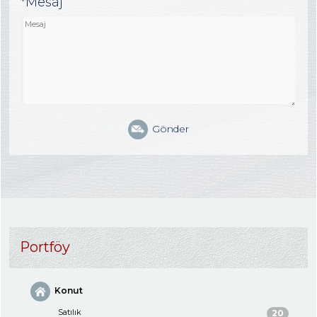
*Mesaj
Gönder
Portföy
Konut
Satılık
20