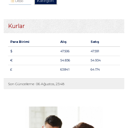
Kategori:
Depo
Kurlar
Para Birimi
Alış
Satış
$
47.506
47.591
€
54.836
54.934
£
63.841
64.174
Son Güncelleme
06 Ağustos, 23:48