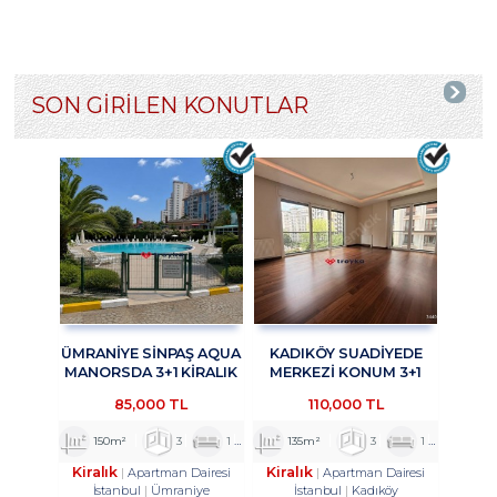
SON GİRİLEN KONUTLAR
ÜMRANİYE SİNPAŞ AQUA
KADIKÖY SUADİYEDE
MANORSDA 3+1 KİRALIK
MERKEZİ KONUM 3+1
DAİRE TROYKADAN
KİRALIK DAİRE
85,000 TL
110,000 TL
TROYKADAN
150m²
3
1
2
135m²
3
1
2
Kiralık
Kiralık
Apartman Dairesi
Apartman Dairesi
İstanbul
Ümraniye
İstanbul
Kadıköy