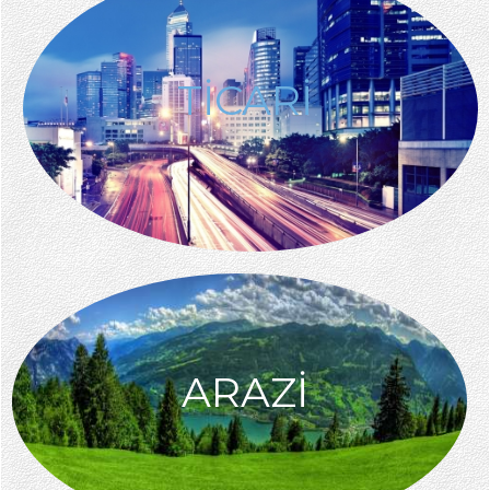
TİCARİ
ARAZİ