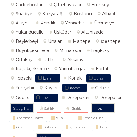
Caddebostan
Çiftehavuzlar
Erenköy
Suadiye
Kozyatağı
Bostancı
Altıyol
Altıyol
Pendik
Yenişehir
Ümraniye
Yukarıdudullu
Üsküdar
Altunizade
Beylerbeyi
Ünalan
Maltepe
İdealtepe
Büyükçekmece
Mimaroba
Beşiktaş
Ortaköy
Fatih
Aksaray
Küçükçekmece
Yarımburgaz
Kartal
Topselvi
Konak
İzmir
Bursa
Yenişehir
Köyler
Gebze
Kocaeli
Gebze
Derepazarı
Derepazarı
Rize
Satış Tipi:
Tipi:
Satılık
Kiralık
Apartman Dairesi
Villa
Komple Bina
Ofis
Dükkan
İş Hanı Katı
Tarla