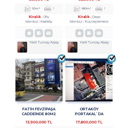
OFİS&BÜRO
TROYKADAN
KULLANIMINA UYGUN 1+1
60m²
1
680m²
1
KİRALIK TROYKADAN
Kiralık
Kiralık
Ofis
Depo
İstanbul
Kadıköy
İstanbul
Küçükçekmece
Halit Tuncay Alpay
Halit Tuncay Alpay
FATİH FEVZİPAŞA
ORTAKÖY
CADDEİNDE 80M2
PORTAKAL`DA
YATIRIMLIK OFİS
KURUMSAL KIRACILI
13,900,000 TL
17,800,000 TL
TROYKADAN
KOMPLE BINADA 4/1