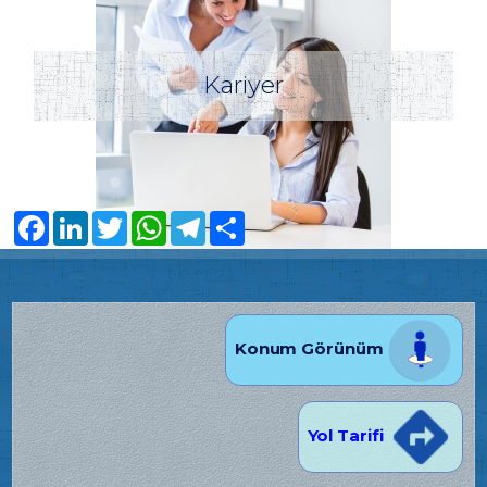
Kariyer
Facebook
LinkedIn
Twitter
WhatsApp
Telegram
Share
Konum Görünüm
Yol Tarifi