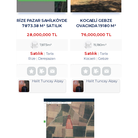
RİZE PAZAR SAHİLKÖYDE
KOCAELİ GEBZE
7873.38 M² SATILIK
OVACIKDA 19180 M²
ARAZİ TROYKADAN
SATILIK TARLA
28,000,000 TL
76,000,000 TL
TROYKADAN
7,873m²
19,180m²
Satılık
Satılık
Tarla
Tarla
Rize
Derepazarı
Kocaeli
Gebze
Halit Tuncay Alpay
Halit Tuncay Alpay