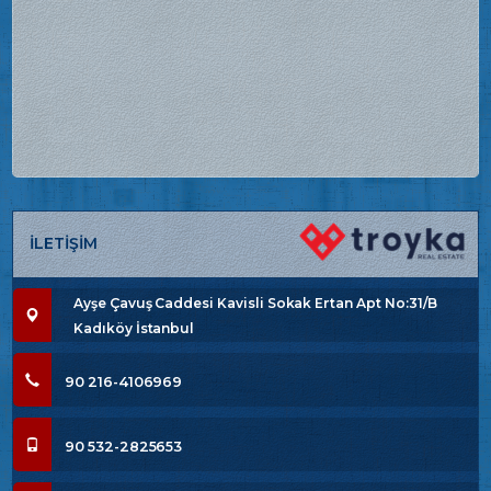
İLETİŞİM
Ayşe Çavuş Caddesi Kavisli Sokak Ertan Apt No:31/B
Kadıköy İstanbul
90 216-4106969
90 532-2825653