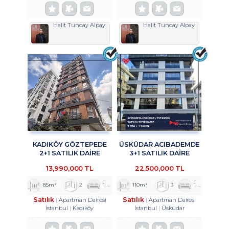
Halit Tuncay Alpay
Halit Tuncay Alpay
KADIKÖY GÖZTEPEDE
ÜSKÜDAR ACIBADEMDE
2+1 SATILIK DAİRE
3+1 SATILIK DAİRE
TROYKADAN
TROYKADAN
13,990,000 TL
22,500,000 TL
85m²
2
1
1
110m²
3
1
2
Satılık
Satılık
Apartman Dairesi
Apartman Dairesi
İstanbul
Kadıköy
İstanbul
Üsküdar