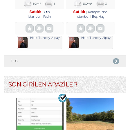
HISSE TROYKADAN
80m²
1
300m²
3
Satılık
Satılık
Ofis
Komple Bina
İstanbul
Fatih
İstanbul
Beşiktaş
Halit Tuncay Alpay
Halit Tuncay Alpay
1 - 6
SON GİRİLEN ARAZİLER