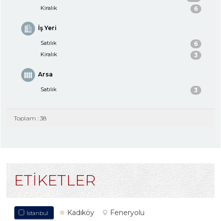
Kiralık
6
İş Yeri
Satılık
6
Kiralık
3
Arsa
Satılık
3
Toplam : 38
ETİKETLER
Kadıköy
Feneryolu
İstanbul