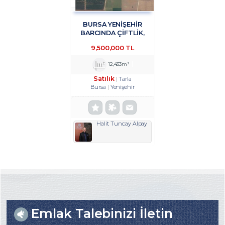
BURSA YENİŞEHİR
BARCINDA ÇİFTLİK,
DEPOLAMA, ÜRETİM
9,500,000 TL
TESİSİNE UYGUN 12433
M2 SATILIK ARSA
12,433m²
TROYKADAN
Satılık
Tarla
Bursa
Yenişehir
Halit Tuncay Alpay
Emlak Talebinizi İletin