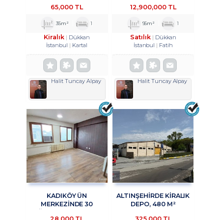
MAĞAZA&DÜKKAN
AKSLARINDAN BIRI OLAN
65,000 TL
12,900,000 TL
TROYKADAN.
VATAN CADDESI
ÜZERINDE, HISTORIA
35m²
1
95m²
1
AVM KARŞISINDA
Kiralık
Satılık
Dükkan
Dükkan
İstanbul
Kartal
İstanbul
Fatih
Halit Tuncay Alpay
Halit Tuncay Alpay
KADIKÖY ÜN
ALTINŞEHIRDE KIRALIK
MERKEZİNDE 30
DEPO, 480 M²
AĞUSTOS SOKAKTA
KAPALI,200 M²
28,000 TL
325,000 TL