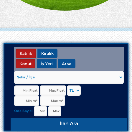
Satılık
Kiralık
Konut
İş Yeri
Arsa
Oda Sayısı:
İlan Ara