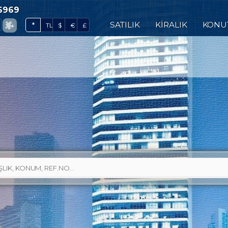
6969
0
SATILIK
KİRALIK
KONU
*
TL
$
€
£