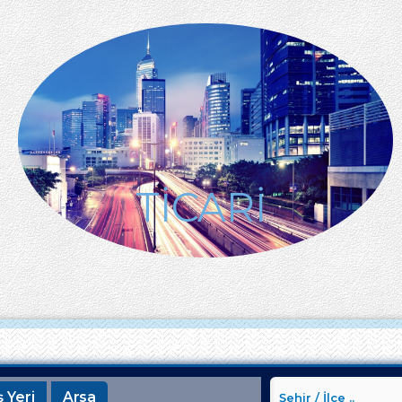
TİCARİ
ş Yeri
Arsa