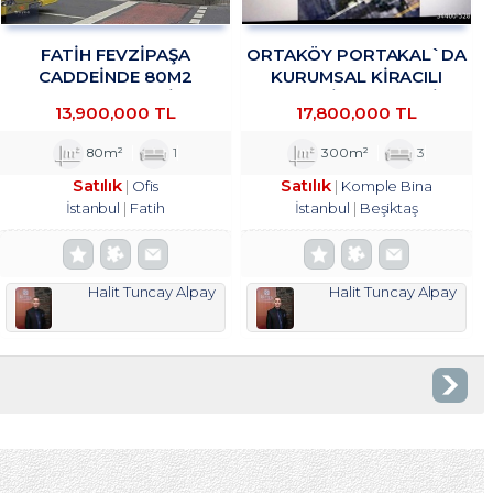
FATİH FEVZİPAŞA
ORTAKÖY PORTAKAL`DA
CADDEİNDE 80M2
KURUMSAL KIRACILI
YATIRIMLIK OFİS
KOMPLE BINADA 4/1 HISSE
13,900,000 TL
17,800,000 TL
TROYKADAN
TROYKADAN
80m²
1
300m²
3
Satılık
Satılık
Ofis
Komple Bina
İstanbul
Fatih
İstanbul
Beşiktaş
Halit Tuncay Alpay
Halit Tuncay Alpay