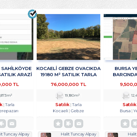
R SAHİLKÖYDE
KOCAELİ GEBZE OVACIKDA
BURSA YE
SATILIK ARAZİ
19180 M² SATILIK TARLA
BARCINDA 
KADAN
TROYKADAN
DEPOLAMA
0,000 TL
76,000,000 TL
9,500,
TESİSİNE UYG
SATILIK ARS
,873m²
19,180m²
12,
ık
Satılık
Satılık
Tarla
Tarla
erepazarı
Kocaeli
Gebze
Bursa
Y
it Tuncay Alpay
Halit Tuncay Alpay
Hali