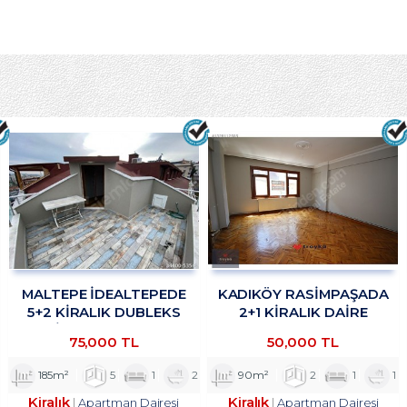
MALTEPE İDEALTEPEDE
KADIKÖY RASİMPAŞADA
5+2 KİRALIK DUBLEKS
2+1 KİRALIK DAİRE
DAİRE TROYKADAN
TROYKADAN
75,000 TL
50,000 TL
185m²
5
1
2
90m²
2
1
1
Kiralık
Kiralık
Apartman Dairesi
Apartman Dairesi