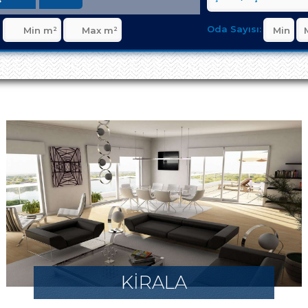
Oda Sayısı:
KİRALA