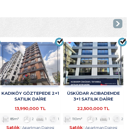
KADIKÖY GÖZTEPEDE 2+1
ÜSKÜDAR ACIBADEMDE
SATILIK DAİRE
3+1 SATILIK DAİRE
TROYKADAN
TROYKADAN
13,990,000 TL
22,500,000 TL
85m²
2
1
1
110m²
3
1
2
Satılık
Satılık
Apartman Dairesi
Apartman Dairesi