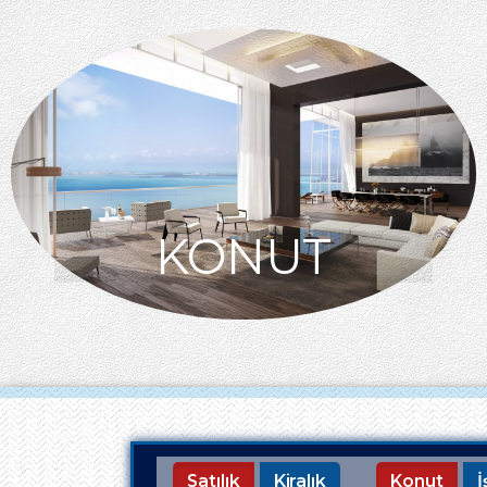
KONUT
Satılık
Kiralık
Konut
İ