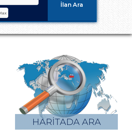
İlan Ara
HARİTADA ARA