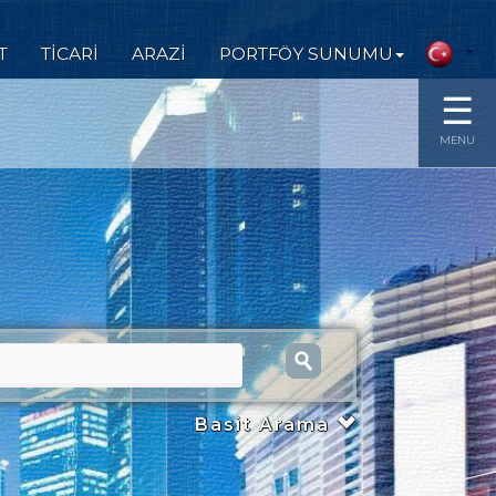
T
TİCARİ
ARAZİ
PORTFÖY SUNUMU
☰
MENU
Basit Arama