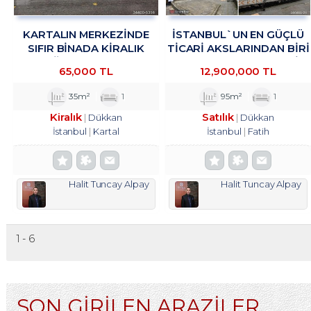
KARTALIN MERKEZİNDE
İSTANBUL`UN EN GÜÇLÜ
SIFIR BİNADA KİRALIK
TICARI AKSLARINDAN BIRI
MAĞAZA&DÜKKAN
OLAN VATAN CADDESI
65,000 TL
12,900,000 TL
TROYKADAN.
ÜZERINDE, HISTORIA AVM
KARŞISINDA
35m²
1
95m²
1
Kiralık
Satılık
Dükkan
Dükkan
İstanbul
Kartal
İstanbul
Fatih
Halit Tuncay Alpay
Halit Tuncay Alpay
1 - 6
SON GİRİLEN ARAZİLER