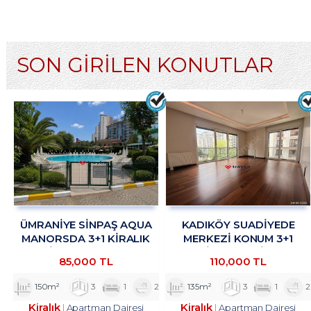
SON GİRİLEN KONUTLAR
ÜMRANİYE SİNPAŞ AQUA
KADIKÖY SUADİYEDE
MANORSDA 3+1 KİRALIK
MERKEZİ KONUM 3+1
DAİRE TROYKADAN
KİRALIK DAİRE
85,000 TL
110,000 TL
TROYKADAN
150m²
3
1
2
135m²
3
1
2
Kiralık
Kiralık
Apartman Dairesi
Apartman Dairesi