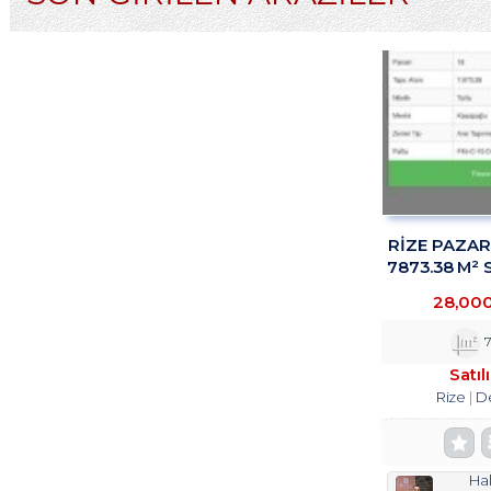
RİZE PAZA
7873.38 M² 
TROY
28,00
7
Satıl
Rize
D
Hal