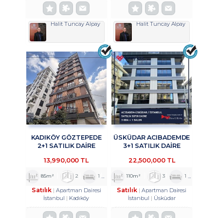
Halit Tuncay Alpay
Halit Tuncay Alpay
KADIKÖY GÖZTEPEDE
ÜSKÜDAR ACIBADEMDE
2+1 SATILIK DAİRE
3+1 SATILIK DAİRE
TROYKADAN
TROYKADAN
13,990,000 TL
22,500,000 TL
85m²
2
1
1
110m²
3
1
2
Satılık
Satılık
Apartman Dairesi
Apartman Dairesi
İstanbul
Kadıköy
İstanbul
Üsküdar