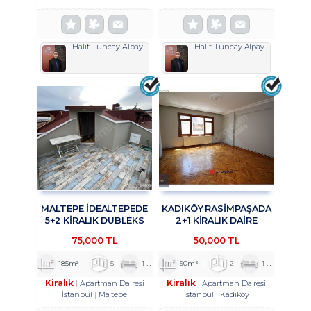
Halit Tuncay Alpay
Halit Tuncay Alpay
MALTEPE İDEALTEPEDE
KADIKÖY RASİMPAŞADA
5+2 KİRALIK DUBLEKS
2+1 KİRALIK DAİRE
DAİRE TROYKADAN
TROYKADAN
75,000 TL
50,000 TL
185m²
5
1
2
90m²
2
1
1
Kiralık
Kiralık
Apartman Dairesi
Apartman Dairesi
İstanbul
Maltepe
İstanbul
Kadıköy