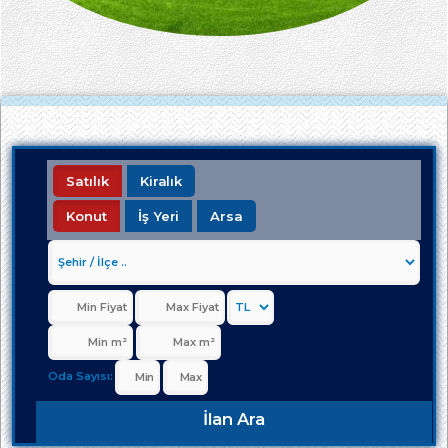
Satılık
Kiralık
Konut
İş Yeri
Arsa
Oda Sayısı:
İlan Ara