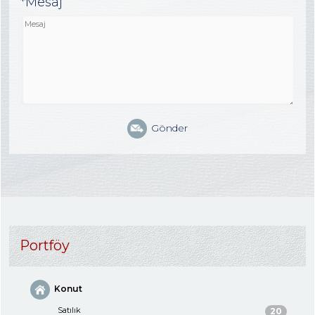
*Mesaj
Gönder
Portföy
Konut
Satılık
20