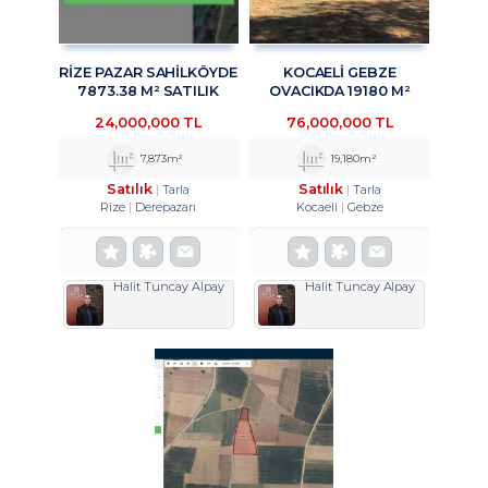
RİZE PAZAR SAHİLKÖYDE
KOCAELİ GEBZE
7873.38 M² SATILIK
OVACIKDA 19180 M²
ARAZİ TROYKADAN
SATILIK TARLA
24,000,000 TL
76,000,000 TL
TROYKADAN
7,873m²
19,180m²
Satılık
Satılık
Tarla
Tarla
Rize
Derepazarı
Kocaeli
Gebze
Halit Tuncay Alpay
Halit Tuncay Alpay