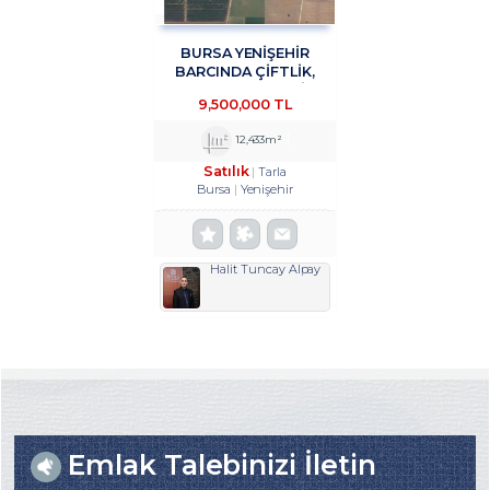
BURSA YENİŞEHİR
BARCINDA ÇİFTLİK,
DEPOLAMA, ÜRETİM
9,500,000 TL
TESİSİNE UYGUN 12433
M2 SATILIK ARSA
12,433m²
TROYKADAN
Satılık
Tarla
Bursa
Yenişehir
Halit Tuncay Alpay
Emlak Talebinizi İletin