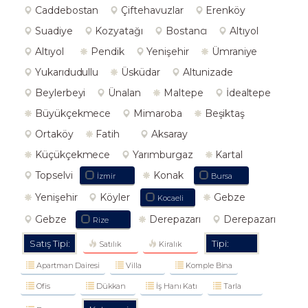
Caddebostan
Çiftehavuzlar
Erenköy
Suadiye
Kozyatağı
Bostancı
Altıyol
Altıyol
Pendik
Yenişehir
Ümraniye
Yukarıdudullu
Üsküdar
Altunizade
Beylerbeyi
Ünalan
Maltepe
İdealtepe
Büyükçekmece
Mimaroba
Beşiktaş
Ortaköy
Fatih
Aksaray
Küçükçekmece
Yarımburgaz
Kartal
Topselvi
Konak
İzmir
Bursa
Yenişehir
Köyler
Gebze
Kocaeli
Gebze
Derepazarı
Derepazarı
Rize
Satış Tipi:
Tipi:
Satılık
Kiralık
Apartman Dairesi
Villa
Komple Bina
Ofis
Dükkan
İş Hanı Katı
Tarla