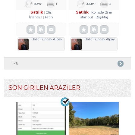
HISSE TROYKADAN
80m²
1
300m²
3
Satılık
Satılık
Ofis
Komple Bina
İstanbul
Fatih
İstanbul
Beşiktaş
Halit Tuncay Alpay
Halit Tuncay Alpay
1 - 6
SON GİRİLEN ARAZİLER