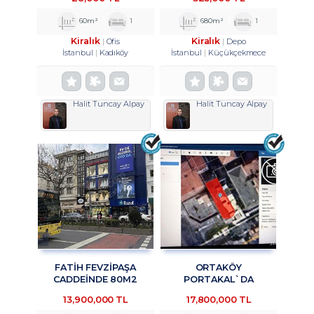
OFİS&BÜRO
TROYKADAN
KULLANIMINA UYGUN 1+1
60m²
1
680m²
1
KİRALIK TROYKADAN
Kiralık
Kiralık
Ofis
Depo
İstanbul
Kadıköy
İstanbul
Küçükçekmece
Halit Tuncay Alpay
Halit Tuncay Alpay
FATİH FEVZİPAŞA
ORTAKÖY
CADDEİNDE 80M2
PORTAKAL`DA
YATIRIMLIK OFİS
KURUMSAL KIRACILI
13,900,000 TL
17,800,000 TL
TROYKADAN
KOMPLE BINADA 4/1