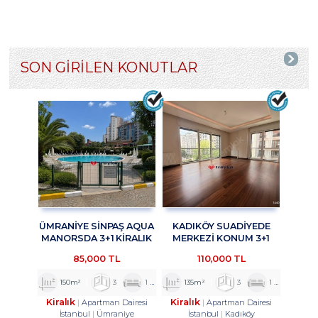
SON GİRİLEN KONUTLAR
ÜMRANİYE SİNPAŞ AQUA
KADIKÖY SUADİYEDE
MANORSDA 3+1 KİRALIK
MERKEZİ KONUM 3+1
DAİRE TROYKADAN
KİRALIK DAİRE
85,000 TL
110,000 TL
TROYKADAN
150m²
3
1
2
135m²
3
1
2
Kiralık
Kiralık
Apartman Dairesi
Apartman Dairesi
İstanbul
Ümraniye
İstanbul
Kadıköy