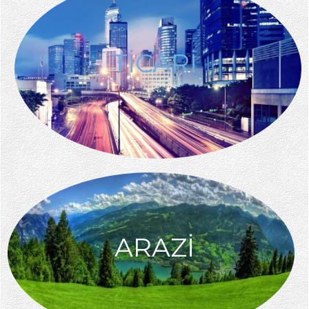
TİCARİ
ARAZİ