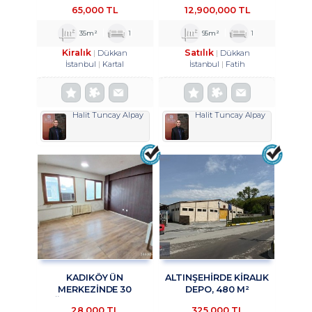
MAĞAZA&DÜKKAN
AKSLARINDAN BIRI OLAN
65,000 TL
12,900,000 TL
TROYKADAN.
VATAN CADDESI
ÜZERINDE, HISTORIA
35m²
1
95m²
1
AVM KARŞISINDA
Kiralık
Satılık
Dükkan
Dükkan
İstanbul
Kartal
İstanbul
Fatih
Halit Tuncay Alpay
Halit Tuncay Alpay
KADIKÖY ÜN
ALTINŞEHIRDE KIRALIK
MERKEZİNDE 30
DEPO, 480 M²
AĞUSTOS SOKAKTA
KAPALI,200 M²
28,000 TL
325,000 TL