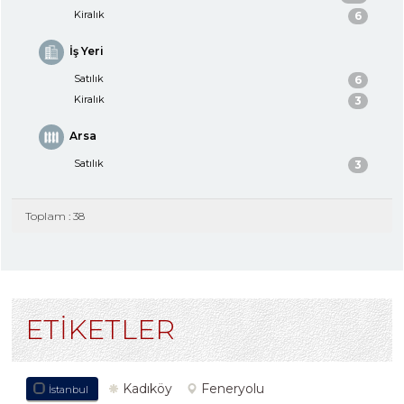
Kiralık
6
İş Yeri
Satılık
6
Kiralık
3
Arsa
Satılık
3
Toplam : 38
ETİKETLER
Kadıköy
Feneryolu
İstanbul