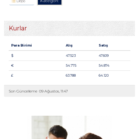
Kategori:
Depo
Kurlar
Para Birimi
Alış
Satış
$
47.523
47.609
€
54.775
54.874
£
63.788
64.120
Son Güncelleme
09 Ağustos, 11:47