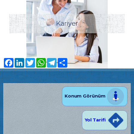
Kariyer
Facebook
LinkedIn
Twitter
WhatsApp
Telegram
Share
Konum Görünüm
Yol Tarifi