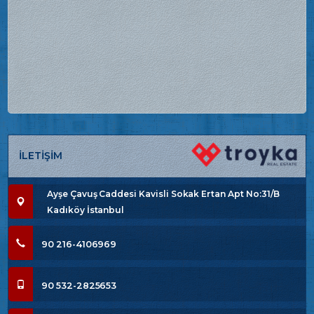
İLETİŞİM
Ayşe Çavuş Caddesi Kavisli Sokak Ertan Apt No:31/B
Kadıköy İstanbul
90 216-4106969
90 532-2825653